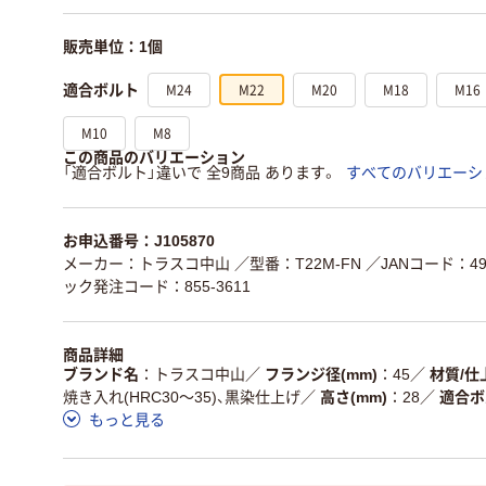
販売単位：1個
M24
M22
M20
M18
M16
適合ボルト
M10
M8
この商品のバリエーション
「適合ボルト」違いで 全9商品 あります。
すべてのバリエーシ
お申込番号：J105870
メーカー：トラスコ中山
／型番：T22M-FN
／JANコード：498
ック発注コード：855-3611
商品詳細
ブランド名
トラスコ中山
／
フランジ径(mm)
45
／
材質/仕
焼き入れ(HRC30～35)、黒染仕上げ
／
高さ(mm)
28
／
適合ボ
もっと見る