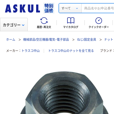
すべて
カテゴリー
履歴・再注文
マイカタログ
クイックオーダー
ホーム
機械部品/空圧機器/電気・電子部品
ねじ/固定金具
ナット
メーカー
トラスコ中山
トラスコ中山のナットを全て見る
ブランド