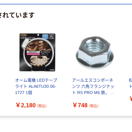
されています
D
オーム電機 LEDテープ
アールエスコンポーネ
ライト ALA6TU30 06-
ンツ 六角フランジナッ
1727 1個
ト RS PRO M6 鉄， フ
ランジ径 14.2mm 275-
￥2,180
￥748
478 1袋(100個)（直送
（税込）
（税込）
品）