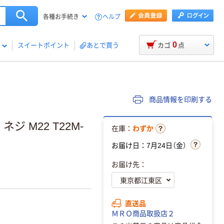
ヘルプ
各種お手続き
0
スイートポイント
あとで買う
カゴ
点
商品情報を印刷する
ジ M22 T22M-
在庫：
わずか
お届け日：7月24日（金）
お届け先：
直送品
ＭＲＯ商品取扱店２