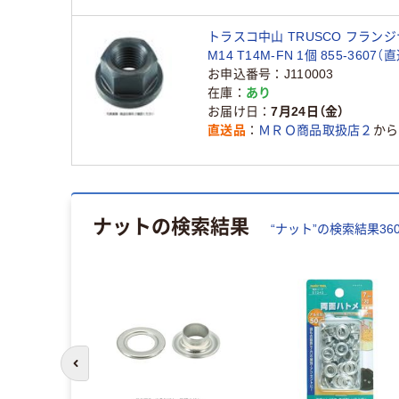
トラスコ中山 TRUSCO フラン
M14 T14M-FN 1個 855-3607（
お申込番号
J110003
在庫
あり
お届け日
7月24日（金）
直送品
ＭＲＯ商品取扱店２
から
ナット
の検索結果
“
ナット
”の検索結果
36
前のスライドへ