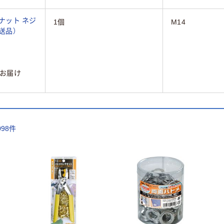
ジナット ネジ
1個
M14
直送品）
お届け
098
件