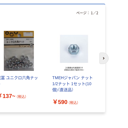
ページ：
1
／
2
次のスライド
松冨 ユニクロ六角ナッ
TMEHジャパン ナット
コノエ（KO
ト
1/2ナット 1セット(10
MIC フラ
個)（直送品）
ニクロ M07
￥137~
（税込）
￥590
￥796~
（税込）