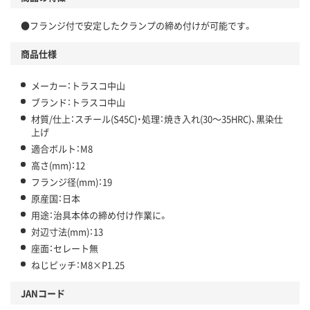
●フランジ付で安定したクランプの締め付けが可能です。
商品仕様
メーカー：トラスコ中山
ブランド：トラスコ中山
材質/仕上：スチール(S45C)・処理：焼き入れ(30～35HRC)、黒染仕
上げ
適合ボルト：M8
高さ(mm)：12
フランジ径(mm)：19
原産国：日本
用途：治具本体の締め付け作業に。
対辺寸法(mm)：13
座面：セレート無
ねじピッチ：M8×P1.25
JANコード