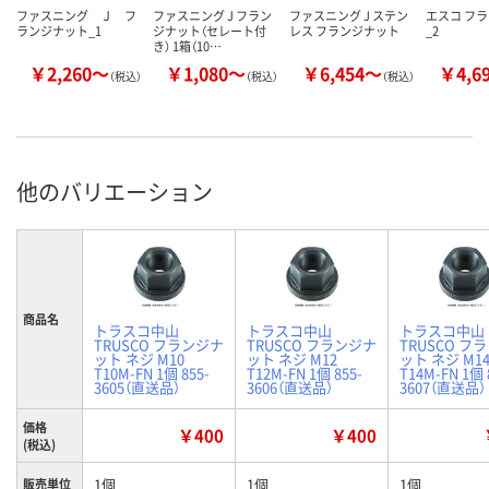
ファスニング Ｊ フ
ファスニング J フラン
ファスニング J ステン
エスコ フ
ランジナット_1
ジナット（セレート付
レス フランジナット
_2
き） 1箱（10…
￥2,260～
￥1,080～
￥6,454～
￥4,6
（税込）
（税込）
（税込）
他のバリエーション
商品名
トラスコ中山
トラスコ中山
トラスコ中山
TRUSCO フランジナ
TRUSCO フランジナ
TRUSCO フ
ット ネジ M10
ット ネジ M12
ット ネジ M1
T10M-FN 1個 855-
T12M-FN 1個 855-
T14M-FN 1個 
3605（直送品）
3606（直送品）
3607（直送品）
価格
￥400
￥400
(税込)
1個
1個
1個
販売単位