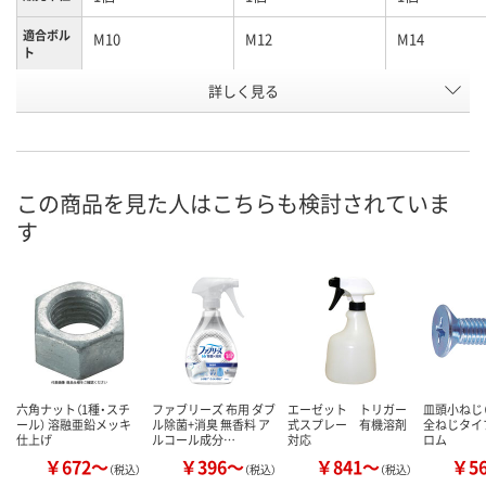
適合ボル
M10
M12
M14
ト
お申込番
詳しく見る
J107495
J107571
J110003
号
あり
あり
あり
在庫
8月10日（月）
8月10日（月）
8月10日（月）
お届け日
この商品を見た人はこちらも検討されていま
す
数量
数量
数量
カゴへ
カゴへ
カ
六角ナット（1種・スチ
ファブリーズ 布用 ダブ
エーゼット トリガー
皿頭小ねじ
ール） 溶融亜鉛メッキ
ル除菌+消臭 無香料 ア
式スプレー 有機溶剤
全ねじタイプ
仕上げ
ルコール成分…
対応
ロム
￥672～
￥396～
￥841～
￥5
（税込）
（税込）
（税込）