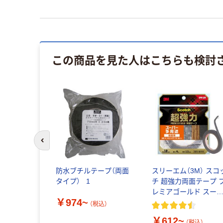
この商品を見た人はこちらも検討
前のスライドへ
防水ブチルテープ（両面
スリーエム（3M） スコ
タイプ） _1
チ 超強力両面テープ 
レミアゴールド スー
￥974~
ー多用途 粗面用
（税込）
￥612~
（税込）