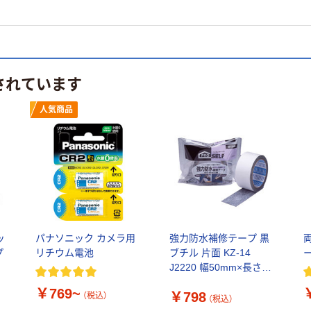
されています
人気商品
ッ
パナソニック カメラ用
強力防水補修テープ 黒
プ
リチウム電池
ブチル 片面 KZ-14
パ
J2220 幅50mm×長さ5m
ニトムズ 1巻
￥769~
￥798
（税込）
（税込）