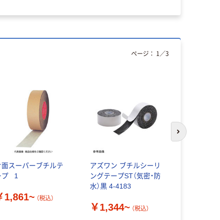
ページ：
1
／
3
次のスライド
片面スーパーブチルテ
アズワン ブチルシーリ
トラスコ中山
プ _1
ングテープST（気密・防
剥がせる耐
水）黒 4-4183
ープ
￥1,861~
（税込）
￥1,344~
￥3,473
（税込）