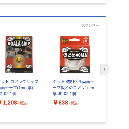
スポンサー
次のスライド
ジット コアラグリップ
ジット 透明ゲル両面テ
ジット 透
両面テープ(1mm厚)
ープ仮どめコアラ1mm
ープ仮どめ
G-02 1個
厚 JK-02 1個
厚 JK-01 
￥1,208
￥638
￥1,078
（税込）
（税込）