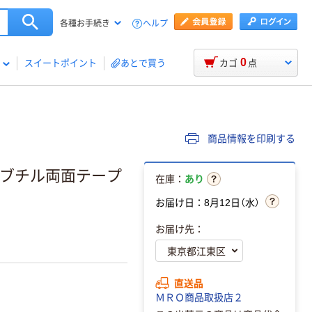
ヘルプ
各種お手続き
0
スイートポイント
あとで買う
カゴ
点
商品情報を印刷する
防水ブチル両面テープ
在庫：
あり
お届け日：8月12日（水）
お届け先：
直送品
ＭＲＯ商品取扱店２