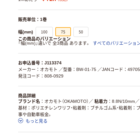
販売単位：1巻
100
75
50
幅(mm)
この商品のバリエーション
「幅(mm)」違いで 全3商品 あります。
すべてのバリエーショ
お申込番号：J113374
メーカー：オカモト
／型番：BW-01-75
／JANコード：497052
発注コード：808-0929
商品詳細
ブランド名
オカモト（OKAMOTO）
／
粘着力
8.8N/10mm
／
基材：ポリエチレンワリフ・粘着剤：ブチルゴム系・粘着剤：
事や自動車板金。
もっと見る