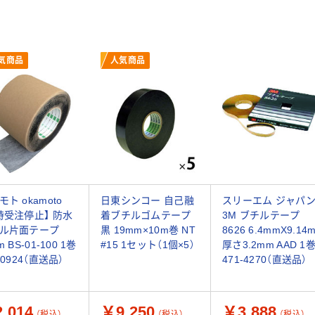
気商品
人気商品
ト okamoto
日東シンコー 自己融
スリーエム ジャパ
時受注停止】 防水
着ブチルゴムテープ
3M ブチルテープ
ル片面テープ
黒 19mm×10m巻 NT
8626 6.4mmX9.14
m BS-01-100 1巻
#15 1セット（1個×5）
厚さ3.2mm AAD 1
-0924（直送品）
471-4270（直送品）
,014
￥9,250
￥3,888
（税込）
（税込）
（税込）