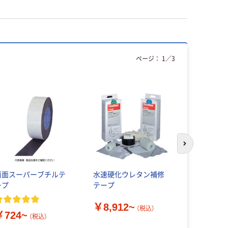
ページ：
1
／
3
人気商品
次のスライド
両面スーパーブチルテ
水速硬化ウレタン補修
Hellerman
ープ
テープ
マンタイト
タイ 耐候性
￥8,912~
シュロック
（税込）
￥724~
（税込）
￥270~