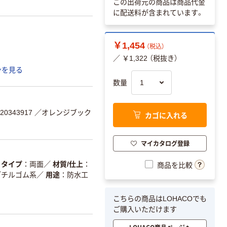
この出荷元の商品は商品代金
に配送料が含まれています。
￥1,454
（税込）
／ ￥1,322 （税抜き）
ンを見る
数量
0343917
／オレンジブック
カゴに入れる
マイカタログ登録
タイプ
両面
／
材質/仕上
商品を比較
ブチルゴム系
／
用途
防水工
こちらの商品はLOHACOでも
ご購入いただけます