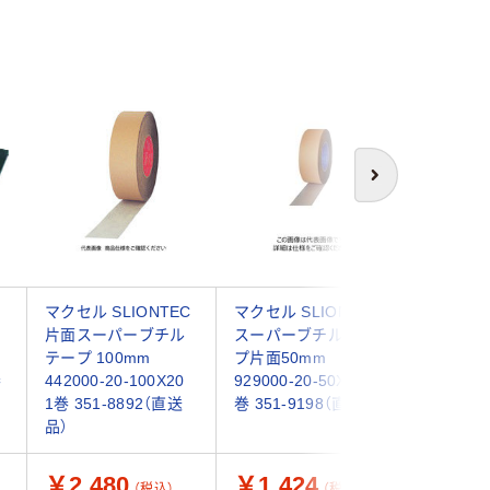
次へ
ン
マクセル SLIONTEC
マクセル SLIONTEC
エスコ 40
片面スーパーブチル
スーパーブチルテー
己融着テー
m
テープ 100mm
プ片面50mm
ブチルゴム
巻
442000-20-100X20
929000-20-50X20 1
EA944M
1巻 351-8892（直送
巻 351-9198（直送品）
ト(4巻)
品）
￥2,480
￥1,424
￥7,9
（税込）
（税込）