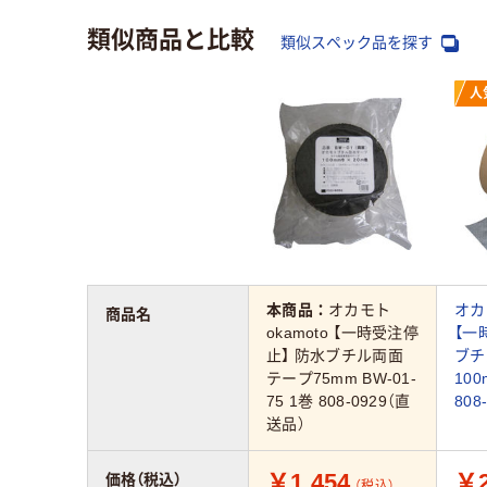
類似商品と比較
類似スペック品を探す
人
本商品：
オカモト
オカモ
商品名
okamoto 【一時受注停
【一
止】 防水ブチル両面
ブチ
テープ75mm BW-01-
100
75 1巻 808-0929（直
808
送品）
￥1,454
￥2
価格（税込）
（税込）