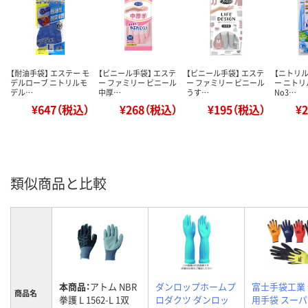
【耐油手袋】 エステー モ
【ビニール手袋】 エステ
【ビニール手袋】 エステ
【ニトリル
デルローブ ニトリルモ
ー ファミリー ビニール
ー ファミリー ビニール
ー ニト
デル…
中厚…
うす…
No3…
¥647（税込）
¥268（税込）
¥195（税込）
¥
類似商品と比較
本商品：
アトム NBR
ダンロップホームプ
富士手袋工業
商品名
拳護 L 1562-L 1双
ロダクツ ダンロッ
用手袋 スー