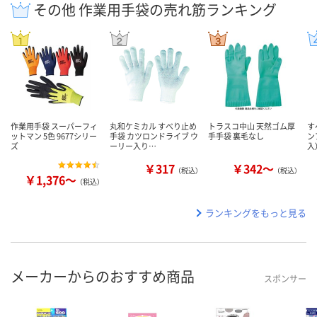
その他 作業用手袋の売れ筋ランキング
作業用手袋 スーパーフィ
丸和ケミカル すべり止め
トラスコ中山 天然ゴム厚
す
ットマン 5色 9677シリー
手袋 カツロンドライブ ウ
手手袋 裏毛なし
ン
ズ
ーリー入り…
入
￥317
￥342～
（税込）
（税込）
￥1,376～
（税込）
ランキングをもっと見る
メーカーからのおすすめ商品
スポンサー