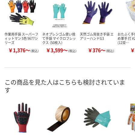
作業用手袋 スーパーフ
ネオプレンゴム使い捨
天然ゴム背抜き手袋 エ
おたふく手
ィットマン 5色 9677シ
て手袋 マイクロフレッ
アリーハンドG3
め軍手 打 #
リーズ
クス （50枚入）
(12双…
￥1,376～
￥3,599～
￥376～
￥
（税込）
（税込）
（税込）
この商品を見た人はこちらも検討されていま
す