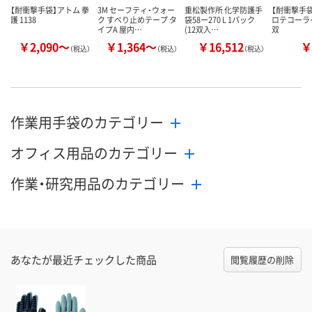
【耐衝撃手袋】アトム 拳
3M セーフティ・ウォー
重松製作所 化学防護手
【耐衝撃手袋
護 1138
ク すべり止めテープ タ
袋58ー270 L 1パック
ロテコーライン
イプA 屋内…
(12双入…
双
￥2,090～
￥1,364～
￥16,512
￥
（税込）
（税込）
（税込）
作業用手袋のカテゴリー
オフィス用品のカテゴリー
作業・研究用品のカテゴリー
あなたが最近チェックした商品
閲覧履歴の削除