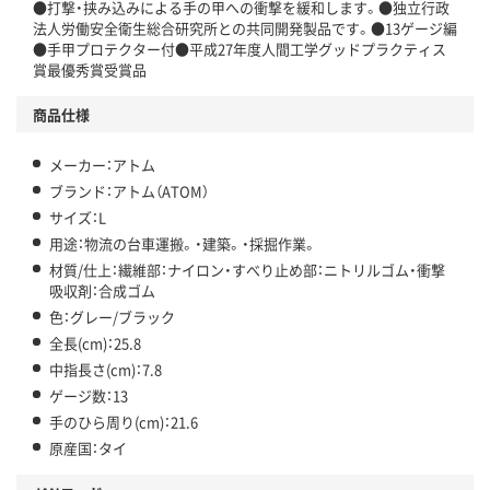
●打撃・挟み込みによる手の甲への衝撃を緩和します。●独立行政
法人労働安全衛生総合研究所との共同開発製品です。●13ゲージ編
●手甲プロテクター付●平成27年度人間工学グッドプラクティス
賞最優秀賞受賞品
商品仕様
メーカー：アトム
ブランド：アトム（ATOM）
サイズ：L
用途：物流の台車運搬。・建築。・採掘作業。
材質/仕上：繊維部：ナイロン・すべり止め部：ニトリルゴム・衝撃
吸収剤：合成ゴム
色：グレー/ブラック
全長(cm)：25.8
中指長さ(cm)：7.8
ゲージ数：13
手のひら周り(cm)：21.6
原産国：タイ