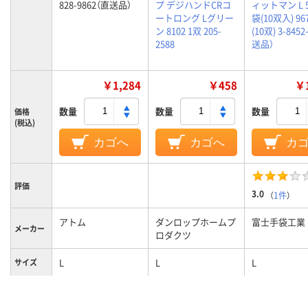
828-9862（直送品）
プ デジハンドCRコ
ィットマン L 5
ートロング Lグリー
袋(10双入) 96
ン 8102 1双 205-
(10双) 3-8452
2588
送品）
￥1,284
￥458
￥1
数量
数量
数量
価格
(税込)
カゴへ
カゴへ
カ
評価
3.0
（
1件
）
アトム
ダンロップホームプ
富士手袋工業
メーカー
ロダクツ
L
L
L
サイズ
グレー系、ブラック
グリーン系
カラーグ
ループ
系