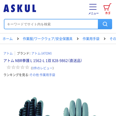
カゴ
メニュー
ホーム
作業服/ワークウェア/安全保護具
作業用手袋
その
アトム
ブランド：
アトム（ATOM）
アトム NBR拳護 L 1562-L 1双 828-9862（直送品）
（
0
件のレビュー
）
ランキングを見る：
その他 作業用手袋