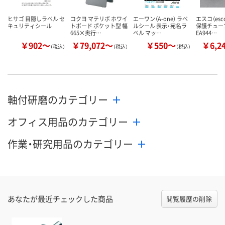
ヒサゴ 目隠しラベル セ
コクヨ マテリボ ホワイ
エーワン（A-one） ラベ
エスコ（esc
キュリティシール
トボード ポケット型 幅
ルシール 表示・宛名ラ
保護チューブ
665×奥行…
ベル マッ…
EA944…
￥902～
￥79,072～
￥550～
￥6,2
（税込）
（税込）
（税込）
軸付研磨のカテゴリー
オフィス用品のカテゴリー
作業・研究用品のカテゴリー
あなたが最近チェックした商品
閲覧履歴の削除