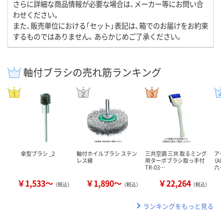
さらに詳細な商品情報が必要な場合は、メーカー等にお問い合
わせください。
また、販売単位における「セット」表記は、箱でのお届けをお約束
するものではありません。あらかじめご了承ください。
軸付ブラシの売れ筋ランキング
傘型ブラシ _2
軸付ホイルブラシ ステン
三共空調 三共 取るミング
ア
レス線
用ターボブラシ取っ手付
（A
TR-03…
六
￥1,533～
￥1,890～
￥22,264
（税込）
（税込）
（税込）
ランキングをもっと見る