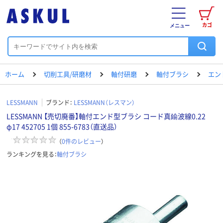
カゴ
メニュー
ホーム
切削工具/研磨材
軸付研磨
軸付ブラシ
エン
LESSMANN
ブランド：
LESSMANN（レスマン）
LESSMANN 【売切廃番】軸付エンド型ブラシ コード真鍮波線0.22
φ17 452705 1個 855-6783（直送品）
（
0
件のレビュー
）
ランキングを見る：
軸付ブラシ