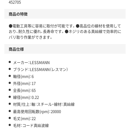
452705
商品の特徴
●電動工具等に容易に取付が可能です。●高品位の線材を使用して
おり、耐久性に優れ、長寿命です。●ネジリのある真鍮線で効率的に
バリ取り作業ができます。
商品仕様
メーカー：LESSMANN
ブランド：LESSMANN（レスマン）
軸径(mm)：6
外径(mm)：17
全長(mm)：65
線径(mm)：0.22
材質/仕上：軸：スチール・線材：真鍮線
最高使用回転数(rpm)：20000
毛丈(mm)：22
毛材：コード真鍮波線