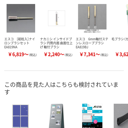
エスコ [砥粒入］ナイ
ナカニシ インサイドブ
エスコ 6mm軸付ステ
毛ブラシ（
ロンブラシセット
ラシ 円筒内面 曲面仕上
ンレスロープブラシ
EA819NA
げ 軸付ブラシ
EA819BJ
￥6,819～
￥2,240～
￥7,341～
￥3,6
（税込）
（税込）
（税込）
この商品を見た人はこちらも検討されていま
す