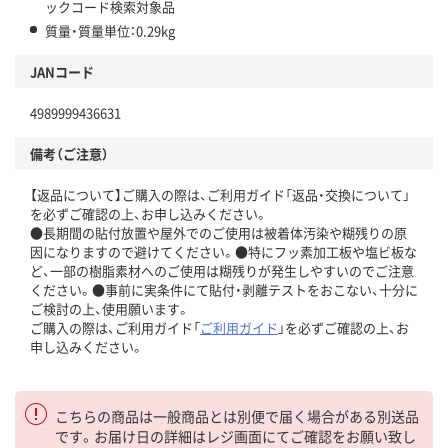
ックコード検索対象品
質量・質量単位：0.29kg
JANコード
4989999436631
備考（ご注意）
【返品について】ご購入の際は、ご利用ガイド「返品・交換について」
を必ずご確認の上、お申し込みください。
●長期間の貼付放置や屋外でのご使用は被着体汚染や糊残りの原
因になりますので避けてください。●特にフッ素加工板や塩ビ板な
ど、一部の樹脂素材へのご使用は糊残りが発生しやすいのでご注意
ください。●事前に実条件にて貼付・剥離テストをおこない、十分に
ご検討の上、使用願います。
ご購入の際は、ご利用ガイド「
ご利用ガイド
」を必ずご確認の上、お
申し込みください。
こちらの商品は一般商品とは別便で届く場合がある別送品
です。お届け日の詳細はレジ画面にてご確認をお願い致し