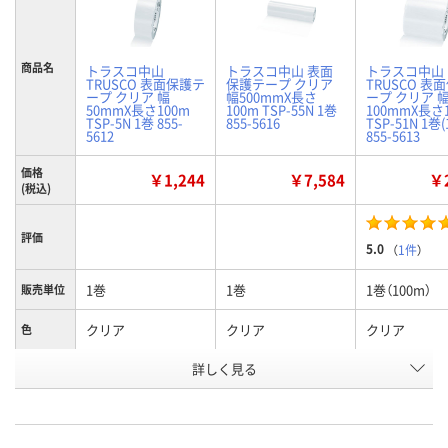
商品名
トラスコ中山
トラスコ中山 表面
トラスコ中山
TRUSCO 表面保護テ
保護テープ クリア
TRUSCO 表
ープ クリア 幅
幅500mmX長さ
ープ クリア 
50mmX長さ100m
100m TSP-55N 1巻
100mmX長さ
TSP-5N 1巻 855-
855-5616
TSP-51N 1巻(
5612
855-5613
価格
￥1,244
￥7,584
￥2
(税込)
評価
5.0
（
1件
）
1巻
1巻
1巻（100m）
販売単位
クリア
クリア
クリア
色
お申込番
詳しく見る
J130840
J130834
J130316
号
2点
入荷待ち
入荷待ち
在庫