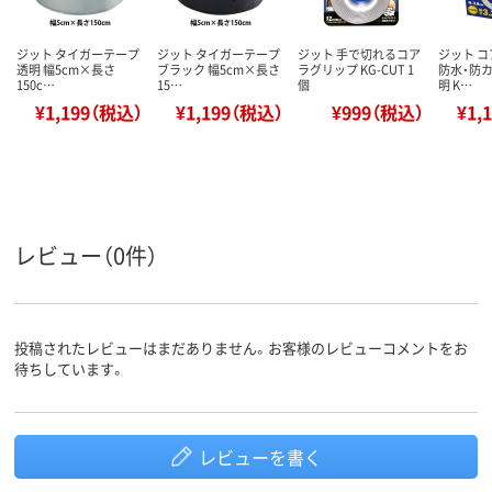
ジット タイガーテープ
ジット タイガーテープ
ジット 手で切れるコア
ジット 
透明 幅5cm×長さ
ブラック 幅5cm×長さ
ラグリップ KG-CUT 1
防水・防カ
150c…
15…
個
明 K…
¥1,199（税込）
¥1,199（税込）
¥999（税込）
¥1,
レビュー（0件）
投稿されたレビューはまだありません。お客様のレビューコメントをお
待ちしています。
レビューを書く