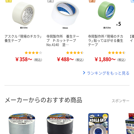
アスクル 「現場のチカラ」
寺岡製作所 養生テー
寺岡製作所 「現場のチカ
【
養生テープ
プ P-カットテープ
ラ」 貼ってはがせる養生
イ
No.4140 塗…
テープ
￥358～
￥488～
￥1,880～
（税込）
（税込）
（税込）
ランキングをもっと見る
メーカーからのおすすめ商品
スポンサー