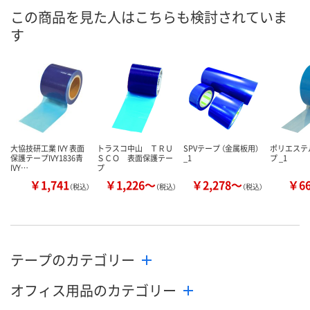
お届け日
この商品を見た人はこちらも検討されていま
お取り扱い終了しま
お取り扱い終了しま
お取り扱い終
す
した
した
した
大協技研工業 IVY 表面
トラスコ中山 ＴＲＵ
SPVテープ （金属板用）
ポリエステ
保護テープIVY1836青
ＳＣＯ 表面保護テー
_1
プ _1
IVY…
プ
￥1,741
￥1,226～
￥2,278～
￥6
（税込）
（税込）
（税込）
テープのカテゴリー
オフィス用品のカテゴリー