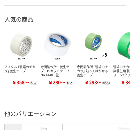
人気の商品
アスクル 「現場のチカ
寺岡製作所 養生テー
寺岡製作所 「現場のチ
現場のチカ
ラ」 養生テープ
プ P-カットテープ
カラ」 貼ってはがせる
築養生用 養
No.4140 塗…
養生テープ
リーン/ク
￥358～
￥280～
￥293～
￥3
（税込）
（税込）
（税込）
他のバリエーション