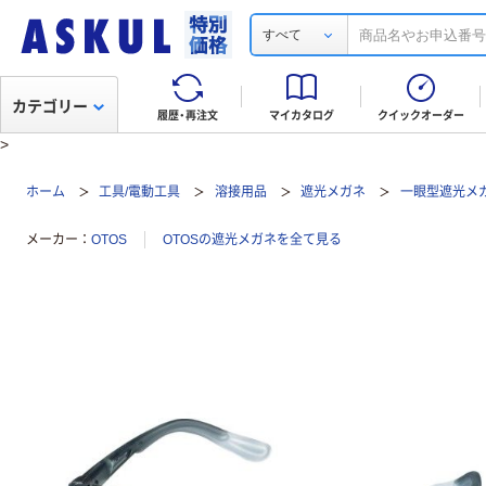
すべて
カテゴリー
履歴・再注文
マイカタログ
クイックオーダー
>
ホーム
工具/電動工具
溶接用品
遮光メガネ
一眼型遮光メガ
メーカー
OTOS
OTOSの遮光メガネを全て見る