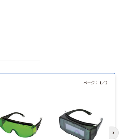
ページ：
1
／
2
次のスライド