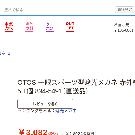
詳細設定
お届け先
〒135-0061
ネ _2
OTOS 一眼スポーツ型遮光メガネ 赤外線保護
5 1個 834-5491（直送品）
レビューを書く
ランキングをみる
遮光メガネ
￥3,082
／￥2,802（税抜き）
（税込）