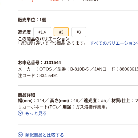
販売単位：1個
#1.4
#5
#3
遮光度
この商品のバリエーション
「遮光度」違いで 全3商品 あります。
すべてのバリエーション
お申込番号：J131544
メーカー：OTOS
／型番：B-810B-5
／JANコード：88063615
注コード：834-5491
商品詳細
幅(mm)
144
／
高さ(mm)
48
／
遮光度
#5
／
材質/仕上
リカーボネート(PC)
／
用途
ガス溶接作業用。
もっと見る
類似商品と比較する