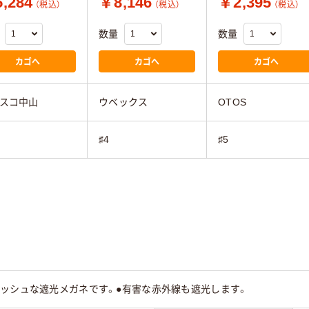
,284
￥8,146
￥2,395
（税込）
（税込）
（税込）
数量
数量
カゴへ
カゴへ
カゴへ
スコ中山
ウベックス
OTOS
♯4
♯5
リッシュな遮光メガネです。●有害な赤外線も遮光します。