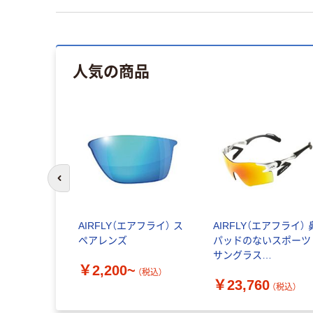
人気の商品
前のスライドへ
AIRFLY（エアフライ） ス
AIRFLY（エアフライ） 
ペアレンズ
パッドのないスポーツ
サングラス
￥2,200~
AF301C32WV 1個（直
（税込）
￥23,760
品）
（税込）