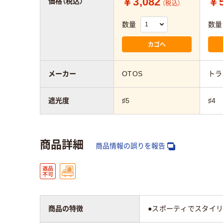
￥3,082
￥5
価格（税込）
（税込）
数量
数量
カゴへ
メーカー
OTOS
トラ
遮光度
♯5
♯4
商品詳細
商品情報の誤りを報告
商品の特徴
●スポーティでスタイ