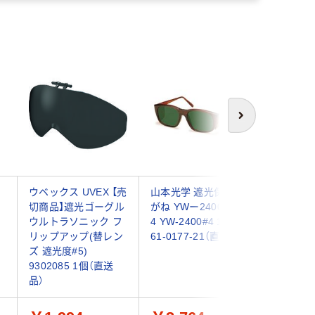
次へ
ウベックス UVEX 【売
山本光学 遮光保護め
日本光器
切商品】遮光ゴーグル
がね YWー2400 JIS
メガネ FC
ウルトラソニック フ
4 YW-2400#4 1個
個 62-2
リップアップ(替レン
61-0177-21（直送品）
品）
ズ 遮光度#5)
9302085 1個（直送
品）