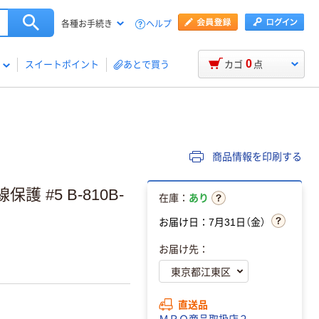
ヘルプ
各種お手続き
0
スイートポイント
あとで買う
カゴ
点
商品情報を印刷する
 #5 B-810B-
在庫：
あり
お届け日：7月31日（金）
お届け先：
直送品
ＭＲＯ商品取扱店２