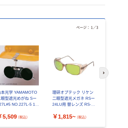
ページ：
1
／
3
次のスライド
山本光学 YAMAMOTO
理研オプテック リケン
山本光学 Y
二眼型遮光めがね Sー
二眼型遮光メガネ RSー
一眼形遮光
27L#5 NO.227L-5 1個
24LU用 替レンズ RS-
NO.337W J
11-8271（直送品）
24LU SPL
個 137-81
￥5,509
￥1,815~
￥2,297
（税込）
（税込）