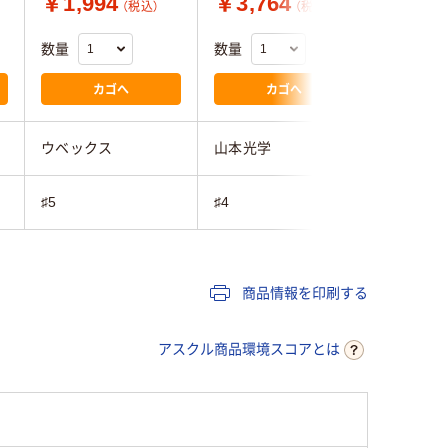
￥1,994
￥3,764
￥3,2
（税込）
（税込）
数量
数量
数量
カゴへ
カゴへ
ウベックス
山本光学
日本光器
♯5
♯4
♯4
商品情報を印刷する
アスクル商品環境スコアとは