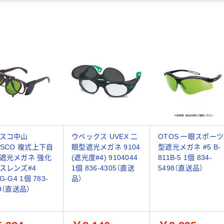
スコ中山
ウベックス UVEX 二
OTOS 一眼スポーツ
USCO 複式上下自
眼型遮光メガネ 9104
型遮光メガネ #5 B-
遮光メガネ 強化
(遮光度#4) 9104044
811B-5 1個 834-
スレンズ#4
1個 836-4305（直送
5498（直送品）
G-G4 1個 783-
品）
29（直送品）