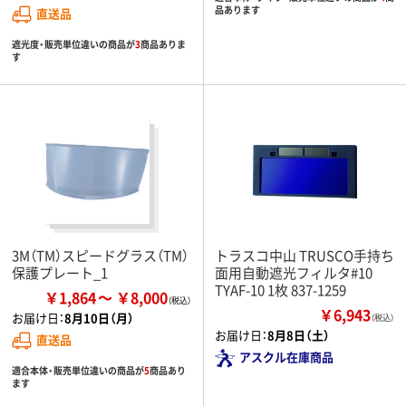
品あります
直送品
遮光度・販売単位違いの商品が
3
商品ありま
す
3M（TM）スピードグラス（TM）
トラスコ中山 TRUSCO手持ち
保護プレート_1
面用自動遮光フィルタ#10
TYAF-10 1枚 837-1259
￥1,864
￥8,000
￥6,943
お届け日：
8月10日（月）
（税込）
お届け日：
8月8日（土）
直送品
アスクル在庫商品
適合本体・販売単位違いの商品が
5
商品あり
ます