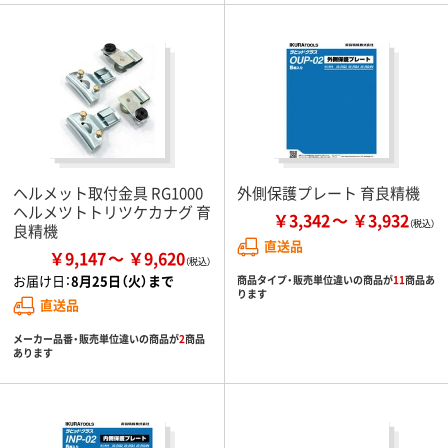
ヘルメット取付金具 RG1000
外側保護プレート 育良精機
ヘルメツトトリツケカナグ 育
￥3,342
￥3,932
良精機
直送品
￥9,147
￥9,620
お届け日：
8月25日（火）まで
商品タイプ・販売単位違いの商品が
11
商品あ
ります
直送品
メーカー品番・販売単位違いの商品が
2
商品
あります