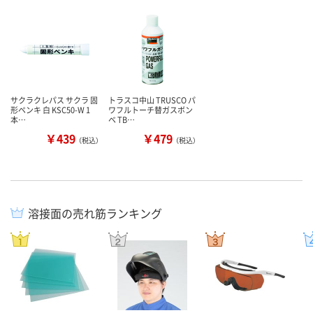
サクラクレパス サクラ 固
トラスコ中山 TRUSCO パ
形ペンキ 白 KSC50-W 1
ワフルトーチ替ガスボン
本…
ベ TB…
￥439
￥479
（税込）
（税込）
溶接面の売れ筋ランキング