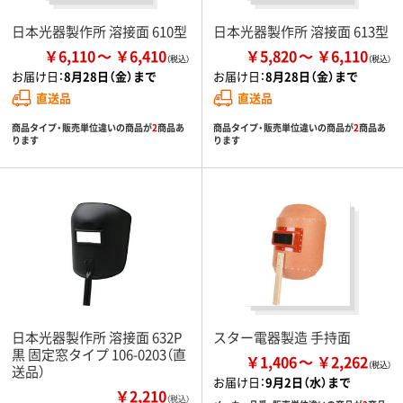
日本光器製作所 溶接面 610型
日本光器製作所 溶接面 613型
￥6,110
￥6,410
￥5,820
￥6,110
お届け日：
8月28日（金）まで
お届け日：
8月28日（金）まで
直送品
直送品
商品タイプ・販売単位違いの商品が
2
商品あ
商品タイプ・販売単位違いの商品が
2
商品あ
ります
ります
日本光器製作所 溶接面 632P
スター電器製造 手持面
黒 固定窓タイプ 106-0203（直
￥1,406
￥2,262
送品）
お届け日：
9月2日（水）まで
￥2,210
（税込）