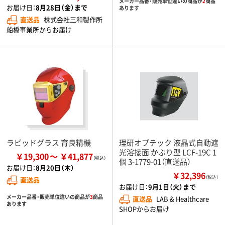
メーカー品番・販売単位違いの商品が
2
商品
お届け日：
8月28日（金）まで
あります
直送品
株式会社三和製作所
船橋事業所からお届け
ラピッドグラス 育良精機
理研オプテック 液晶式自動遮
光溶接面 かぶり型 LCF-19C 1
￥19,300
￥41,877
個 3-1779-01（直送品）
お届け日：
8月20日（木）
￥32,396
（税込）
直送品
お届け日：
9月1日（火）まで
メーカー品番・販売単位違いの商品が
3
商品
直送品
LAB & Healthcare
あります
SHOPからお届け