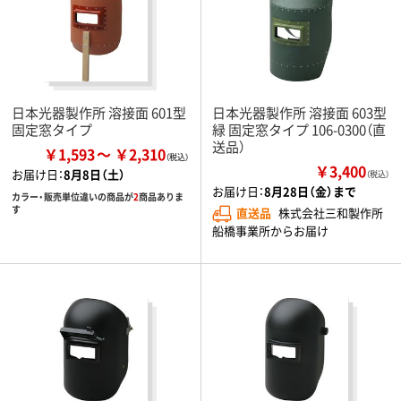
日本光器製作所 溶接面 601型
日本光器製作所 溶接面 603型
固定窓タイプ
緑 固定窓タイプ 106-0300（直
送品）
￥1,593
￥2,310
￥3,400
お届け日：
8月8日（土）
（税込）
お届け日：
8月28日（金）まで
カラー・販売単位違いの商品が
2
商品ありま
す
直送品
株式会社三和製作所
船橋事業所からお届け