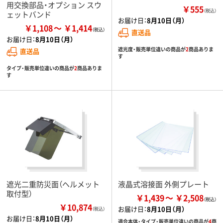
用交換部品・オプション スウ
￥555
（税込）
ェットバンド
お届け日：
8月10日（月）
￥1,108
￥1,414
直送品
お届け日：
8月10日（月）
遮光度・販売単位違いの商品が
2
商品ありま
直送品
す
タイプ・販売単位違いの商品が
2
商品ありま
す
遮光二重防災面（ヘルメット
液晶式溶接面 外側プレート
取付型）
￥1,439
￥2,508
￥10,874
お届け日：
8月10日（月）
（税込）
お届け日：
8月10日（月）
適合本体・タイプ・販売単位違いの商品が
4
商