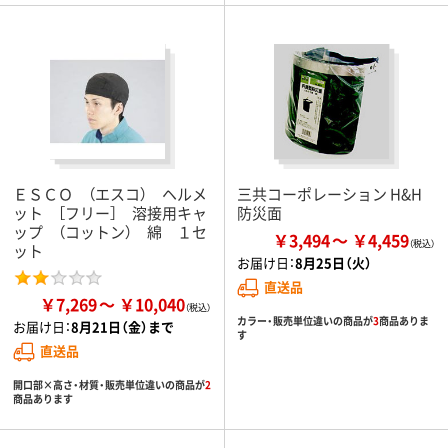
ＥＳＣＯ （エスコ） ヘルメ
三共コーポレーション H&H
ット ［フリー］ 溶接用キャ
防災面
ップ （コットン） 綿 １セ
￥3,494
￥4,459
ット
お届け日：
8月25日（火）
直送品
￥7,269
￥10,040
カラー・販売単位違いの商品が
3
商品ありま
お届け日：
8月21日（金）まで
す
直送品
開口部×高さ・材質・販売単位違いの商品が
2
商品あります