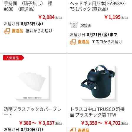
手持面 （硝子無し） 裸
ヘッドギア用/2本) EA998AX-
#600 （直送品）
75 1パック（直送品）
￥2,084
￥1,195
（税込）
（税込）
お届け日：
8月26日（水）
溶接面
直送品
福井からお届け
お届け日：
8月21日（金）まで
直送品
エスコからお届け
人気商品
透明プラスチックカバープレ
トラスコ中山 TRUSCO 溶接
ート
面 プラスチック製 TPW
￥380
￥3,637
￥3,359
￥4,702
お届け日：
8月10日（月）
直送品