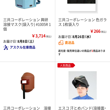
三共コーポレーション 興研
三共コーポレーション 色ガラ
溶接マスク(袋入り) #1005R 1
ス 1枚袋入り
個
￥266
（税込）
￥3,714
お届け日：
8月26日（水）
（税込）
お届け日：
8月8日（土）
直送品
アスクル在庫商品
遮光度・販売単位違いの商品が
2
商品ありま
す
人気商品
三共コーポレーション 溶接
エスコ 汗とめバンド(溶接面・