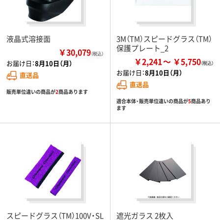
液晶式溶接面
3M（TM）スピードグラス（TM）
保護プレート_2
￥30,079
（税込）
￥2,241
￥5,750
お届け日：
8月10日（月）
お届け日：
8月10日（月）
直送品
直送品
販売単位違いの商品が
2
商品あります
適合本体・販売単位違いの商品が
5
商品あり
ます
スピードグラス（TM）100V・SL
遮光ガラス 2枚入