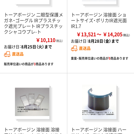
トーアボージン 二眼型保護メ
トーアボージン 溶接面 ショ
ガネ・ゴーグル IRプラスチッ
ートサイズ・ポリカIR遮光面
ク遮光プレート IRプラスチッ
IR1.7
クシャコウプレ-ト
￥13,521
￥14,205
￥10,110
お届け日：
8月28日（金）まで
（税込）
お届け日：
8月25日（火）まで
直送品
直送品
重量・販売単位違いの商品が
5
商品あります
販売単位違いの商品が
3
商品あります
トーアボージン 溶接面 溶接
トーアボージン 溶接面 ハー