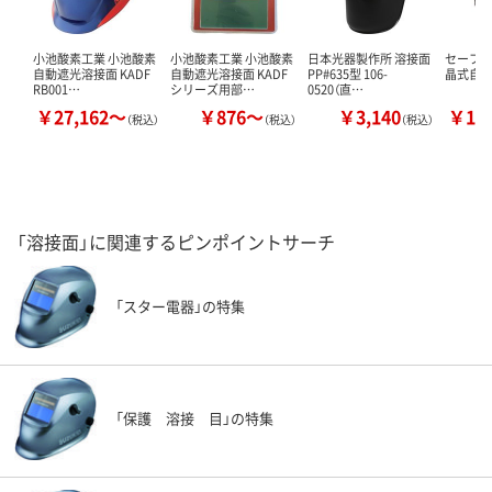
小池酸素工業 小池酸素
小池酸素工業 小池酸素
日本光器製作所 溶接面
セーフラ
自動遮光溶接面 KADF
自動遮光溶接面 KADF
PP#635型 106-
晶式自
RB001…
シリーズ用部…
0520（直…
￥27,162～
￥876～
￥3,140
￥12
（税込）
（税込）
（税込）
「溶接面」に関連するピンポイントサーチ
「スター電器」の特集
「保護 溶接 目」の特集