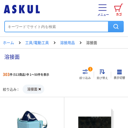
カゴ
メニュー
ホーム
工具/電動工具
溶接用品
溶接面
溶接面
1
303
件（513商品）中 1～50件を表示
表示切替
絞り込み
並び替え
溶接面
絞り込み