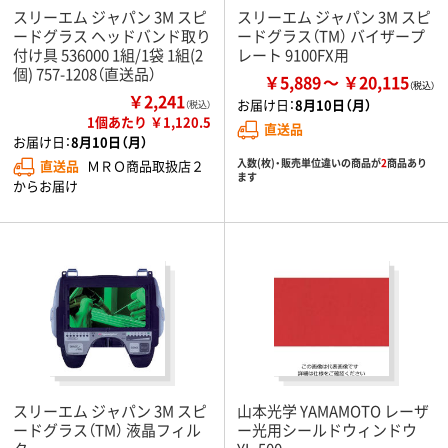
スリーエム ジャパン 3M スピ
スリーエム ジャパン 3M スピ
ードグラス ヘッドバンド取り
ードグラス（TM） バイザープ
付け具 536000 1組/1袋 1組(2
レート 9100FX用
個) 757-1208（直送品）
￥5,889
￥20,115
￥2,241
お届け日：
8月10日（月）
（税込）
1個あたり ￥1,120.5
直送品
お届け日：
8月10日（月）
入数(枚)・販売単位違いの商品が
2
商品あり
直送品
ＭＲＯ商品取扱店２
ます
からお届け
スリーエム ジャパン 3M スピ
山本光学 YAMAMOTO レーザ
ードグラス（TM） 液晶フィル
ー光用シールドウィンドウ