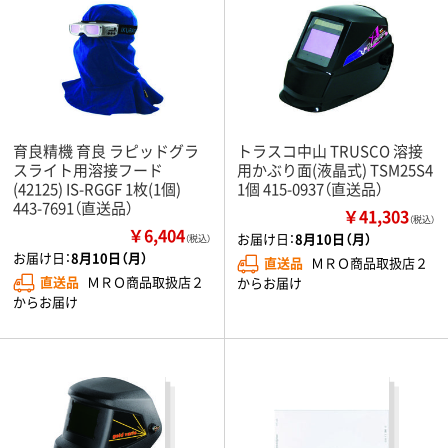
育良精機 育良 ラピッドグラ
トラスコ中山 TRUSCO 溶接
スライト用溶接フード
用かぶり面(液晶式) TSM25S4
(42125) IS-RGGF 1枚(1個)
1個 415-0937（直送品）
443-7691（直送品）
￥41,303
（税込）
￥6,404
お届け日：
8月10日（月）
（税込）
お届け日：
8月10日（月）
直送品
ＭＲＯ商品取扱店２
直送品
ＭＲＯ商品取扱店２
からお届け
からお届け