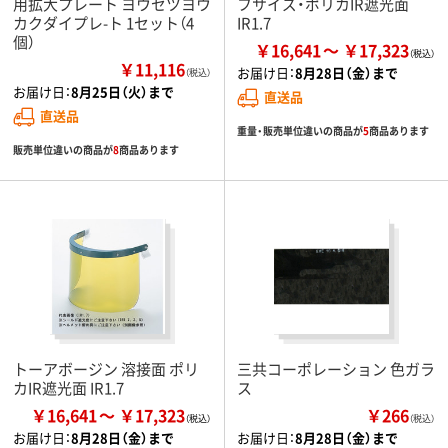
用拡大プレート ヨウセツヨウ
フサイズ・ポリカIR遮光面
カクダイプレ-ト 1セット（4
IR1.7
個）
￥16,641
￥17,323
￥11,116
お届け日：
8月28日（金）まで
（税込）
お届け日：
8月25日（火）まで
直送品
直送品
重量・販売単位違いの商品が
5
商品あります
販売単位違いの商品が
8
商品あります
トーアボージン 溶接面 ポリ
三共コーポレーション 色ガラ
カIR遮光面 IR1.7
ス
￥16,641
￥17,323
￥266
（税込）
お届け日：
8月28日（金）まで
お届け日：
8月28日（金）まで