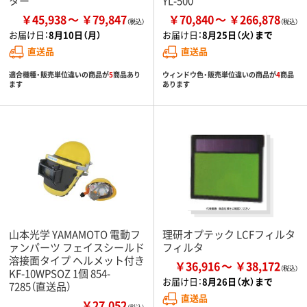
ター
YL-500
￥45,938
￥79,847
￥70,840
￥266,878
お届け日：
8月10日（月）
お届け日：
8月25日（火）まで
直送品
直送品
適合機種・販売単位違いの商品が
5
商品あり
ウィンドウ色・販売単位違いの商品が
4
商品
ます
あります
山本光学 YAMAMOTO 電動フ
理研オプテック LCFフィルタ
ァンパーツ フェイスシールド
フィルタ
溶接面タイプ ヘルメット付き
￥36,916
￥38,172
KF-10WPSOZ 1個 854-
お届け日：
8月26日（水）まで
7285（直送品）
直送品
￥27,052