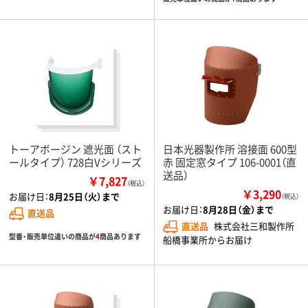
トーアボージン 遮光面 （スト
日本光器製作所 溶接面 600型
ールタイプ） 728白Vシリーズ
赤 固定窓タイプ 106-0001（直
送品）
￥7,827
（税込）
￥3,290
お届け日：
8月25日（火）まで
（税込）
お届け日：
8月28日（金）まで
直送品
直送品
株式会社三和製作所
型番・販売単位違いの商品が
4
商品あります
船橋事業所からお届け