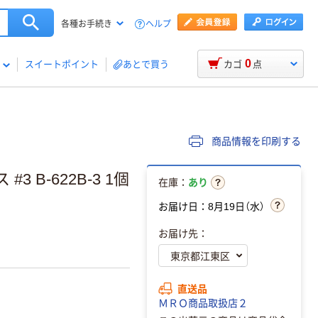
ヘルプ
各種お手続き
0
スイートポイント
あとで買う
カゴ
点
商品情報を印刷する
 B-622B-3 1個
在庫：
あり
お届け日：8月19日（水）
お届け先：
直送品
ＭＲＯ商品取扱店２