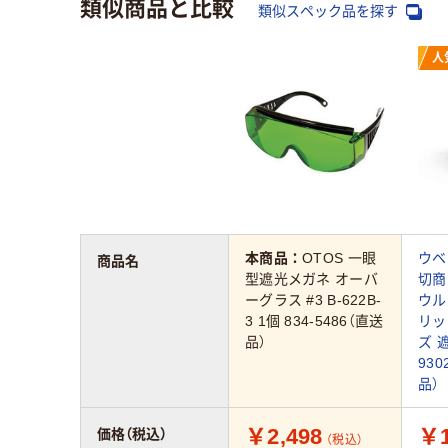
類似商品と比較
類似スペック品を探す
人
本商品：
OTOS 一眼
ウベ
商品名
型遮光メガネ オーバ
切商
ーグラス #3 B-622B-
ウル
3 1個 834-5486（直送
リッ
品）
ズ 
930
品）
￥2,498
￥1
価格（税込）
（税込）