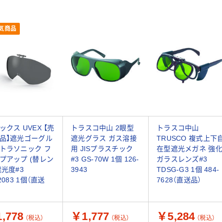
気商品
ックス UVEX 【売
トラスコ中山 2眼型
トラスコ中山
品】遮光ゴーグル
遮光グラス ガス溶接
TRUSCO 複式上下
トラソニック フ
用 JISプラスチック
在型遮光メガネ 強
プアップ (替レン
#3 GS-70W 1個 126-
ガラスレンズ#3
遮光度#3
3943
TDSG-G3 1個 484-
2083 1個（直送
7628（直送品）
,778
￥1,777
￥5,284
（税込）
（税込）
（税込）