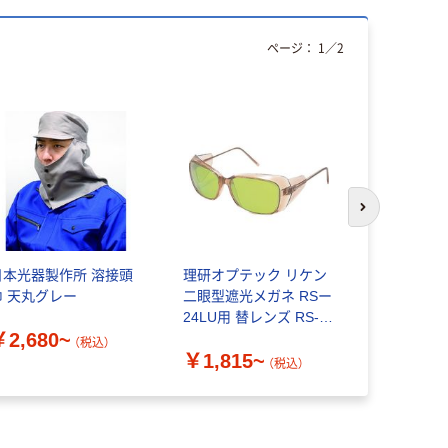
ページ：
1
／
2
次のスライド
日本光器製作所 溶接頭
理研オプテック リケン
AXE（アッ
巾 天丸グレー
二眼型遮光メガネ RSー
ュア EC60
24LU用 替レンズ RS-
￥2,680~
￥19,63
24LU SPL
（税込）
￥1,815~
（税込）