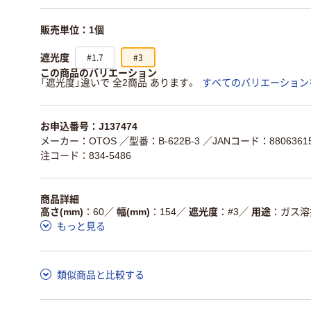
販売単位：1個
#1.7
#3
遮光度
この商品のバリエーション
「遮光度」違いで 全2商品 あります。
すべてのバリエーション
お申込番号：J137474
メーカー：OTOS
／型番：B-622B-3
／JANコード：88063615
注コード：834-5486
商品詳細
高さ(mm)
60
／
幅(mm)
154
／
遮光度
#3
／
用途
ガス溶
もっと見る
類似商品と比較する