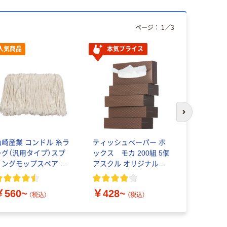
ページ：
1
／
3
人気商品
本気プライス
次のスライド
山崎産業 コンドル 糸ラ
ティッシュペーパー ボ
日本光器製
ーグ（汎用タイプ）スプ
ックス モカ 200組 5個
（NIKKO）
リングモップスペア 水
アスクル オリジナルテ
￥5,247
拭きモップ替え糸
ィッシュ PEFC認証
￥560~
￥428~
（税込）
（税込）