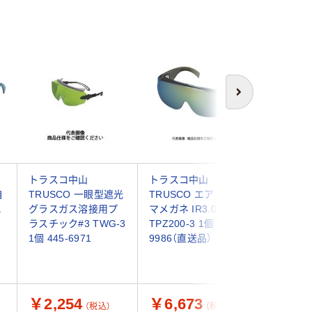
次へ
トラスコ中山
トラスコ中山
OTOS 
自
TRUSCO 一眼型遮光
TRUSCO エアプラズ
型遮光メガ
化
グラスガス溶接用プ
マメガネ IR3.0
811B-3 
ラスチック#3 TWG-3
TPZ200-3 1個 299-
5497（直
1個 445-6971
9986（直送品）
￥2,254
￥6,673
￥2,3
（税込）
（税込）