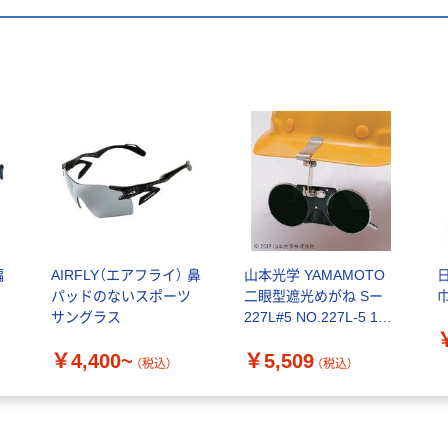
偏
AIRFLY（エアフライ） 鼻
山本光学 YAMAMOTO
パッドのないスポーツ
二眼型遮光めがね Sー
サングラス
227L#5 NO.227L-5 1個
411-8271（直送品）
￥4,400~
￥5,509
（税込）
（税込）