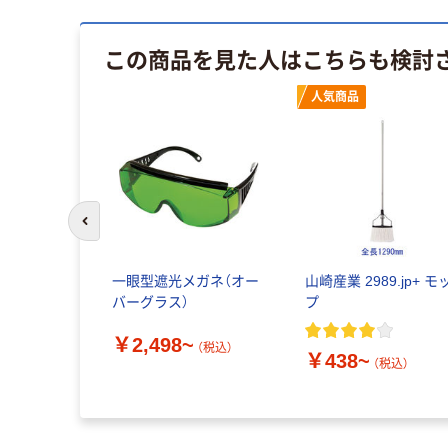
この商品を見た人はこちらも検討
人気商品
前のスライドへ
一眼型遮光メガネ（オー
山崎産業 2989.jp+ モ
バーグラス）
プ
￥2,498~
（税込）
￥438~
（税込）