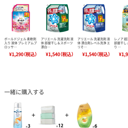
ボールドジェル 柔軟剤
アリエール 洗濯洗剤 液
アリエール 洗濯洗剤 液
レノア 超
入り 液体 プレミアムブ
体 部屋干し＆スポーツ
体 漂白剤レベル洗浄 エ
部屋干し
ロッサ…
漂白…
リそ…
り …
¥1,290（税込）
¥1,540（税込）
¥1,540（税込）
¥1,
一緒に購入する