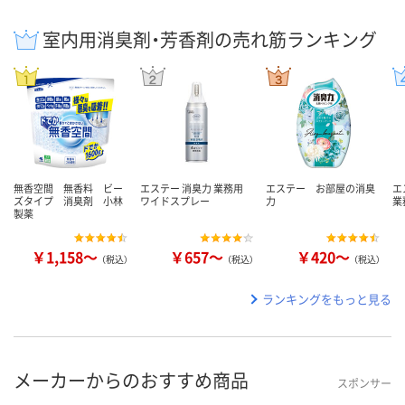
室内用消臭剤・芳香剤の売れ筋ランキング
無香空間 無香料 ビー
エステー 消臭力 業務用
エステー お部屋の消臭
エ
ズタイプ 消臭剤 小林
ワイドスプレー
力
業
製薬
￥1,158～
￥657～
￥420～
（税込）
（税込）
（税込）
ランキングをもっと見る
メーカーからのおすすめ商品
スポンサー