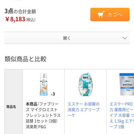
3点
の合計金額
カゴへ
￥8,183
（税込）
開く
類似商品と比較
本商品：
ファブリー
エステー お部屋の
エステーPRO
商品名
ズ マイクロミスト
消臭力 エアリーブ
力 業務用ビ
フレッシュシトラス
ーケ
イプ 大容量 
詰替 1セット（3個）
え 1.5kg エ
消臭剤 P&G
ープ 1個