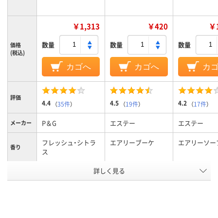
￥1,313
￥420
￥1
数量
数量
数量
価格
(税込)
カゴへ
カゴへ
カ
評価
4.4
4.5
4.2
（
35件
）
（
19件
）
（
17件
）
P＆G
エステー
エステー
メーカー
フレッシュ・シトラ
エアリーブーケ
エアリーソー
香り
ス
詳しく見る
スプレー
置き型
形状
アスクル
商品環境
10
35
スコア