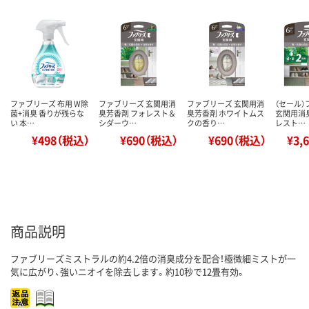
ファブリーズ 布用 W除
ファブリーズ 玄関用消
ファブリーズ 玄関用消
（セール
菌+消臭 香りが残らな
臭芳香剤 フォレスト＆
臭芳香剤 ホワイトムス
玄関用消
い 本…
シダーウ…
クの香り…
レスト…
¥498（税込）
¥690（税込）
¥690（税込）
¥3,
商品説明
ファブリーズミストラルの約4.2倍の消臭成分を配合！極微細ミストが一
気に広がり、強いニオイを除去します。約10秒で12畳有効。