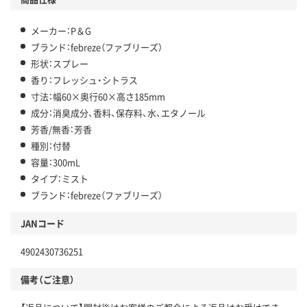
メーカー：P＆G
ブランド：febreze（ファブリーズ）
形状：スプレー
香り：フレッシュ・シトラス
寸法：幅60×奥行60×高さ185mm
成分：消臭成分、香料、保存料、水、エタノール
芳香/無香：芳香
種別：付替
容量：300mL
タイプ：ミスト
ブランド：febreze（ファブリーズ）
JANコード
4902430736251
備考（ご注意）