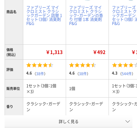
ファブリーズ マイ
ファブリーズ マイ
ファブリーズ
クロミスト クラシ
クロミスト クラシ
クロミスト 
商品名
ックガーデン 詰替 1
ック・ガーデンの香
ックガーデン 
セット（3個） 消臭剤
り 付替 1本 消臭剤
セット（3個）
P&G
P&G
P&G
価格
￥1,313
￥492
￥1
(税込)
評価
4.6
4.6
4.3
（
38件
）
（
38件
）
（
544件
）
1セット（3個：1個
1セット（3個：
1個
販売単位
×3）
×3）
クラシック・ガーデ
クラシック・ガーデ
クラシック・
香り
ン
ン
ン
詳しく見る
付替
付替
本体
種別
お申込番
J270624
2287871
J270623