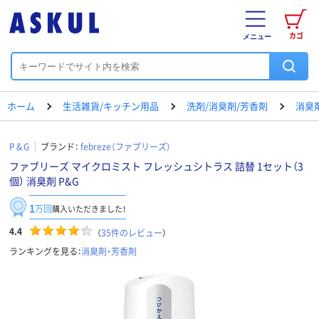
カゴ
メニュー
ホーム
生活雑貨/キッチン用品
洗剤/消臭剤/芳香剤
消臭
P＆G
ブランド：
febreze（ファブリーズ）
ファブリーズ マイクロミスト フレッシュシトラス 詰替 1セット（3
個） 消臭剤 P&G
1
万回
購入いただきました！
4.4
（
35
件のレビュー
）
ランキングを見る：
消臭剤・芳香剤