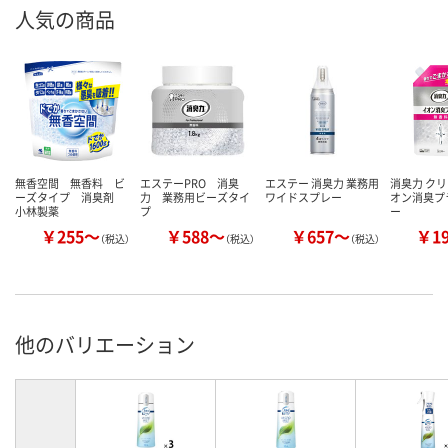
人気の商品
無香空間 無香料 ビ
エステーPRO 消臭
エステー 消臭力 業務用
消臭力 クリ
ーズタイプ 消臭剤
力 業務用ビーズタイ
ワイドスプレー
オン消臭プ
小林製薬
プ
ー
￥255～
￥588～
￥657～
￥1
（税込）
（税込）
（税込）
他のバリエーション