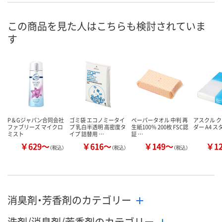
号
あり
あり
あり
在庫
この商品を見た人はこちらも検討されていま
す
8月8日（土）
8月8日（土）
8月8日（土）
お届け日
数量
数量
数量
カゴへ
カゴへ
カ
P＆Gジャパン合同会社
ゴミ袋 エコノミータイ
ペーパータオル 中判 再
アスクル 
ファブリーズ マイクロ
プ 乳白半透明 高密度タ
生紙100％ 200枚 FSC認
ダー A4 
ミスト
イプ 詰替用 …
証 …
￥629～
￥616～
￥149～
￥1
（税込）
（税込）
（税込）
消臭剤・芳香剤のカテゴリー
洗剤/消臭剤/芳香剤のカテゴリー