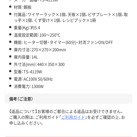
材質：鋼板
付属品：ワイヤーラック×1個、天板×1個、ピザプレート×1個、取
っ手×1個、くず受け×1個、レシピブック×1冊
重量(Kg)：約5.4
温度設定範囲：100～250℃
機能：ヒーター切替・タイマー(60分)・対流ファンON/OFF
庫内寸法：270×270×200mm
庫内容量：14L
外寸法(mm)：440×350×300
型番：TS-4119W
電源：AC100V 50/60Hz
消費電力：1300W
備考（ご注意）
【返品について】お客様のご都合による返品はお受けできません。
ご購入の際は、ご利用ガイド「
ご利用ガイド
」を必ずご確認の上、お
申し込みください。