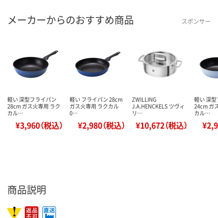
メーカーからのおすすめ商品
スポンサー
軽い 深型フライパン
軽い フライパン 28cm
ZWILLING
軽い 深
28cm ガス火専用 ラク
ガス火専用 ラクカル
J.A.HENCKELS ツヴィ
24cm 
カル…
0…
リ…
カル…
¥3,960（税込）
¥2,980（税込）
¥10,672（税込）
¥2,
商品説明