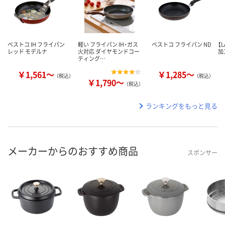
ベストコ IH フライパン
軽い フライパン IH・ガス
ベストコ フライパン ND
【
レッド モデルナ
火対応 ダイヤモンドコー
加
ティング…
￥1,561～
￥1,285～
（税込）
（税込）
￥1,790～
（税込）
ランキングをもっと見る
メーカーからのおすすめ商品
スポンサー