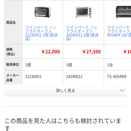
商品名
ツインバード ノン
ツインバード ノン
ツインバード
フライオーブン
フライオーブン
フライオーブン
21230451 1個（直送
24240012 1個（直送
4054BR 1台
品）
品）
価格
￥22,000
￥27,500
￥10
(税込)
1個
1個
1台
販売単位
メーカー
21230451
24240012
TS-4054BR
品番
お申込番
詳しく見る
AJE6003
AJE6011
E654952
号
直送品
直送品
直送品
在庫
9月3日（木）まで
9月3日（木）まで
8月25日（火）
お届け日
この商品を見た人はこちらも検討されていま
す