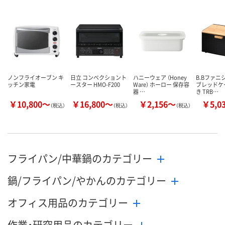
数量
数量
数量
カゴへ
カゴへ
カ
ノンフライオーブン キ
日立 コンベクショント
ハニーウェア （Honey
B.Bファニシ
ッチン家電
ースター HMO-F200
Ware） ホーロー 保存容
ブレッドケ
器 …
き TRB…
￥10,800～
￥16,800～
￥2,156～
￥5,0
（税込）
（税込）
（税込）
フライパン/中華鍋のカテゴリー
鍋/フライパン/やかんのカテゴリー
オフィス用品のカテゴリー
作業・研究用品のカテゴリー