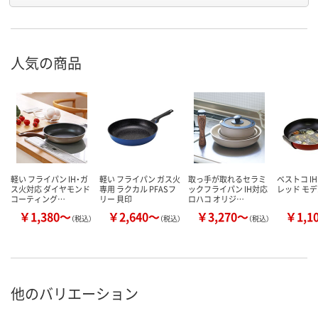
人気の商品
軽い フライパン IH・ガ
軽い フライパン ガス火
取っ手が取れるセラミ
ベストコ I
ス火対応 ダイヤモンド
専用 ラクカル PFASフ
ックフライパン IH対応
レッド モ
コーティング…
リー 貝印
ロハコ オリジ…
￥1,380～
￥2,640～
￥3,270～
￥1,1
（税込）
（税込）
（税込）
他のバリエーション