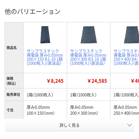
他のバリエーション
商品名
サンプラスチック
サンプラスチック
サンプラスチ
導電袋 厚み0.05mm
導電袋 厚み0.05mm
導電袋 厚み0.
100×150 B1-10 1箱
200×300 B3-10 1箱
250×400 B4-
(1000枚入)（直送品）
(1000枚入)（直送品）
(1000枚入)（
価格
￥8,245
￥24,585
￥40
(税込)
1箱（1000枚入）
1箱（1000枚入）
1箱（1000枚入
販売単位
厚み0.05mm
厚み0.05mm
厚み0.05mm
寸法
100×150（mm）
200×300（mm）
250×400（m
お申込番
詳しく見る
XP99936
XP99922
XP99866
号