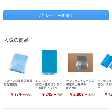
レビューを書く
人気の商品
アズワン 非帯電袋 静電
エンジニア
サンプラスチック 永久
ホーザン （H
気対策用品
（ENGINEER） エンジニ
帯電防止袋 厚み
ESDポリ
ア 帯電防止バッグ …
0.05mm
グ
￥774～
￥245～
￥2,809～
￥7
（税込）
（税込）
（税込）