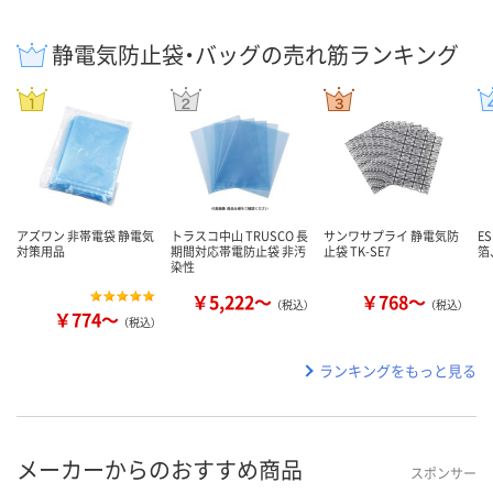
静電気防止袋・バッグの売れ筋ランキング
アズワン 非帯電袋 静電気
トラスコ中山 TRUSCO 長
サンワサプライ 静電気防
E
対策用品
期間対応帯電防止袋 非汚
止袋 TK-SE7
箔、
染性
￥5,222～
￥768～
（税込）
（税込）
￥774～
（税込）
ランキングをもっと見る
メーカーからのおすすめ商品
スポンサー