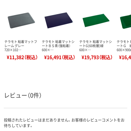
テラモト 粘着マットフ
テラモト 粘着マットシ
テラモト 粘着マットシ
テラモト
レーム グレー
ートＢＳ青（強粘着）
ートG(60枚層)緑
ートＧ 
720×102…
600×…
600×…
600×90
¥11,382（税込）
¥16,491（税込）
¥19,793（税込）
¥16,
レビュー（0件）
投稿されたレビューはまだありません。お客様のレビューコメントをお
待ちしています。