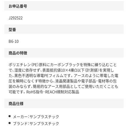
お申込番号
J292522
型番
B6-10
商品の特徴
ポリエチレン（PE）原料にカーボンブラックを特殊に練り込むこと
で、湿度に依存せず、表面抵抗値10×4乗Ω以下（計測値）を実現し
た、黒色不透明な導電PEフィルムです。アースのように帯電した電
圧を瞬時になくす特徴から、液晶関連製品や電子部品･電材等の包
装のみならず、簡易的なアース用部品としてご使用いただくことも
可能です。RoHS指令･REACH規制対応製品
商品仕様
メーカー：サンプラスチック
ブランド：サンプラスチック