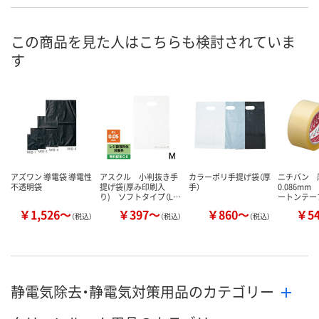
直送品
直送品
直送品
在庫
お届け日
この商品を見た人はこちらも検討されていま
メーカー都合により
メーカー都合により
メーカー都合
す
販売停止中です
販売停止中です
販売停止中で
アズワン 導電袋 導電性
アスクル 小判抜き手
カラーポリ手提げ袋（厚
ニチバン 
不透明袋
提げ袋(厚み印刷入
手）
0.086mm 
り) ソフトタイプ（L…
ートンテー
￥1,526～
￥397～
￥860～
￥5
（税込）
（税込）
（税込）
静電気除去・静電気対策用品のカテゴリー