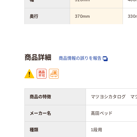
奥行
370mm
330
高さ
235mm
290
段数
1段
商品詳細
商品情報の誤りを報告
ワゴン・カートの
かご
機能
カラーグループ
ホワイト系
ブラ
商品の特徴
マツヨシカタログ マツヨ
メーカー名
高田ベッド
種類
1段用