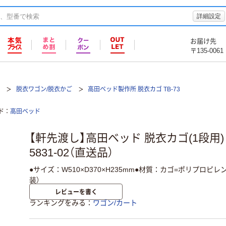
詳細設定
お届け先
〒135-0061
ト
脱衣ワゴン/脱衣かご
高田ベッド製作所 脱衣カゴ TB-73
ド
高田ベッド
【軒先渡し】高田ベッド 脱衣カゴ(1段用) TB-
5831-02（直送品）
●サイズ：W510×D370×H235mm●材質：カゴ=ポリプロピ
装）
レビューを書く
ランキングをみる
ワゴン/カート