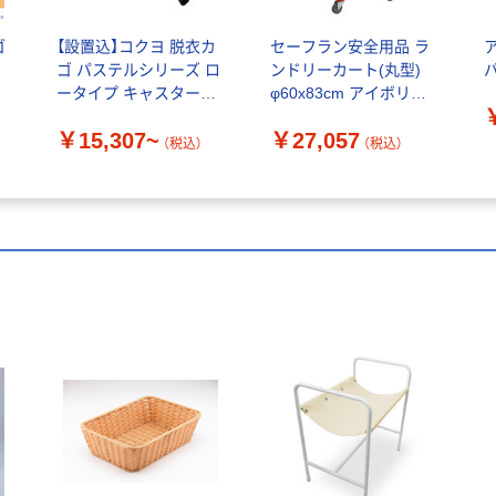
ゴ
【設置込】コクヨ 脱衣カ
セーフラン安全用品 ラ
ゴ パステルシリーズ ロ
ンドリーカート(丸型)
バ
ータイプ キャスター付
φ60x83cm アイボリー
き HP-DK40C
C0207 1台（直送品）
￥15,307~
￥27,057
（税込）
（税込）