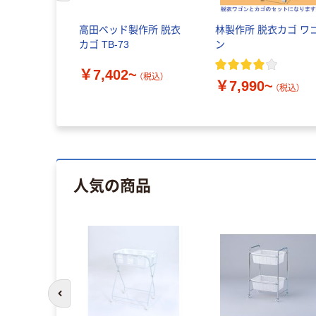
高田ベッド製作所 脱衣
林製作所 脱衣カゴ ワ
カゴ TB-73
ン
￥7,402~
（税込）
￥7,990~
（税込）
人気の商品
前のスライドへ