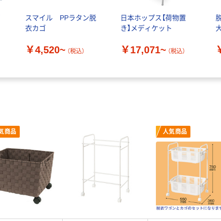
ゴ
スマイル PPラタン脱
日本ホップス【荷物置
脱
ロ
衣カゴ
き】メディケット
￥4,520~
￥17,071~
（税込）
（税込）
気商品
人気商品