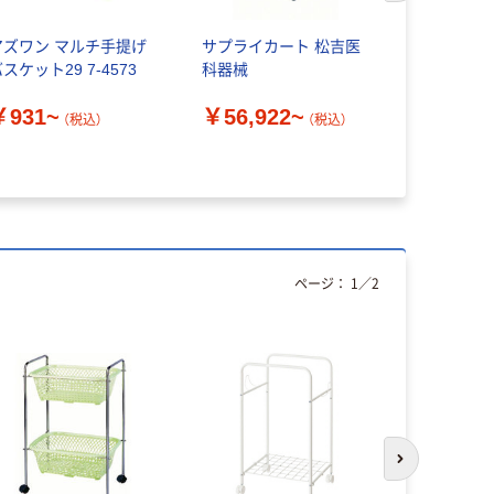
アズワン マルチ手提げ
サプライカート 松吉医
幸和製作所
スケット29 7-4573
科器械
っち HUH0
品）
￥931~
￥56,922~
（税込）
（税込）
￥15,99
ページ：
1
／
2
次のスライド