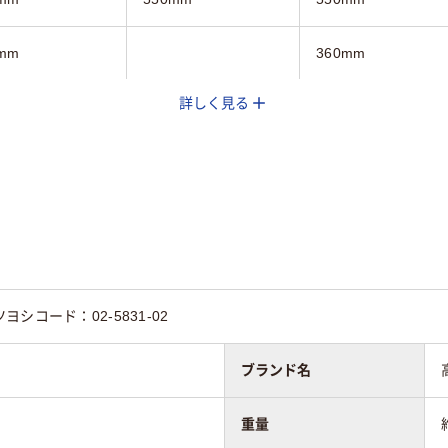
mm
360mm
詳しく見る
mm
780mm
780mm
2段
2段
かご
ウン系
ホワイト系
ホワイト系
シコード：02-5831-02
ブランド名
重量