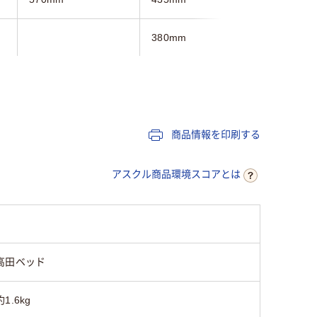
380mm
250mm
780mm
625mm
390mm
2段
商品情報を印刷する
トレイ
かご
アスクル商品環境スコアとは
ホワイト系
ブラウン
高田ベッド
約1.6kg