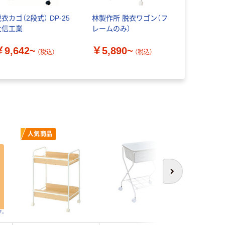
衣カゴ（2段式） DP-25
林製作所 脱衣ワゴン（フ
三和化研工
大信工業
レームのみ）
ゴ
￥9,642~
￥5,890~
￥14,19
（税込）
（税込）
人気商品
次へ