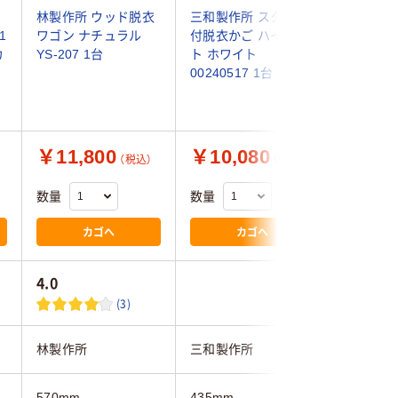
ン
林製作所 ウッド脱衣
三和製作所 スタンド
サキ セ
1
ワゴン ナチュラル
付脱衣かご ハイリフ
ザー調PVC
カ
YS-207 1台
ト ホワイト
4990-0
00240517 1台
￥11,800
￥10,080
￥6,0
（税込）
（税込）
数量
数量
数量
カゴへ
カゴへ
4.0
(3)
林製作所
三和製作所
サキ
570mm
435mm
430mm