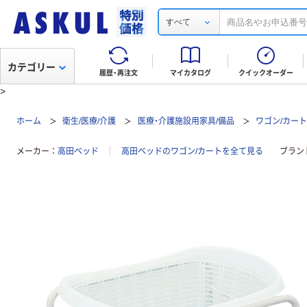
すべて
カテゴリー
履歴・再注文
マイカタログ
クイックオーダー
>
ホーム
衛生/医療/介護
医療・介護施設用家具/備品
ワゴン/カー
メーカー
高田ベッド
高田ベッドのワゴン/カートを全て見る
ブラン