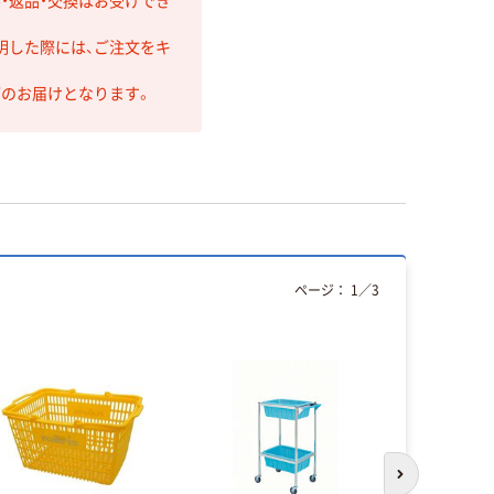
・返品・交換はお受けでき
明した際には、ご注文をキ
第のお届けとなります。
ページ：
1
／
3
次のスライド