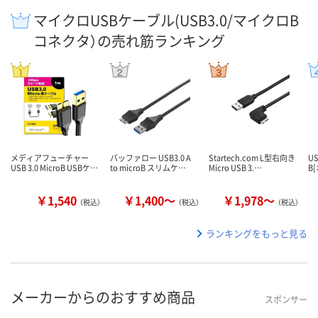
マイクロUSBケーブル(USB3.0/マイクロB
コネクタ）の売れ筋ランキング
メディアフューチャー
バッファロー USB3.0 A
Startech.com L型右向き
U
USB 3.0 MicroB USBケ…
to microB スリムケ…
Micro USB 3.…
B[
￥1,540
￥1,400～
￥1,978～
（税込）
（税込）
（税込）
ランキングをもっと見る
メーカーからのおすすめ商品
スポンサー