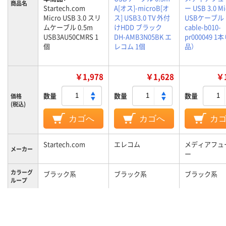
商品名
Startech.com
A[オス]-microB[オ
ー USB 3.0 M
Micro USB 3.0 スリ
ス] USB3.0 TV 外付
USBケーブル 
ムケーブル 0.5m
けHDD ブラック
cable-b010-
USB3AU50CMRS 1
DH-AMB3N05BK エ
pr000049 1
個
レコム 1個
品）
￥1,978
￥1,628
￥1
数量
数量
数量
価格
(税込)
カゴへ
カゴへ
カ
Startech.com
エレコム
メディアフュ
メーカー
ー
カラーグ
ブラック系
ブラック系
ブラック系
ループ