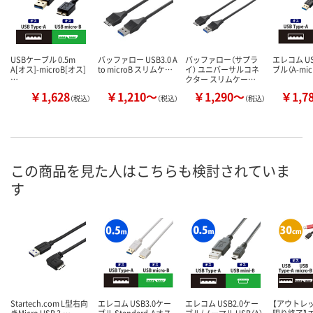
USBケーブル 0.5m
バッファロー USB3.0 A
バッファロー（サプラ
エレコム US
A[オス]-microB[オス]
to microB スリムケ…
イ） ユニバーサルコネ
ブル（A-mic
…
クター スリムケー…
￥1,628
￥1,210～
￥1,290～
￥1,7
（税込）
（税込）
（税込）
この商品を見た人はこちらも検討されていま
す
Startech.com L型右向
エレコム USB3.0ケー
エレコム USB2.0ケー
【アウトレッ