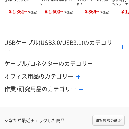
きMicro USB 3.…
ブル Standard-Aオス-
ブル/ノーマル USB（A）
限り終了】エ
S…
オス …
Wパワーケ
￥1,361～
￥1,600～
￥864～
￥1,
（税込）
（税込）
（税込）
USBケーブル(USB3.0/USB3.1)のカテゴリ
ー
ケーブル/コネクターのカテゴリー
オフィス用品のカテゴリー
作業・研究用品のカテゴリー
あなたが最近チェックした商品
閲覧履歴の削除