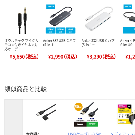
オウルテック マイク リ
Anker 332 USB-C ハブ
Anker 332 USB-C ハブ
Anker 4-P
モコン付きイヤホン対
(5-in-1…
(5-in-1…
Slim US
応オーデ…
¥5,650（税込）
¥2,990（税込）
¥3,290（税込）
¥1,
類似商品と比較
本商品：
USBケーブル 0.5m
メディアフュ