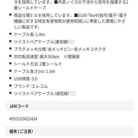
タを採用しています。 ■外部ノイズの干渉から信号を保護する2
重シールドケーブ
商品仕様3：ルを採用しています。 ■EUの「RoHS指令(電子・電子
機器に対する特定有害物質の使用制限)」に準拠した環境にやさ
しい製品です。
ケーブル長：1.0m
ツイストペアケーブル(通信線)：○
プラグメッキ仕様：金メッキピン・金メッキコネクタ
対応転送速度：最大5Gbps ※理論値
シールド方法：2重シールド
ケーブル長さ(m)：1.0m
USB規格：3.0
ブランド：エレコム
ツイストペアケーブル（通信線）：○
JANコード
4953103632424
備考（ご注意）