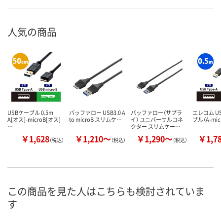
人気の商品
USBケーブル 0.5m
バッファロー USB3.0 A
バッファロー（サプラ
エレコム US
A[オス]-microB[オス]
to microB スリムケ…
イ） ユニバーサルコネ
ブル（A-mic
…
クター スリムケー…
￥1,628
￥1,210～
￥1,290～
￥1,7
（税込）
（税込）
（税込）
この商品を見た人はこちらも検討されていま
す