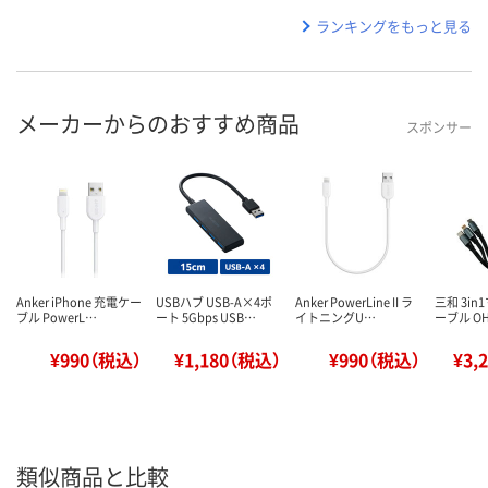
ランキングをもっと見る
メーカーからのおすすめ商品
スポンサー
Anker iPhone 充電ケー
USBハブ USB-A×4ポ
Anker PowerLine II ラ
三和 3i
ブル PowerL…
ート 5Gbps USB…
イトニングU…
ーブル OH-
¥990（税込）
¥1,180（税込）
¥990（税込）
¥3,
類似商品と比較