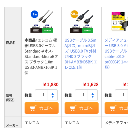
本商品：
エレコム 極
USBケーブル 0.5m
メディアフュ
商品名
細USB3.0ケーブル
A[オス]-microB[オ
ー USB 3.0 M
Standard-Aオス-
ス] USB3.0 TV 外付
USBケーブル 
Standard-MicroBオ
けHDD ブラック
cable-b010-
ス ブラック 1.0m
DH-AMB3N05BK エ
pr000049 1
USB3-AMBX10BK 1
レコム 1個
品）
個
￥1,880
￥1,628
￥1
数量
数量
数量
価格
(税込)
カゴへ
カゴへ
カ
エレコム
エレコム
メディアフュ
メーカー
ー