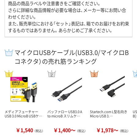
商品の商品ラベルや注意書きをご確認ください。
さらに詳細な商品情報が必要な場合は、メーカー等にお問い合
わせください。
また、販売単位における「セット」表記は、箱でのお届けをお約束
するものではありません。あらかじめご了承ください。
マイクロUSBケーブル(USB3.0/マイクロB
コネクタ）の売れ筋ランキング
メディアフューチャー
バッファロー USB3.0 A
Startech.com L型右向き
U
USB 3.0 MicroB USBケ…
to microB スリムケ…
Micro USB 3.…
B[
￥1,540
￥1,400～
￥1,978～
（税込）
（税込）
（税込）