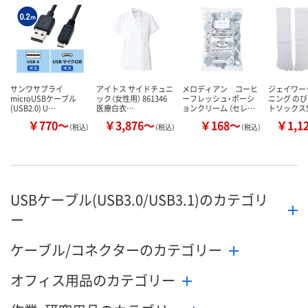
サンワサプライ
アイトス サイドチュニ
メロディアン コーヒ
ジェイワー
microUSBケーブル
ック（女性用） 861346
ーフレッシュ・ポーシ
ニング の
(USB2.0) U…
医療白衣…
ョンクリーム （セレ…
トソックス
￥770～
￥3,876～
￥168～
￥1,1
（税込）
（税込）
（税込）
USBケーブル(USB3.0/USB3.1)のカテゴリ
ー
ケーブル/コネクターのカテゴリー
オフィス用品のカテゴリー