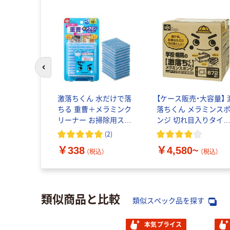
前のスライドへ
激落ちくん 水だけで落
【ケース販売・大容量】 
ちる 重曹＋メラミンク
落ちくん メラミンス
リーナー お掃除用スポ
ンジ 切れ目入りタイ
ンジ 茶シブ・油汚れ用
洗剤不使用 キッチン
(
2
)
12枚入 1個 レック
ポンジ レック
￥338
￥4,580~
（税込）
（税込）
類似商品と比較
類似スペック品を探す
本気プライス