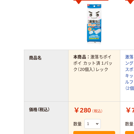
本商品：
激落ちポイ
激落
商品名
ポイ カット済 1パッ
ング
ク（20個入）レック
スポ
キッ
ルフ
（2
￥280
￥7
価格（税込）
（税込）
数量
数量