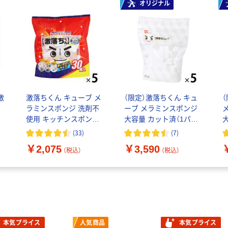
オリジナル
激
激落ちくん キューブ メ
（限定）激落ちくん キュ
ポ
ラミンスポンジ 洗剤不
ーブ メラミンスポンジ
プ
使用 キッチンスポンジ
大容量 カット済（1パッ
ス
カット済み 1セット（1パ
ク（120個入）×5）キッチ
(
33
)
(
7
)
ック（30個入）×5）レック
ン 洗剤不使用 レック オ
￥2,075
￥3,590
リジナル
（税込）
（税込）
本気プライス
人気商品
本気プライス