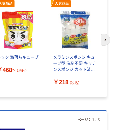
人気商品
人気商品
次のスライド
レック 激落ちキューブ
メラミンスポンジ キュ
激落ちくん
ーブ型 洗剤不要 キッチ
ちる シン
￥468~
ンスポンジ カット済み
ナー シン
（税込）
1パック（30個入）オカザ
ムのパワー
￥218
キ
リ用 20枚
（税込）
￥338
（
ページ：
1
／
3