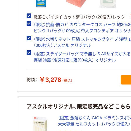
激落ちポイポイ カット済 1パック（20個入）レック
（限定）抗菌・防カビ カウンタークロス ハーフ 約30×3
ピンク 1パック（100枚入）帝人フロンティア オリジ
（限定）水切りネット 圧縮 ストッキングタイプ 浅型 
（300枚入）アスクル オリジナル
（限定）スライダーバッグ マチ無し S A6サイズが入る
存袋 冷蔵・冷凍対応 1箱（50枚入） オリジナル
￥3,278
総額：
（税込）
アスクルオリジナル、限定販売品など こち
（限定）激落ちくん GIGA メラミンスポ
大大容量 セルフカット 1パック（3個入
ン 洗剤不使用 レック オリジナル