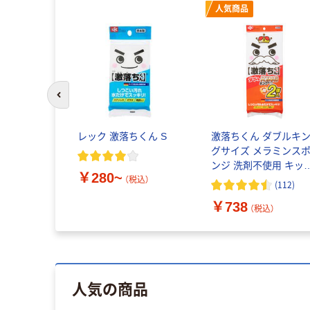
人気商品
前のスライドへ
レック 激落ちくん S
激落ちくん ダブルキ
グサイズ メラミンス
ンジ 洗剤不使用 キッ
￥280~
ンスポンジ セルフカ
（税込）
(
112
)
ト 1パック（2個入）レ
￥738
ク
（税込）
人気の商品