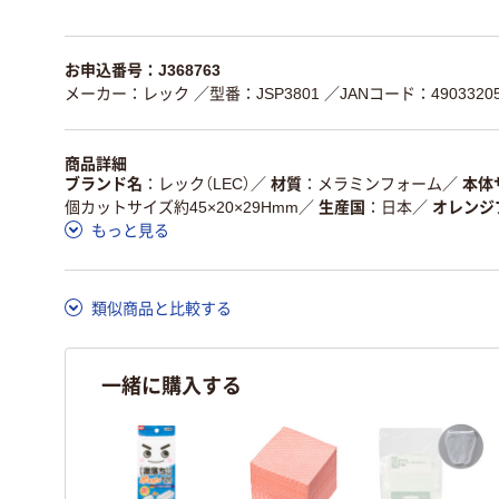
お申込番号：J368763
メーカー：レック
／型番：JSP3801
／JANコード：49033205
商品詳細
ブランド名
レック（LEC）
／
材質
メラミンフォーム
／
本体
個カットサイズ約45×20×29Hmm
／
生産国
日本
／
オレンジ
もっと見る
類似商品と比較する
一緒に購入する