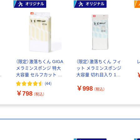
オリジナル
オリジナル
ン
（限定）激落ちくん GIGA
（限定）激落ちくん フィ
ポ
メラミンスポンジ 特大
ット メラミンスポンジ
チ
大容量 セルフカット 1
大容量 切れ目入り 1パ
ッ
パック（3個入）キッチン
ック（15カット×5枚入）
(
44
)
￥998
ッ
洗剤不使用 レック オリ
キッチン 洗剤不使用 レ
（税込）
￥798
ジナル
ック オリジナル
（税込）