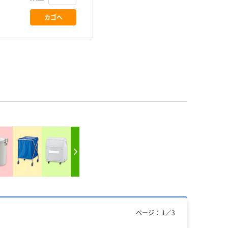
カゴへ
ページ：
1
／
3