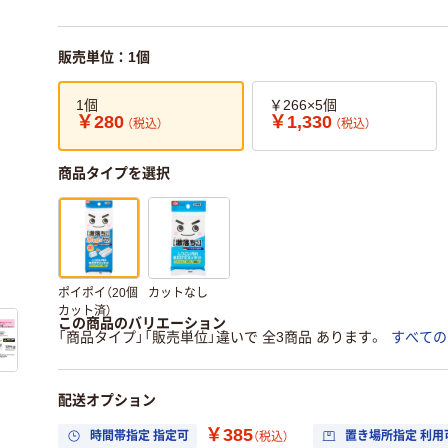
販売単位：1個
1個
￥266×5個
￥280
￥1,330
（税込）
（税込）
商品タイプを選択
ポイポイ（20個
カットなし
カット済）
この商品のバリエーション
「商品タイプ」「販売単位」違いで 全3商品 あります。
すべての
配送オプション
￥385
時間帯指定 指定可
置き場所指定 利用
（税込）