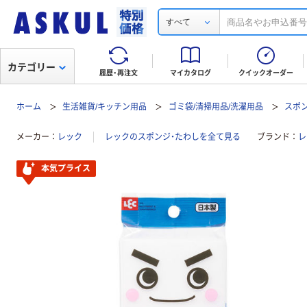
すべて
カテゴリー
履歴・再注文
マイカタログ
クイックオーダー
ホーム
生活雑貨/キッチン用品
ゴミ袋/清掃用品/洗濯用品
スポ
メーカー
レック
レックのスポンジ・たわしを全て見る
ブランド
レ
本気プライス