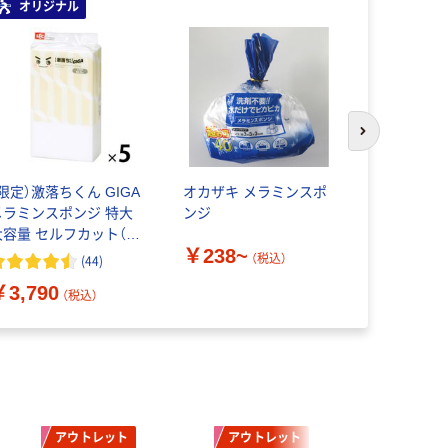
オリジナル
次のスライド
（限定）激落ちくん GIGA
オカザキ メラミンスポ
オカザキ 
メラミンスポンジ 特大
ンジ
ンジキューブ
大容量 セルフカット（1
266031 
￥238~
パック（3個入）×5）キッ
入)（直送品
（税込）
(
44
)
￥155
チン 洗剤不使用 レック
（
￥3,790
オリジナル
（税込）
アウトレット
アウトレット
アウト