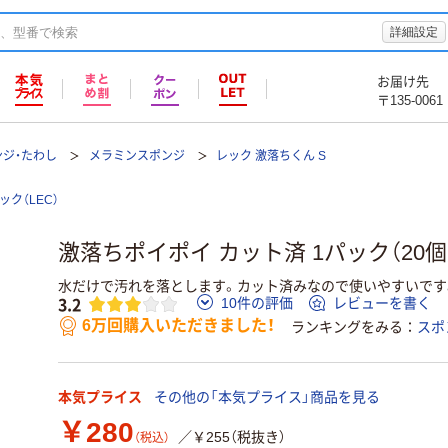
詳細設定
お届け先
〒135-0061
ンジ・たわし
メラミンスポンジ
レック 激落ちくん S
ック（LEC）
激落ちポイポイ カット済 1パック（20
水だけで汚れを落とします。カット済みなので使いやすいです
3.2
10件の評価
レビューを書く
6万回購入いただきました！
ランキングをみる
スポ
本気プライス
その他の「本気プライス」商品を見る
￥280
／￥255（税抜き）
（税込）