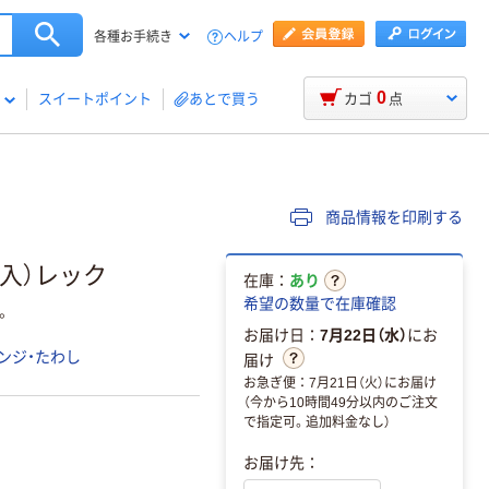
ヘルプ
各種お手続き
0
スイートポイント
あとで買う
カゴ
点
商品情報を印刷する
個入）レック
在庫：
あり
希望の数量で在庫確認
。
お届け日：
7月22日（水）
にお
ンジ・たわし
届け
お急ぎ便：7月21日（火）にお届け
（今から10時間49分以内のご注文
で指定可。追加料金なし）
お届け先：