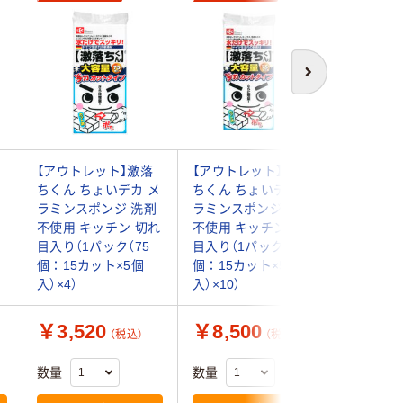
次へ
キ
【アウトレット】激落
【アウトレット】激落
【アウト
ン
ちくん ちょいデカ メ
ちくん ちょいデカ メ
ちくん 
用
ラミンスポンジ 洗剤
ラミンスポンジ 洗剤
ラミンス
セ
不使用 キッチン 切れ
不使用 キッチン 切れ
不使用 
目入り（1パック（75
目入り（1パック（75
目入り（1
）
個：15カット×5個
個：15カット×5個
個：15カ
入）×4）
入）×10）
入）×5）
￥3,520
￥8,500
￥4,3
（税込）
（税込）
数量
数量
数量