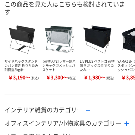
この商品を見た人はこちらも検討されていま
す
数量
数量
数量
カゴへ
カゴへ
カ
サイドバッグスタンド
【荷物入れ】レザー調ハ
LIV PLUS ベストコ 荷物
YAMAZEN
カバン置き 折りたたみ
ンモック型メッシュバ
置き ボックス型 折りた
スタッキン
耐荷重3kgま…
スケット
たみ…
ッシュバス
￥3,190～
￥3,300～
￥1,980～
￥3,8
（税込）
（税込）
（税込）
インテリア雑貨のカテゴリー
オフィスインテリア/小物家具のカテゴリー