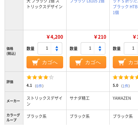
大 ブラック 1個 ス
ブラック L8105 1個
ット S 折り
トリックスデザイン
ブラック HTB-
1個
￥4,200
￥210
￥3
数量
数量
数量
価格
(税込)
カゴへ
カゴへ
カ
評価
4.1
5.0
（
6件
）
（
1件
）
ストリックスデザイ
サナダ精工
YAMAZEN
メーカー
ン
カラーグ
ブラック系
ブラック系
ブラック系
ループ
約1300g
約1.05kg
質量