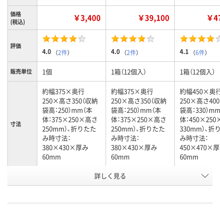
価格
￥3,400
￥39,100
￥47
(税込)
評価
4.0
4.0
4.1
（
2件
）
（
2件
）
（
6件
）
1個
1箱（12個入）
1箱（12個入）
販売単位
約幅375×奥行
約幅375×奥行
約幅450×奥
250×高さ350（収納
250×高さ350（収納
250×高さ40
袋高：250）mm（本
袋高：250）mm（本
袋高：330）m
体：375×250×高さ
体：375×250×高さ
体：450×25
寸法
250mm）、折りたた
250mm）、折りたた
330mm）、折
み時寸法：
み時寸法：
み時寸法：
380×430×厚み
380×430×厚み
450×470×
60mm
60mm
60mm
お申込番
詳しく見る
J376874
2506717
2504525
号
あり
4点
あり
在庫
8月6日（木）
8月6日（木）
8月6日（木）
お届け日