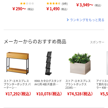
(
9件
)
￥3,949～
（税込）
￥290～
￥1,490
（税込）
（税込）
ランキングをもっと見る
メーカーからのおすすめ商品
スポンサー
ストア・エキスプレス
KMA カタログスタンド
ストア・エキスプレス
アイリス
プランターボックス パ
A4 1列 4段 片面 折…
プラントボックス
て割れな
ーテーシ…
23345-…
ラー KW
¥17,292（税込）
¥10,078（税込）
¥74,528（税込）
¥5,