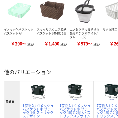
イノマタ化学 ストック
スマイル スクエア収納
ユメミグサ マルチ折り
サナダ精工
バスケット A4
バスケット 740180 1個
畳みバケツ ホワイト/
グレー(白灰)
￥290～
￥1,490
￥979～
￥2
（税込）
（税込）
（税込）
他のバリエーション
商品名
【荷物入れ】メッシュ
【荷物入れ】メッシュ
【荷物入れ】
バスケット小 ブラ
バスケット小 ブラ
バスケット大
ック 1個 ストリック
ック 1箱（12個入） ス
ック 1箱（12個
スデザイン
トリックスデザイン
トリックスデ