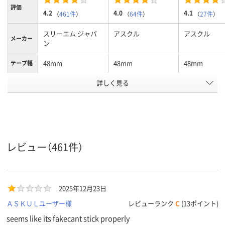
評価
4.2
4.0
4.1
（
461件
）
（
64件
）
（
27件
）
スリーエム ジャパ
アスクル
アスクル
メーカー
ン
48mm
48mm
48mm
テープ幅
詳しく見る
クリア(透明・半透明)
カラーグ
ループ
系
手で切れる
テープタ
イプ
35m
長さ
レビュー（461件）
アスクル
商品環境
50
10
10
スコア
2025年12月23日
ＡＳＫＵＬユーザー様
レビューランク
C
(13ポイント)
seems like its fakecant stick properly