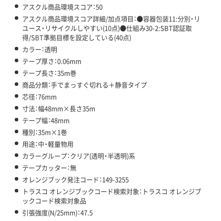
アスクル商品環境スコア：50
アスクル商品環境スコア詳細/加点項目：●容器包装11:分別・リ
ユース・リサイクルしやすい(10点)●仕組み30-2:SBT認証取
得/SBT準拠目標を設定している(40点)
カラー：透明
テープ厚さ：0.06mm
テープ長さ：35m巻
商品分類：手でまっすぐ切れる＋静音タイプ
芯径：76mm
寸法：幅48mm×長さ35m
テープ幅：48mm
種別：35m×1巻
用途：中・軽量物用
カラーグループ：クリア(透明・半透明)系
テープカッター：無
オレンジブック発注コード：149-3255
トラスコ オレンジブックコード検索対象：トラスコ オレンジブ
ックコード検索対象品
引張強度(N/25mm)：47.5