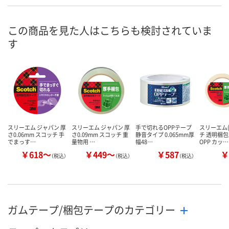
この商品を見た人はこちらも検討されていま
す
スリーエム ジャパン 厚
スリーエム ジャパン 厚
手で切れるOPPテープ
スリーエム(
さ0.06mm スコッチ 手
さ0.09mm スコッチ 重
静音タイプ 0.065mm厚
チ 透明梱
でまっす…
量物用 …
幅48…
OPP カッ…
￥618～
￥449～
￥587
￥
（税込）
（税込）
（税込）
ガムテープ/梱包テープのカテゴリー