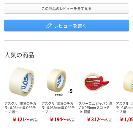
この商品のレビューを全て見る
レビューを書く
人気の商品
アスクル 「現場のチカ
アスクル 「現場のチカ
スリーエム ジャパン 厚
アスクル 
ラ」 0.05mm厚 OPPテ
ラ」 0.065mm厚 OPPテ
さ0.065mm スコッチ
ラ」 0.05m
ープ 幅…
ープ …
中・軽量…
ープ 幅…
￥121～
￥194～
￥312～
￥1,0
（税込）
（税込）
（税込）