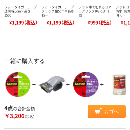
ジット タイガーテープ
ジット タイガーテープ
ジット 手で切れるコア
ジット 
透明 幅5cm×長さ
ブラック 幅5cm×長さ
ラグリップ KG-CUT 1
防水・防カ
150c…
15…
個
明 K…
¥1,199（税込）
¥1,199（税込）
¥999（税込）
¥1,
一緒に購入する
4点
の合計金額
カゴへ
￥3,206
（税込）