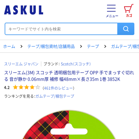
カゴ
メニュー
ホーム
テープ/梱包資材/店舗用品
テープ
ガムテープ/梱
スリーエム ジャパン
ブランド：
Scotch（スコッチ）
スリーエム(3M) スコッチ 透明梱包用テープ OPP 手でまっすぐ切れ
る 音が静か 0.06mm厚 補修 幅48mm×長さ35m 1巻 3852K
4.2
（
461
件のレビュー
）
ランキングを見る：
ガムテープ/梱包テープ