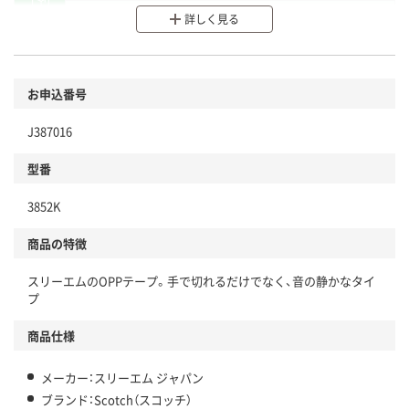
分別・リサイクルしやすい設計
詳しく見る
環境に配慮した材料を使用
商品
お申込番号
本体
省資源・省エネ・節水
J387016
分別・リサイクルしやすい設計
型番
独自の回収スキームがある
仕組
3852K
アスクルで資源循環している
商品の特徴
温室効果ガスなどの削減
スリーエムのOPPテープ。手で切れるだけでなく、音の静かなタイ
この商品の環境配慮ポイントです。下記商品詳細「
プ
アスクル商品環境スコア詳細／加点項目
」で確認できます。
商品仕様
メーカー：スリーエム ジャパン
ブランド：Scotch（スコッチ）