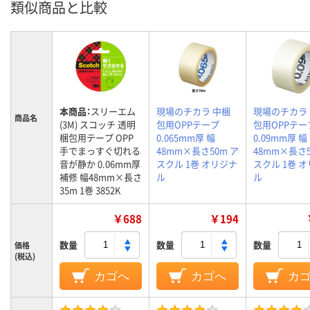
類似商品と比較
本商品：
スリーエム
現場のチカラ 中梱
現場のチカラ
商品名
(3M) スコッチ 透明
包用OPPテープ
包用OPPテー
梱包用テープ OPP
0.065mm厚 幅
0.09mm厚 幅
手でまっすぐ切れる
48mm×長さ50m ア
48mm×長さ5
音が静か 0.06mm厚
スクル 1巻 オリジナ
スクル 1巻 
補修 幅48mm×長さ
ル
ル
35m 1巻 3852K
￥688
￥194
数量
数量
数量
価格
(税込)
カゴへ
カゴへ
カ