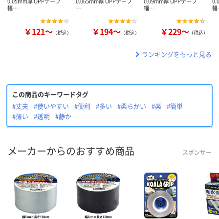
0.05mm厚 OPPテープ
0.065mm厚 OPPテープ
0.09mm厚 OPPテープ
0
幅…
…
幅…
幅
￥121～
￥194～
￥229～
（税込）
（税込）
（税込）
ランキングをもっと見る
この商品のキーワードタグ
#丈夫
#使いやすい
#便利
#多い
#柔らかい
#楽
#簡単
#薄い
#透明
#静か
メーカーからのおすすめ商品
スポンサー