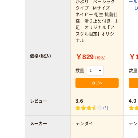
かぶり ベーシック
ール
タイプ Mサイズ
ー 1
ネイビー 衛生 抗菌仕
様 滑り止め付き 1
足 オリジナル 【ア
スクル限定】 オリジ
ナル
￥829
￥1
価格（税込）
（税込）
数量
数量
カゴへ
3.6
4.0
レビュー
(5)
メーカー
テンダイ
テン