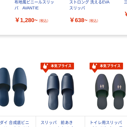
イ
布地風ビニールスリッ
ストロング 洗えるEVA
パ AVANTIE
スリッパ
￥1,280~
￥638~
（税込）
（税込）
本気プライス
本気プライス
ダイ 合成底ビニ
スリッパ 前あき
トイレ用スリッパ