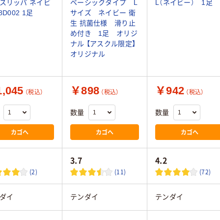
スリッパ ネイビ
ベーシックタイプ L
L（ネイビー） 1足
8D002 1足
サイズ ネイビー 衛
生 抗菌仕様 滑り止
め付き 1足 オリジ
ナル 【アスクル限定】
オリジナル
,045
￥898
￥942
（税込）
（税込）
（税込）
数量
数量
カゴへ
カゴへ
カゴへ
3.7
4.2
(2)
(11)
(72)
ダイ
テンダイ
テンダイ