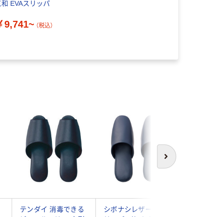
三和 EVAスリッパ
￥9,741~
（税込）
本気
次へ
テンダイ 消毒できる
シボナシレザー風ス
【スリッ