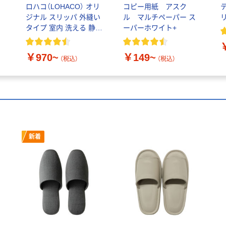
ち
ロハコ（LOHACO） オリ
コピー用紙 アスク
ジナル スリッパ 外縫い
ル マルチペーパー ス
タイプ 室内 洗える 静音
ーパーホワイト+
滑り止め付き
￥970~
￥149~
（税込）
（税込）
新着