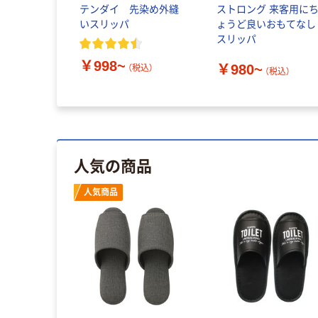
テンダイ 先染め外縫
ストロング 来客用に
いスリッパ
ょうど良いおもてなし
スリッパ
￥998~
￥980~
（税込）
（税込）
人気の商品
人気商品