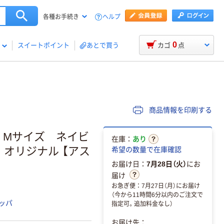
ヘルプ
各種お手続き
0
スイートポイント
あとで買う
カゴ
点
商品情報を印刷する
 Mサイズ ネイビ
在庫：
あり
 オリジナル 【アス
希望の数量で在庫確認
お届け日：
7月28日（火）
にお
届け
。
お急ぎ便：7月27日（月）にお届け
（今から11時間6分以内のご注文で
ッパ
指定可。追加料金なし）
お届け先：