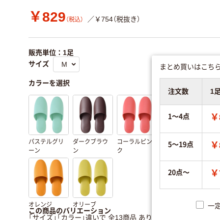
￥829
／￥754（税抜き）
（税込）
販売単位：1足
サイズ
まとめ買いはこちら
カラーを選択
注文数
1
1～4点
￥
パステルグリ
ダークブラウ
コーラルピン
ライトブルー
ベー
5～19点
￥
ーン
ン
ク
20点～
￥
オレンジ
オリーブ
一
この商品のバリエーション
「サイズ」「カラー」違いで 全13商品 あります。
すべてのバリ