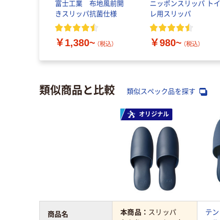
富士工業 布地風前開
ニッポンスリッパ ト
きスリッパ抗菌仕様
レ用スリッパ
￥1,380~
￥980~
（税込）
（税込）
類似商品と比較
類似スペック品を探す
オリジナル
本商品：
スリッパ
テン
商品名