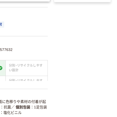
可
577632
分別・リサイクルしやす
い設計
分別・リサイクルしやす
い設計
て
温室効果ガスなどの削減
面に色移りや素材の付着が起
抗菌
／
個別包装
1足包装
詳細「
アスクル商品環境スコ
部：塩化ビニル