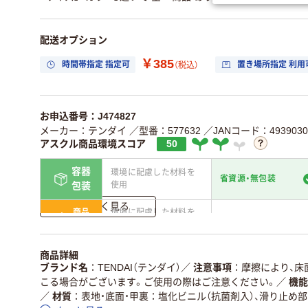
配送オプション
￥385
時間帯指定 指定可
置き場所指定 利用
（税込）
お申込番号：J474827
メーカー：テンダイ
／型番：577632
／JANコード：4939030
アスクル商品環境スコア
50
容器
環境に配慮した材料を
省資源・無包装
使用
包装
詳しく見る
商品
環境に配慮した材料を
省資源・省エネ・節水
本体
使用
独自の回収スキームが
アスクルで資源循環し
商品詳細
仕組
ある
いる
ブランド名
TENDAI（テンダイ）
／
注意事項
摩擦により、床
こる場合がございます。ご使用の際はご注意ください。
／
機能
この商品の環境配慮ポイントです。詳しくはページ下部の商品
／
材質
表地・底面・甲裏：塩化ビニル（抗菌剤入）、滑り止め
ア詳細／加点項目
」で確認できます。