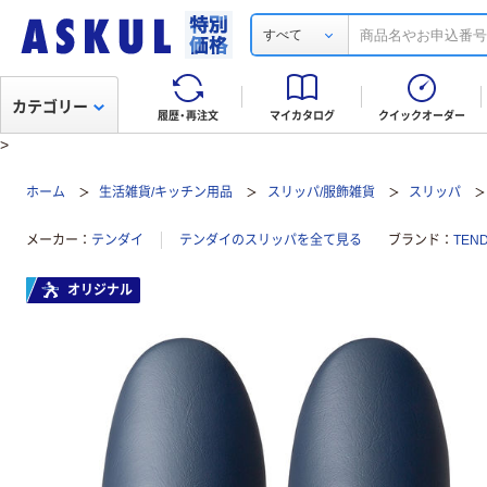
すべて
カテゴリー
履歴・再注文
マイカタログ
クイックオーダー
>
ホーム
生活雑貨/キッチン用品
スリッパ/服飾雑貨
スリッパ
メーカー
テンダイ
テンダイのスリッパを全て見る
ブランド
TEN
オリジナル