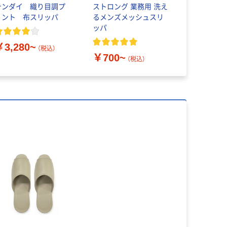
テンダイ 織り目調プ
ストロング 業務用 洗え
トイレット
リント 布スリッパ
るメンズメッシュスリ
ブル60ｍ 
ッパ
6ロール リ
芯あり F
￥3,280~
（税込）
￥700~
￥460~
（税込）