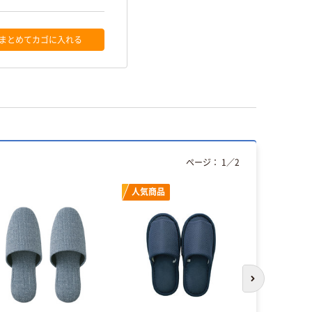
まとめてカゴに入れる
ページ：
1
／
2
人気商品
本気プ
次のスライド