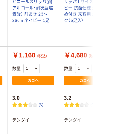
ビニールスリッパ(耐
リッパ Lサイズ ネイ
抗菌 レ
アルコール・耐次亜塩
ビー 抗菌仕様 滑り止
ルスリッ
素酸） 前あき 23～
め付き 来客用 1パッ
ネイビー 
26cm ネイビー 1足
ク（5足入）
足×4）
￥1,160
￥4,680
￥3,2
（税込）
（税込）
数量
数量
数量
カゴへ
カゴへ
3.0
3.2
3.3
(3)
(9)
テンダイ
テンダイ
テンダイ