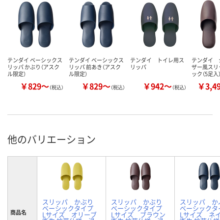
テンダイ ベーシックス
テンダイ ベーシックス
テンダイ トイレ用ス
テンダイ 
リッパ かぶり（アスク
リッパ 前あき（アスク
リッパ
ザー風スリ
ル限定）
ル限定）
ック（5足入
￥829～
￥829～
￥942～
￥3,4
（税込）
（税込）
（税込）
他のバリエーション
スリッパ かぶり
スリッパ かぶり
スリッパ 
ベーシックタイプ
ベーシックタイプ
ベーシック
商品名
Lサイズ オリーブ
Lサイズ ブラウン
Lサイズ ネ