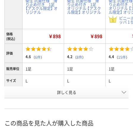
衛生 抗菌仕様 滑
衛生 抗菌仕様 滑
衛生 抗菌仕
り止め付き 1足
り止め付き 1足
り止め付き
【アスクル限定】 オ
オリジナル 【アスク
オリジナル 【
リジナル
ル限定】 オリジナル
ル限定】 オリ
ビニー
ッパ 1 
価格
￥898
￥898
(税込)
評価
4.6
4.2
4.4
（
6件
）
（
8件
）
（
15件
）
1足
1足
1足
販売単位
L
L
L
サイズ
詳しく見る
オリーブ
ダークブラウン
ネイビー
カラー
お申込番
5241802
5241590
J474828
号
あり
あり
あり
在庫
この商品を見た人が購入した商品
8月8日（土）
8月7日（金）
8月7日（金）
お届け日