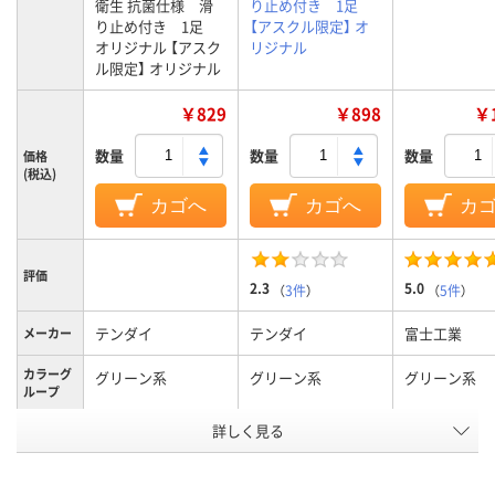
衛生 抗菌仕様 滑
り止め付き 1足
り止め付き 1足
【アスクル限定】 オ
オリジナル 【アスク
リジナル
ル限定】 オリジナル
￥829
￥898
￥1
数量
数量
数量
価格
(税込)
カゴへ
カゴへ
カ
評価
2.3
5.0
（
3件
）
（
5件
）
テンダイ
テンダイ
富士工業
メーカー
カラーグ
グリーン系
グリーン系
グリーン系
ループ
詳しく見る
抗菌
抗菌
機能
アスクル
商品環境