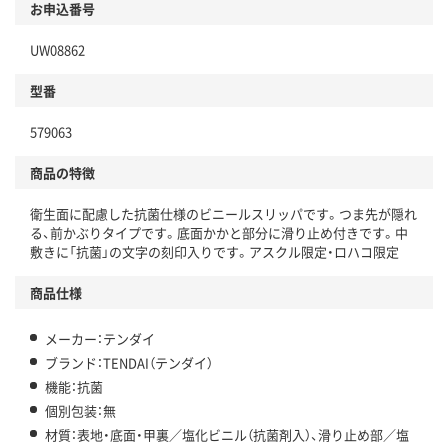
お申込番号
本体
省資源・省エネ・節水
UW08862
分別・リサイクルしやすい設計
型番
独自の回収スキームがある
仕組
579063
アスクルで資源循環している
商品の特徴
温室効果ガスなどの削減
衛生面に配慮した抗菌仕様のビニールスリッパです。つま先が隠れ
この商品の環境配慮ポイントです。下記商品詳細「
る、前かぶりタイプです。底面かかと部分に滑り止め付きです。中
アスクル商品環境スコア詳細／加点項目
」で確認できます。
敷きに「抗菌」の文字の刻印入りです。アスクル限定・ロハコ限定
商品仕様
メーカー：テンダイ
ブランド：TENDAI（テンダイ）
機能：抗菌
個別包装：無
材質：表地・底面・甲裏／塩化ビニル（抗菌剤入）、滑り止め部／塩