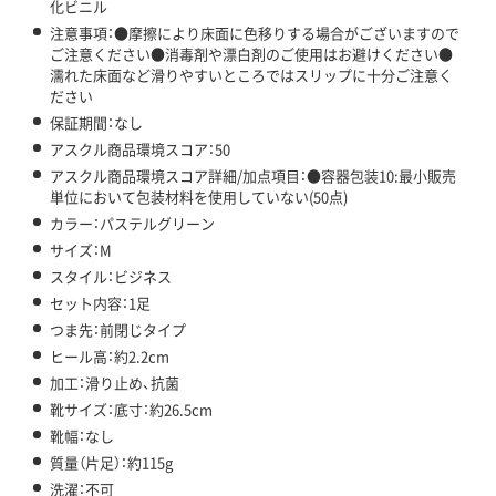
化ビニル
注意事項：●摩擦により床面に色移りする場合がございますので
ご注意ください●消毒剤や漂白剤のご使用はお避けください●
濡れた床面など滑りやすいところではスリップに十分ご注意く
ださい
保証期間：なし
アスクル商品環境スコア：50
アスクル商品環境スコア詳細/加点項目：●容器包装10:最小販売
単位において包装材料を使用していない(50点)
カラー：パステルグリーン
サイズ：M
スタイル：ビジネス
セット内容：1足
つま先：前閉じタイプ
ヒール高：約2.2cm
加工：滑り止め、抗菌
靴サイズ：底寸：約26.5cm
靴幅：なし
質量（片足）：約115g
洗濯：不可