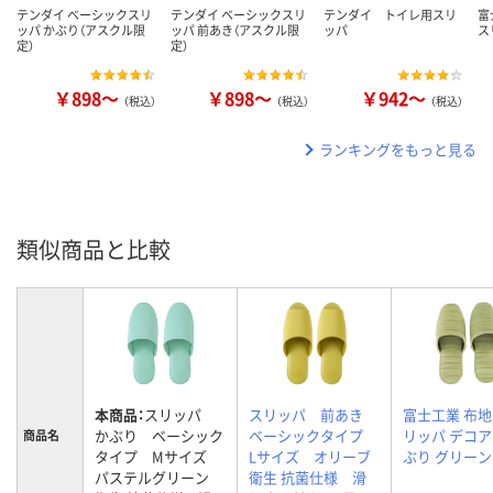
テンダイ ベーシックスリ
テンダイ ベーシックスリ
テンダイ トイレ用スリ
富
ッパ かぶり（アスクル限
ッパ 前あき（アスクル限
ッパ
ス
定）
定）
￥898～
￥898～
￥942～
（税込）
（税込）
（税込）
ランキングをもっと見る
類似商品と比較
本商品：
スリッパ
スリッパ 前あき
富士工業 布
かぶり ベーシック
ベーシックタイプ
リッパ デコア
商品名
タイプ Mサイズ
Lサイズ オリーブ
ぶり グリーン
パステルグリーン
衛生 抗菌仕様 滑