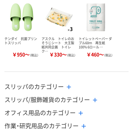
数量
数量
数量
カゴへ
カゴへ
カ
テンダイ 抗菌プリン
アスクル トイレのお
トイレットペーパー ダ
トスリッパ
そうじシート 大王製
ブル60ｍ 再生紙
紙共同企画 トイレ
100% 6ロール …
ク…
￥950～
￥330～
￥460～
（税込）
（税込）
（税込）
スリッパのカテゴリー
スリッパ/服飾雑貨のカテゴリー
オフィス用品のカテゴリー
作業・研究用品のカテゴリー