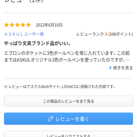
黒 赤 青
黒・赤・青
黒・赤・青
インク色
アスクル
商品環境
85
スコア
2022年6月10日
ＡＳＫＵＬユーザー様
レビューランク
A
(348ポイント)
やっぱり文具ブランド品がいい。
エプロンのポケットに3色ボールペンを常に入れています。この前
まではASKULオリジナル3色ボールペンを使っていたのですが、色
を切り替えるカチカチする所が壊れました。一色出したら出っ放
続きを見る
し。他の色が出せない。1年間は使ったし、何千回何万回とカチカチ
したのでそりゃあ壊れるかな、、と最初は思ったけど、でももう3年
は愛用してるJET STREAMの3色ボールペンは全く壊れない。やっ
※
レビューはアスクルWebサイト、LOHACOに投稿された内容です。
ぱり老舗文具メーカーのは品質が違います。で、この度PILOTのこ
ちらのボールペンを買ってみました。何と滑らかなカチカチ具合。
この商品のレビューを全て見る
書き心地もやっぱり違う。安いからと言ってASKULオリジナルを買
ったけど、結局1年で壊れてリフィルも無駄になりました。今後はや
レビューを書く
っぱり品質で選びます。
レビューをリクエストする