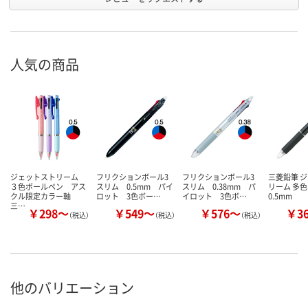
人気の商品
ジェットストリーム
フリクションボール3
フリクションボール3
三菱鉛筆 
３色ボールペン アス
スリム 0.5mm パイ
スリム 0.38mm パ
リーム 多
クル限定カラー軸
ロット 3色ボー…
イロット 3色ボ…
0.5mm
三…
￥298～
￥549～
￥576～
￥3
（税込）
（税込）
（税込）
他のバリエーション