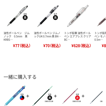
油性ボールペン ジム
油性ボールペン ジムノ
トンボ鉛筆 油性ボール
トンボ鉛
ノック 0.5mm 黒
ックUK 0.7mm 黒 BN…
ペン エアプレス クリア
ペン モ
KRBS…
BC…
0.5m…
¥77（税込）
¥70（税込）
¥628（税込）
¥
一緒に購入する