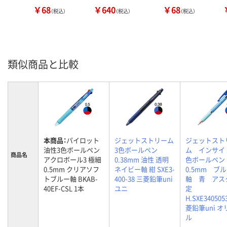
￥68
￥640
￥68
（税込）
（税込）
（税込）
類似商品と比較
本商品：
パイロット
ジェットストリーム
ジェットスト
油性3色ボールペン
3色ボールペン
ム インサイ
商品名
アクロボール3 極細
0.38mm 油性 透明
色ボールペ
0.5mm クリアソフ
ネイビー軸 紺 SXE3-
0.5mm ブ
トブルー軸 BKAB-
400-38 三菱鉛筆uni
軸 青 アス
40EF-CSL 1本
ユニ
定
H.SXE34050
菱鉛筆uni 
ル