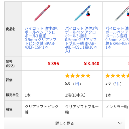
パイロット 油性3色
パイロット 油性3色
パイロット 油
商品名
ボールペン アクロ
ボールペン アクロ
ボールペン 
ボール3 極細
ボール3 極細
ボール3 極細
0.5mm クリアソフ
0.5mm クリアソフ
0.5mm ノン
トピンク軸 BKAB-
トブルー軸 BKAB-
軸 BKAB-40E
40EF-CSP 1本
40EF-CSL 1箱(10本
1本
入)
価格
￥396
￥3,440
(税込)
評価
5.0
5.0
（
1件
）
（
3件
）
1本
1箱（10本入）
1本
販売単位
クリアソフトピンク
クリアソフトブルー
ノンカラー軸
軸色
軸
軸
お申込番
詳しく見る
EA98678
J478182
9916440
号