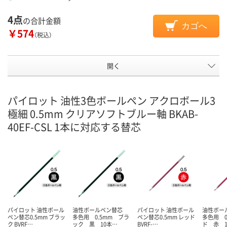
4点
の合計金額
カゴへ
￥574
（税込）
開く
パイロット 油性3色ボールペン アクロボール3
極細 0.5mm クリアソフトブルー軸 BKAB-
40EF-CSL 1本に対応する替芯
パイロット 油性ボール
油性ボールペン替芯
パイロット 油性ボール
油性ボー
ペン替芯0.5mm ブラッ
多色用 0.5mm ブラ
ペン替芯0.5mm レッド
多色用 0
ク BVRF…
ック 黒 10本…
BVRF-…
ド 赤 