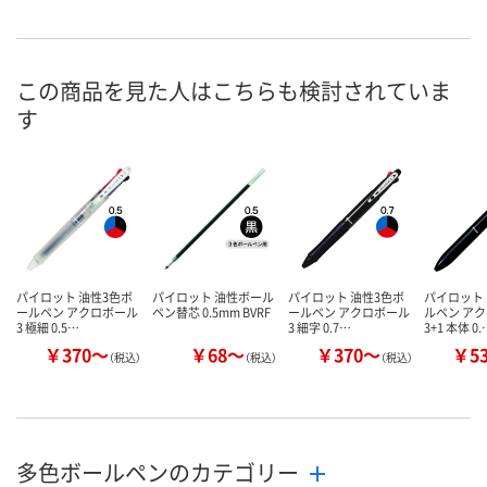
あり
1点
あり
在庫
8月11日（火）
8月11日（火）
8月11日（火）
お届け日
この商品を見た人はこちらも検討されていま
す
数量
数量
数量
カゴへ
カゴへ
カ
パイロット 油性3色ボ
パイロット 油性ボール
パイロット 油性3色ボ
パイロット
ールペン アクロボール
ペン替芯 0.5mm BVRF
ールペン アクロボール
ルペン ア
3 極細 0.5…
3 細字 0.7…
3+1 本体 0.
￥370～
￥68～
￥370～
￥5
（税込）
（税込）
（税込）
多色ボールペンのカテゴリー