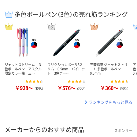
多色ボールペン（3色）の売れ筋ランキング
ジェットストリーム ３
フリクションボール3ス
三菱鉛筆 ジェットストリ
ア
色ボールペン アスクル
リム 0.5mm パイロッ
ーム 多色ボールペン
色
限定カラー軸 三…
ト 3色ボー…
0.5mm
0
￥928～
￥576～
￥360～
（税込）
（税込）
（税込）
ランキングをもっと見る
メーカーからのおすすめ商品
スポンサー