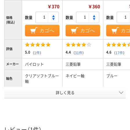
￥370
￥360
数量
数量
数量
価格
(税込)
カゴへ
カゴへ
カ
評価
5.0
4.4
4.6
（
1件
）
（
31件
）
（
17件
）
パイロット
三菱鉛筆
三菱鉛筆
メーカー
クリアソフトブルー
ネイビー軸
ブルー
軸色
軸
詳しく見る
3色
3色
3色
色数
アクロインク
ジェットストリーム
油性インク
インク種
類
インク
13.0mm
12.2mm
12mm
軸径
レビュー（1件）