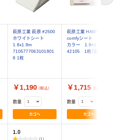
次へ
萩原工業 萩原 #2500
萩原工業 HABRIC
ジェイワ
シ
ホワイトシート
comfyシート くすみ
ンニング
1.8x1.8m
カラー 1.8×1.8ｍ
ート ロー
7105777063101801
42105 1枚（直送品）
100m 軽
8 1枚
RS-9100
）
1セット(
品）
￥1,190
￥1,715
￥5,2
（税込）
（税込）
数量
数量
数量
カゴへ
カゴへ
1.0
(1)