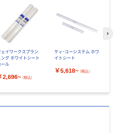
次のスライド
ジェイワークスプラン
ケィ・ユーシステム ホワ
アスクル 
ニング ホワイトシート
イトシート
白防炎シー
ロール
￥5,618~
￥1,650
（税込）
￥2,696~
（税込）