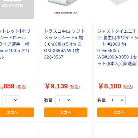
ウトレット】ホワ
トラスコ中山 ソフト
ジャストタイム二十
トシートロール
メッシュシートα 幅
四 養生用ホワイト
0タイプ薄手 幅
3.6mX長さ5.4m 白
ート #1000 約
mm×100m オリ
GM-3654A W 1枚
0.9m×50m
ル
328-9567
WS#1000-0950 1セ
ット(6本入)（直送品
,859
￥9,139
￥8,100
（税込）
（税込）
（税込）
数量
数量
カゴへ
カゴへ
カゴへ