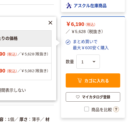
アスクル在庫商品
￥6,190
（税込）
／ ￥5,628 （税抜き）
ンを見る
たりの価格
まとめ買いで
最大￥600安く購入
90
／￥5,628（税抜き）
（税込）
数量
90
／￥5,082（税抜き）
（税込）
分別・リサイクルし
カゴに入れる
やすい設計
期間表示しない
分別・リサイクルしやす
マイカタログ登録
い設計
商品を比較
温室効果ガスなどの
削減
容
1個
／
厚さ
薄手
／
材
詳細「
アスクル商品環境スコ