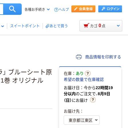
ヘルプ
各種お手続き
0
スイートポイント
あとで買う
カゴ
点
商品情報を印刷する
ラ」 ブルーシート原
在庫：
あり
10 1巻 オリジナル
希望の数量で在庫確認
お届け日：今から
22時間19
分以内
のご注文で、
8月9日
（日）
にお届け
お届け先：