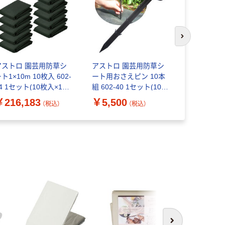
次のスライド
アストロ 園芸用防草シ
アストロ 園芸用防草シ
アストロ 
ト1×10m 10枚入 602-
ート用おさえピン 10本
ート50cm
4 1セット(10枚入×10)
組 602-40 1セット(10本
ル 602-95
（直送品）
組×10)（直送品）
×10)（直送
￥216,183
￥5,500
￥18,94
（税込）
（税込）