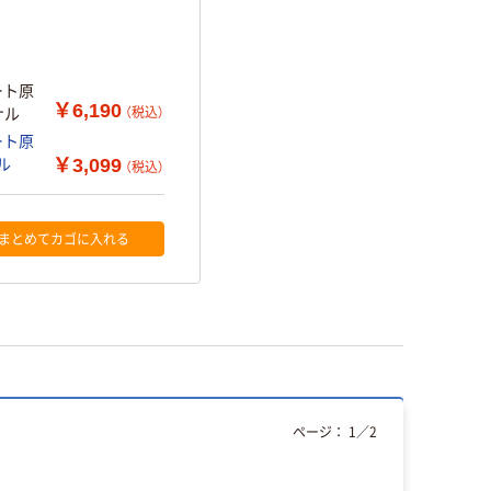
ート原
￥6,190
（税込）
ナル
ート原
￥3,099
ナル
（税込）
まとめてカゴに入れる
ページ：
1
／
2
オリジ