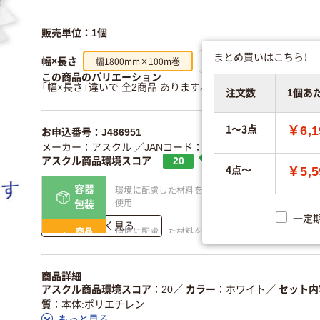
販売単位：1個
まとめ買いはこちら！
幅1800mm×100m巻
幅900mm×100m巻
幅×長さ
この商品のバリエーション
「幅×長さ」違いで 全2商品 あります。
すべてのバリエーショ
注文数
1個あ
1～3点
￥6,1
お申込番号：J486951
メーカー：アスクル
／JANコード：4535164086059
アスクル商品環境スコア
20
4点～
￥5,5
容器
環境に配慮した材料を
省資源・無包装
使用
包装
一定
詳しく見る
商品
環境に配慮した材料を
省資源・省エネ・節水
本体
使用
独自の回収スキームが
アスクルで資源循環し
商品詳細
仕組
ある
ている
アスクル商品環境スコア
20
／
カラー
ホワイト
／
セット内
質
本体:ポリエチレン
この商品の環境配慮ポイントです。詳しくはページ下部の商品
もっと見る