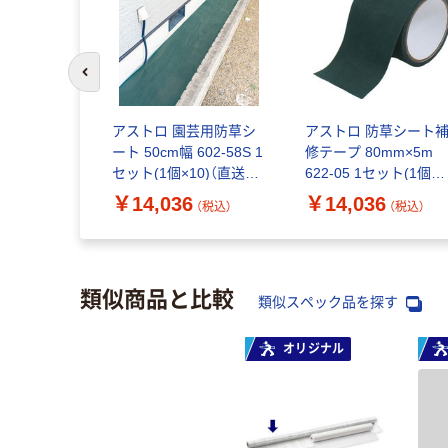
前のスライドへ
アストロ 園芸用防草シ
アストロ 防草シート
ート 50cm幅 602-58S 1
修テープ 80mm×5m
セット(1個×10)（直送
622-05 1セット(1個
品）
×10)（直送品）
￥14,036
￥14,036
（税込）
（税込）
類似商品と比較
類似スペック品を探す
オリジナル