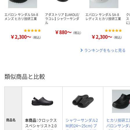
エバロン サンダル SA-8
アダストリア 【LAKOLE/
エバロン サンダル SA-8
ク
メンズ ヒカリ技研工業
ラコレ】 シャワーサンダ
レディス ヒカリ技研工業
ス
ル
に
￥880～
（税込）
￥2,300～
￥2,300～
（税込）
（税込）
ランキングをもっと見る
類似商品と比較
本商品：
クロックス
シャワーサンダル2
ヒカリ技研工
商品名
スペシャリスト2.0
M(約24～25cm) ブ
バロンサンダ