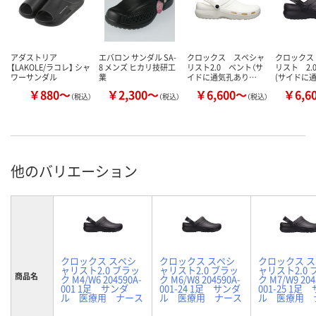
アダストリア
エバロン サンダル SA-
クロックス スペシャ
クロックス
【LAKOLE/ラコレ】 シャ
8 メンズ ヒカリ技研工
リスト2.0 ベント（サ
リスト 2.
ワーサンダル
業
イドに通気孔あり…
(サイドに
￥880～
￥2,300～
￥6,600～
￥6,6
（税込）
（税込）
（税込）
他のバリエーション
クロックス スペシ
クロックス スペシ
クロックス 
ャリスト2.0 ブラッ
ャリスト2.0 ブラッ
ャリスト2.0 
商品名
ク M4/W6 204590A-
ク M6/W8 204590A-
ク M7/W9 204
001 1足 サンダ
001-24 1足 サンダ
001-25 1足
ル 医療用 ナース
ル 医療用 ナース
ル 医療用 