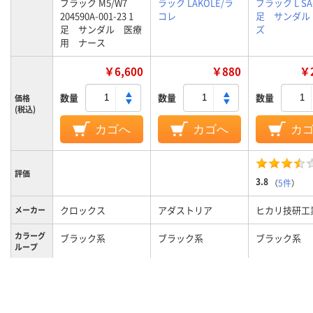
ブラック M5/W7
ラック LAKOLE/ラ
ブラック L SA-
204590A-001-23 1
コレ
足 サンダル
足 サンダル 医療
ズ
用 ナース
￥6,600
￥880
￥2
数量
数量
数量
価格
(税込)
カゴへ
カゴへ
カ
評価
3.8
（
5件
）
クロックス
アダストリア
ヒカリ技研工
メーカー
カラーグ
ブラック系
ブラック系
ブラック系
ループ