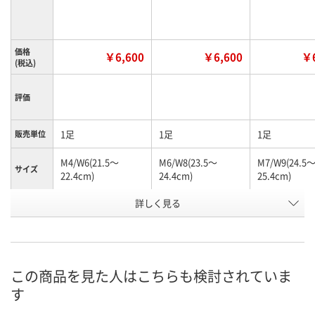
価格
￥6,600
￥6,600
￥6
(税込)
評価
1足
1足
1足
販売単位
M4/W6(21.5～
M6/W8(23.5～
M7/W9(24.5
サイズ
22.4cm)
24.4cm)
25.4cm)
お申込番
詳しく見る
J662415
J662417
J662418
号
9点
あり
あり
在庫
8月13日（木）
8月13日（木）
8月13日（木）
お届け日
この商品を見た人はこちらも検討されていま
す
数量
数量
数量