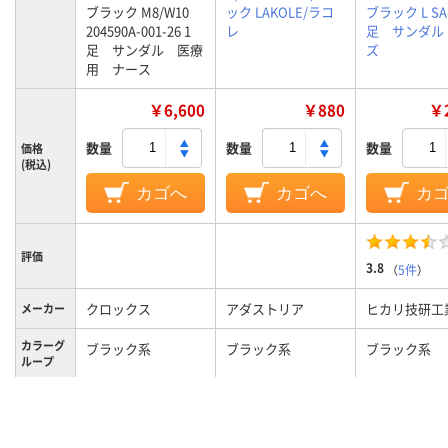
ブラック M8/W10
ック LAKOLE/ラコ
ブラック L SA-
204590A-001-26 1
レ
足 サンダル
足 サンダル 医療
ズ
用 ナース
￥6,600
￥880
￥2
数量
数量
数量
価格
(税込)
カゴへ
カゴへ
カ
評価
3.8
（
5件
）
クロックス
アダストリア
ヒカリ技研工
メーカー
カラーグ
ブラック系
ブラック系
ブラック系
ループ