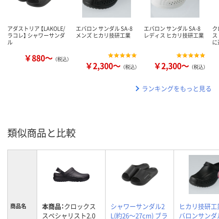
アダストリア 【LAKOLE/
エバロン サンダル SA-8
エバロン サンダル SA-8
ク
ラコレ】 シャワーサンダ
メンズ ヒカリ技研工業
レディス ヒカリ技研工業
ス
ル
に
￥880～
（税込）
￥2,300～
￥2,300～
（税込）
（税込）
ランキングをもっと見る
類似商品と比較
本商品：
クロックス
シャワーサンダル2
ヒカリ技研工
商品名
スペシャリスト2.0
L(約26～27cm) ブラ
バロンサンダ