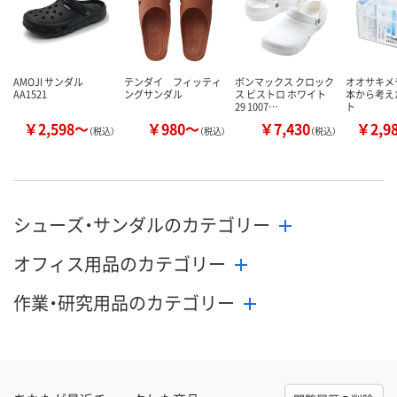
AMOJI サンダル
テンダイ フィッティ
ボンマックス クロック
オオサキメ
AA1521
ングサンダル
ス ビストロ ホワイト
本から考え
29 1007…
ト
￥2,598～
￥980～
￥7,430
￥2,9
（税込）
（税込）
（税込）
シューズ・サンダルのカテゴリー
オフィス用品のカテゴリー
作業・研究用品のカテゴリー