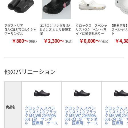
アダストリア
エバロン サンダル SA-
クロックス スペシャ
【旧モデル】
【LAKOLE/ラコレ】 シャ
8 メンズ ヒカリ技研工
リスト2.0 ベント（サ
スペシャリ
ワーサンダル
業
イドに通気孔あり…
ト
￥880～
￥2,300～
￥6,600～
￥4,3
（税込）
（税込）
（税込）
他のバリエーション
商品名
クロックス スペシ
クロックス スペシ
クロックス 
ャリスト2.0 ブラッ
ャリスト2.0 ブラッ
ャリスト2.0 
ク M4/W6 204590A-
ク M5/W7 204590A-
ク M6/W8 204
001 1足 サンダ
001-23 1足 サンダ
001-24 1足
ル 医療用 ナース
ル 医療用 ナース
ル 医療用 