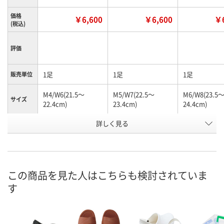
価格
￥6,600
￥6,600
￥6
(税込)
評価
1足
1足
1足
販売単位
M4/W6(21.5～
M5/W7(22.5～
M6/W8(23.5
サイズ
22.4cm)
23.4cm)
24.4cm)
お申込番
詳しく見る
J662415
J662416
J662417
号
あり
あり
あり
在庫
8月7日（金）
8月7日（金）
8月7日（金）
お届け日
この商品を見た人はこちらも検討されていま
す
数量
数量
数量
カゴへ
カゴへ
カ