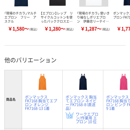
「現場のチカラ」マルチ
【エプロン】レップ リ
「現場のチカラ」 使いき
ボンマック
エプロン フリー ア
サイクルコットンを使
り袖なしポリエプロ
プロン FK71
スクル
ったバッククロスエ…
ン 伊藤忠リーテイ…
￥1,580～
￥1,280～
￥1,287～
￥1,7
（税込）
（税込）
（税込）
他のバリエーション
ボンマックス
ボンマックス 胸当
ボンマックス
商品名
FK7168 胸当てエプ
てエプロン ネイビ
FK7168 胸
ロン オレンジ
ー FK7168-8（直送
ロン ピンク FK
FK7168-13 1着
品）
9 1着
ワークエプロ
ン/作業用 エ
プロン 10 位