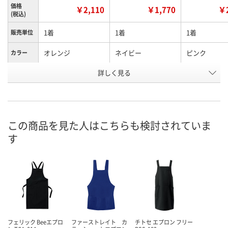
価格
￥2,110
￥1,770
￥2
(税込)
1着
1着
1着
販売単位
オレンジ
ネイビー
ピンク
カラー
お申込番
詳しく見る
J683038
J683045
J683046
号
3点
直送品
5点
在庫
8月9日（日）
8月24日（月）まで
8月9日（日）
お届け日
この商品を見た人はこちらも検討されていま
す
数量
数量
数量
カゴへ
カゴへ
カ
フェリック Beeエプロ
ファーストレイト カ
チトセ エプロン フリー