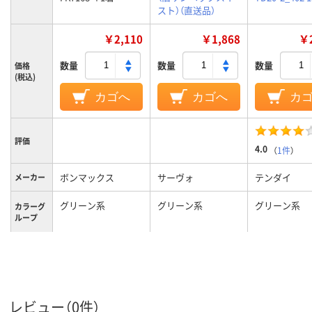
スト）（直送品）
￥2,110
￥1,868
￥2
数量
数量
数量
価格
(税込)
カゴへ
カゴへ
カ
評価
4.0
（
1件
）
ボンマックス
サーヴォ
テンダイ
メーカー
グリーン系
グリーン系
グリーン系
カラーグ
ループ
エプロン
ポリエステル
ポリエステル、綿
ポリエステル
生地
レビュー（0件）