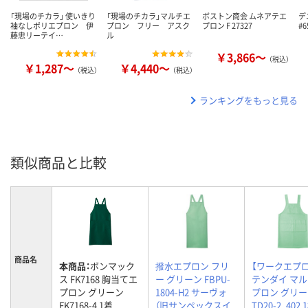
「現場のチカラ」 使いきり
「現場のチカラ」マルチエ
ボストン商会 ムネアテエ
デ
袖なしポリエプロン 伊
プロン フリー アスク
プロン F 27327
#
藤忠リーテイ…
ル
￥3,866～
（税込）
￥1,287～
￥4,440～
（税込）
（税込）
ランキングをもっと見る
類似商品と比較
商品名
本商品：
ボンマック
撥水エプロン フリ
【ワークエプロ
ス FK7168 胸当てエ
ー グリーン FBPU-
テンダイ マ
プロン グリーン
1804-H2 サーヴォ
プロン グリ
FK7168-4 1着
（旧サンペックスイ
TD20-2_402 