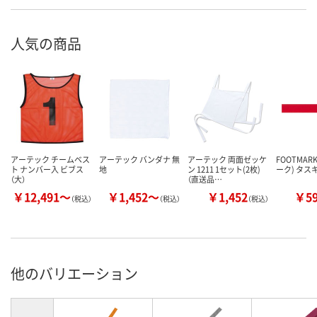
人気の商品
アーテック チームベス
アーテック バンダナ 無
アーテック 両面ゼッケ
FOOTMAR
ト ナンバー入 ビブス
地
ン 1211 1セット(2枚)
ーク) タスキ 
（大）
（直送品…
￥12,491～
￥1,452～
￥1,452
￥5
（税込）
（税込）
（税込）
他のバリエーション