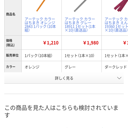
商品名
アーテック カラー
アーテック カラー
アーテック 
はちまき オレンジ
はちまき グレー
はちまき え
2843 1パック（10本
18911 1セット(1本
19360 1セッ
組）
×10)（直送品）
×10)（直送品）
価格
￥1,210
￥1,980
￥1
(税込)
1パック（10本組）
1セット（1本×10）
1セット（1本×
販売単位
オレンジ
グレー
ダークレッド
カラー
お申込番
詳しく見る
XH65116
AHN8489
WHU6274
号
4点
あり
あり
在庫
8月8日（土）
8月20日（木）
8月27日（木）
お届け日
この商品を見た人はこちらも検討されていま
す
数量
数量
数量