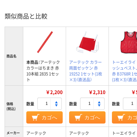
類似商品と比較
商品名
本商品：
アーテック
アーテック カラー
トーエイライ
カラーはちまき 赤
両面ゼッケン 赤
ッシュベストJ
10本組 2835 1セッ
19252 1セット(1枚
赤 B3768R 
ト
×3)（直送品）
(1枚×3)（直送
￥2,200
￥2,310
￥5
数量
数量
数量
価格
(税込)
カゴへ
カゴへ
カ
アーテック
アーテック
トーエイライ
メーカー