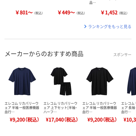
品…
￥801～
￥449～
￥1,452
（税込）
（税込）
（税込）
ランキングをもっと見る
メーカーからのおすすめ商品
スポンサー
エレコム リカバリーウ
エレコム リカバリーウ
エレコム リカバリーウ
エレコム
ェア 半袖 一般医療機器
ェア 上下セット[半袖・
ェア 半袖 一般医療機器
ェア 長袖
血行…
ハーフ…
血行…
血行…
¥9,200（税込）
¥17,040（税込）
¥9,200（税込）
¥10,