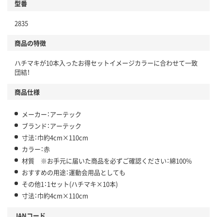
型番
2835
商品の特徴
ハチマキが10本入ったお得セットイメージカラーに合わせて一致
団結！
商品仕様
メーカー：アーテック
ブランド：アーテック
寸法：巾約4cm×110cm
カラー：赤
材質 ※お手元に届いた商品を必ずご確認ください：綿100%
おすすめの用途：運動会用品としても
その他1：1セット(ハチマキ×10本)
寸法：巾約4cm×110cm
JANコード