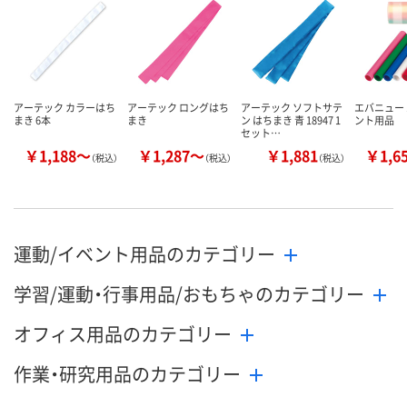
カゴへ
カゴへ
カ
アーテック カラーはち
アーテック ロングはち
アーテック ソフトサテ
エバニュー 
まき 6本
まき
ン はちまき 青 18947 1
ント用品
セット…
￥1,188～
￥1,287～
￥1,881
￥1,6
（税込）
（税込）
（税込）
運動/イベント用品のカテゴリー
学習/運動・行事用品/おもちゃのカテゴリー
オフィス用品のカテゴリー
作業・研究用品のカテゴリー