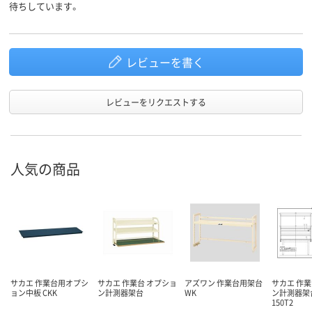
待ちしています。
レビューを書く
レビューをリクエストする
人気の商品
サカエ 作業台用オプシ
サカエ 作業台 オプショ
アズワン 作業台用架台
サカエ 作業
ョン中板 CKK
ン計測器架台
WK
ン計測器架台
150T2