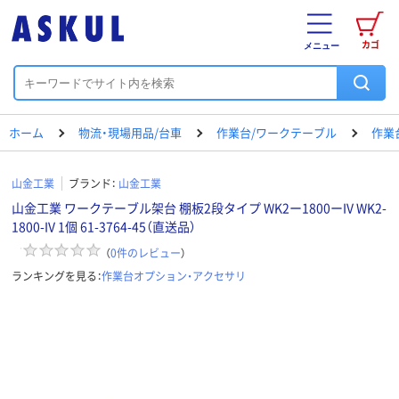
カゴ
メニュー
ホーム
物流・現場用品/台車
作業台/ワークテーブル
作業
山金工業
ブランド：
山金工業
山金工業 ワークテーブル架台 棚板2段タイプ WK2ー1800ーIV WK2-
1800-IV 1個 61-3764-45（直送品）
（
0
件のレビュー
）
ランキングを見る：
作業台オプション・アクセサリ