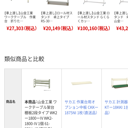
【車上渡し】山金工業
【車上渡し】ロール材ス
【車上渡し】山金工業 ロ
【車上渡
ワークテーブル 作業
タンド 卓上タイプ
ール材スタンド らくら
タンド R
台 折りた…
RS-30…
くカッ…
山金…
¥27,303（税込）
¥20,149（税込）
¥100,160（税込）
¥43,
類似商品と比較
本商品：
山金工業 ワ
サカエ 作業台用オ
サカエ 計測
商品名
ークテーブル架台
プション中板 CKKー
KTー18KKI 
棚板2段タイプ WK2
1875NI 1枚（直送品）
品）
ー1800ーIV WK2-
1800-IV 1個 61-