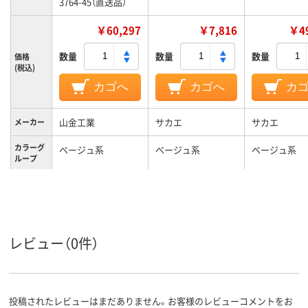
3764-45（直送品）
￥60,297
￥7,816
￥49
数量
数量
数量
価格
(税込)
カゴへ
カゴへ
カ
山金工業
サカエ
サカエ
メーカー
カラーグ
ベージュ系
ベージュ系
ベージュ系
ループ
28.5Kg
25kg
質量
レビュー（0件）
投稿されたレビューはまだありません。お客様のレビューコメントをお