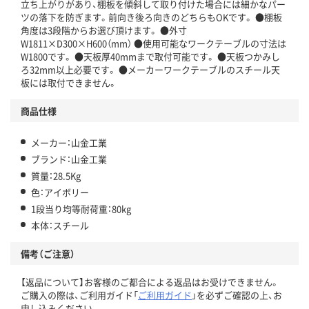
立ち上がりがあり、棚板を傾斜して取り付けた場合には細かなパー
ツの落下を防ぎます。前向き後ろ向きのどちらもOKです。 ●棚板
角度は3段階からお選び頂けます。 ●外寸
W1811×D300×H600（mm） ●使用可能なワークテーブルの寸法は
W1800です。 ●天板厚40mmまで取付可能です。 ●天板つかみし
ろ32mm以上必要です。 ●メーカーワークテーブルのスチール天
板には取付できません。
商品仕様
メーカー：山金工業
ブランド：山金工業
質量：28.5Kg
色：アイボリー
1段当り均等耐荷重：80kg
本体：スチール
備考（ご注意）
【返品について】お客様のご都合による返品はお受けできません。
ご購入の際は、ご利用ガイド「
ご利用ガイド
」を必ずご確認の上、お
申し込みください。