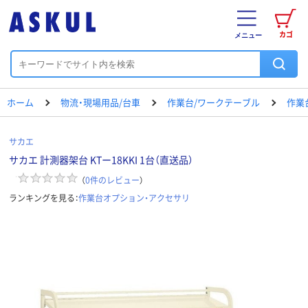
カゴ
メニュー
ホーム
物流・現場用品/台車
作業台/ワークテーブル
作業
サカエ
サカエ 計測器架台 KTー18KKI 1台（直送品）
（
0
件のレビュー
）
ランキングを見る：
作業台オプション・アクセサリ