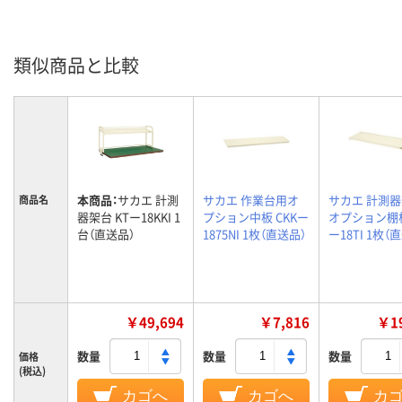
類似商品と比較
本商品：
サカエ 計測
サカエ 作業台用オ
サカエ 計測
商品名
器架台 KTー18KKI 1
プション中板 CKKー
オプション棚板
台（直送品）
1875NI 1枚（直送品）
ー18TI 1枚（
￥49,694
￥7,816
￥19
数量
数量
数量
価格
(税込)
カゴへ
カゴへ
カ