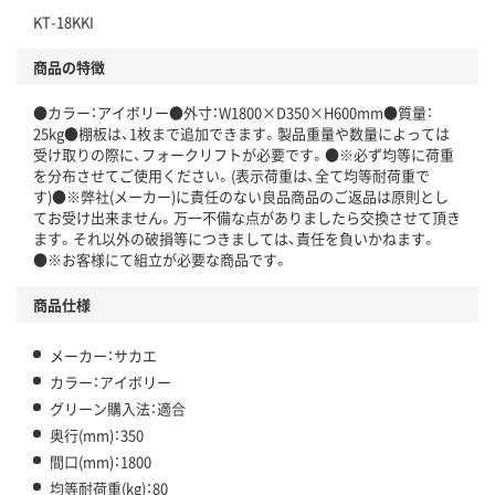
KT-18KKI
商品の特徴
●カラー：アイボリー●外寸：W1800×D350×H600mm●質量：
25kg●棚板は、1枚まで追加できます。製品重量や数量によっては
受け取りの際に、フォークリフトが必要です。●※必ず均等に荷重
を分布させてご使用ください。(表示荷重は、全て均等耐荷重で
す)●※弊社(メーカー)に責任のない良品商品のご返品は原則とし
てお受け出来ません。万一不備な点がありましたら交換させて頂き
ます。それ以外の破損等につきましては、責任を負いかねます。
●※お客様にて組立が必要な商品です。
商品仕様
メーカー：サカエ
カラー：アイボリー
グリーン購入法：適合
奥行(mm)：350
間口(mm)：1800
均等耐荷重(kg)：80