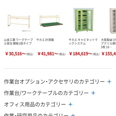
直送品
直送品
直送品
在庫
8月25日（火）まで
8月25日（火）まで
8月25日（火）
お届け日
数量
数量
数量
カゴへ
カゴへ
カ
山金工業 ワークテーブ
サカエ 計測器
サカエ キャビネットラ
大阪製罐 O
ル架台 棚板1段タイプ
ックシステム
アクリル扉付
5枚 18…
￥30,516～
￥41,981～
￥184,619～
￥155,
（税込）
（税込）
（税込）
作業台オプション・アクセサリのカテゴリー
作業台/ワークテーブルのカテゴリー
オフィス用品のカテゴリー
作業・研究用品のカテゴリー