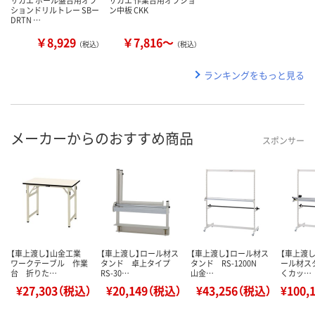
ションドリルトレー SBー
ン中板 CKK
DRTN …
￥8,929
￥7,816～
（税込）
（税込）
ランキングをもっと見る
メーカーからのおすすめ商品
スポンサー
【車上渡し】山金工業
【車上渡し】ロール材ス
【車上渡し】ロール材ス
【車上渡し
ワークテーブル 作業
タンド 卓上タイプ
タンド RS-1200N
ール材ス
台 折りた…
RS-30…
山金…
くカッ…
¥27,303（税込）
¥20,149（税込）
¥43,256（税込）
¥100,