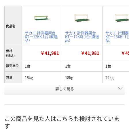
商品名
サカエ 計測器架台
サカエ 計測器架台
サカエ 計測
KTー12KK 1台（直送
KTー12KKI 1台（直送
KTー15KKI 
品）
品）
品）
価格
￥41,981
￥41,981
￥45
(税込)
1台
1台
1台
販売単位
18kg
18kg
22kg
質量
詳しく見る
W1200×D350×H60
W1200×D350×H60
W1500×D35
外寸
0mm
0mm
0mm
サカエグリーン
アイボリー
アイボリー
カラー
お申込番
この商品を見た人はこちらも検討されていま
K636261
K635830
K635832
号
す