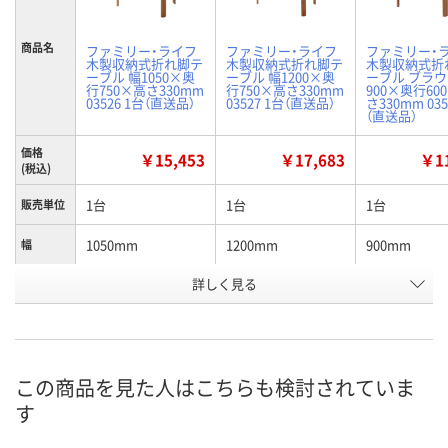
商品名
ファミリー・ライフ
ファミリー・ライフ
ファミリー・
木製収納式折れ脚テ
木製収納式折れ脚テ
木製収納式折
ーブル 幅1050×奥
ーブル 幅1200×奥
ーブル ブラウ
行750×高さ330mm
行750×高さ330mm
900×奥行60
03526 1台（直送品）
03527 1台（直送品）
さ330mm 035
（直送品）
価格
￥15,453
￥17,683
￥11
(税込)
1台
1台
1台
販売単位
1050mm
1200mm
900mm
幅
お申込番
詳しく見る
J904449
J904450
J904448
号
直送品
直送品
直送品
在庫
8月21日（金）まで
8月21日（金）まで
お届け日
この商品を見た人はこちらも検討されていま
す
数量
数量
メーカー都合