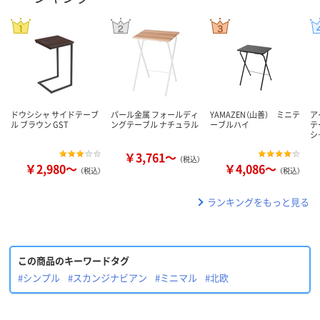
ドウシシャ サイドテーブ
パール金属 フォールディ
YAMAZEN（山善） ミニテ
ア
ル ブラウン GST
ングテーブル ナチュラル
ーブルハイ
テ
シ
￥3,761～
（税込）
￥2,980～
￥4,086～
（税込）
（税込）
ランキングをもっと見る
この商品のキーワードタグ
#シンプル
#スカンジナビアン
#ミニマル
#北欧