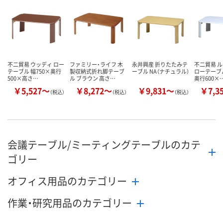
販売停止中で
カゴへ
カゴへ
不二貿易 ウッディ ロー
ファミリー・ライフ 木
永井興産 折りたたみテ
不二貿易 ル
テーブル 幅750×奥行
製収納式折れ脚テーブ
ーブル NA（ナチュラル）
ローテーブル
500×高さ…
ル ブラウン 高さ…
奥行600×
￥5,527～
￥8,272～
￥9,831～
￥7,3
（税込）
（税込）
（税込）
会議テーブル/ミーティングテーブルのカテ
ゴリー
オフィス用品のカテゴリー
作業・研究用品のカテゴリー