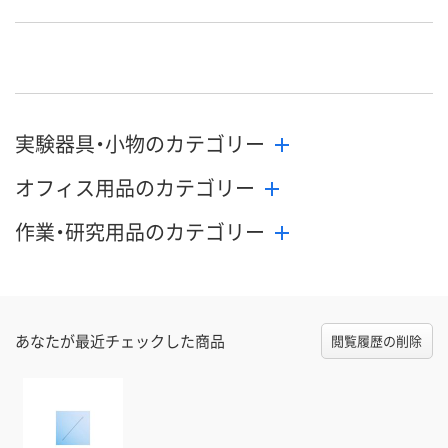
お申込番
J911758
J911763
J911761
号
直送品
わずか
直送品
在庫
8月26日（水）まで
8月21日（金）まで
9月2日（水）ま
お届け日
実験器具・小物のカテゴリー
数量
数量
数量
オフィス用品のカテゴリー
カゴへ
カゴへ
カ
作業・研究用品のカテゴリー
あなたが最近チェックした商品
閲覧履歴の削除