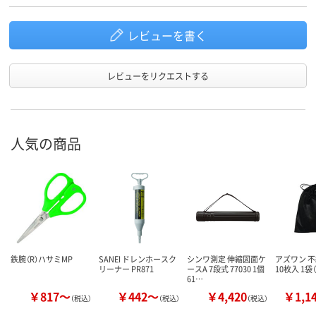
レビューを書く
レビューをリクエストする
人気の商品
鉄腕（R）ハサミMP
SANEI ドレンホースク
シンワ測定 伸縮図面ケ
アズワン 
リーナー PR871
ースA 7段式 77030 1個
10枚入 1袋（
61…
￥817～
￥442～
￥4,420
￥1,1
（税込）
（税込）
（税込）