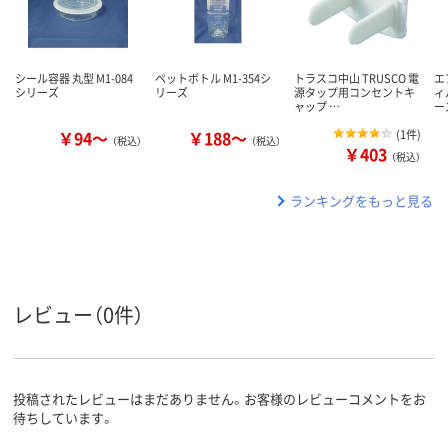
シール容器 丸型 M1-084
ペットボトル M1-354シ
トラスコ中山 TRUSCO 電
エ
シリーズ
リーズ
源タップ用コンセントキ
ィ
ャップ …
ー
￥94～
￥188～
(
1件
)
（税込）
（税込）
￥403
（税込）
ランキングをもっと見る
レビュー（0件）
投稿されたレビューはまだありません。お客様のレビューコメントをお
待ちしています。