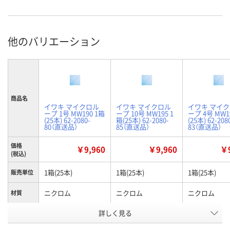
他のバリエーション
商品名
イワキ マイクロル
イワキ マイクロル
イワキ マイ
ープ 1号 MW190 1箱
ープ 10号 MW195 1
ープ 4号 MW1
(25本) 62-2080-
箱(25本) 62-2080-
(25本) 62-208
80（直送品）
85（直送品）
83（直送品）
価格
￥9,960
￥9,960
￥9
(税込)
1箱(25本)
1箱(25本)
1箱(25本)
販売単位
ニクロム
ニクロム
ニクロム
材質
詳しく見る
10uL
1uL
2.5uL
容量