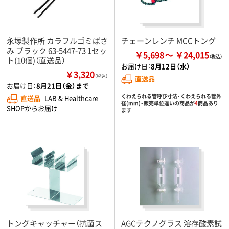
永塚製作所 カラフルゴミばさ
チェーンレンチ MCCトング
み ブラック 63-5447-73 1セッ
￥5,698
￥24,015
ト(10個)（直送品）
お届け日：
8月12日（水）
￥3,320
（税込）
直送品
お届け日：
8月21日（金）まで
くわえられる管呼び寸法・くわえられる管外
直送品
LAB & Healthcare
径(mm)・販売単位違いの商品が
4
商品あり
SHOPからお届け
ます
トングキャッチャー（抗菌ス
AGCテクノグラス 溶存酸素試