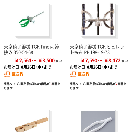
東京硝子器械 TGK Fine 両締
東京硝子器械 TGK ビュレッ
挟み 350-54-68
ト挟み PP 198-19-73
￥2,564
￥3,500
￥7,590
￥8,472
お届け日：
8月26日（水）まで
お届け日：
8月26日（水）まで
直送品
直送品
商品タイプ・販売単位違いの商品が
3
商品あ
商品タイプ・販売単位違いの商品が
2
商品あ
ります
ります