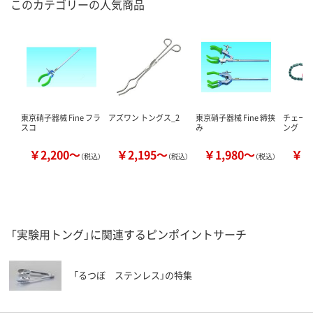
このカテゴリーの人気商品
東京硝子器械 Fine フラ
アズワン トングス_2
東京硝子器械 Fine 締挟
チェーン
スコ
み
ング
￥2,200～
￥2,195～
￥1,980～
￥5
（税込）
（税込）
（税込）
「実験用トング」に関連するピンポイントサーチ
「るつぼ ステンレス」の特集