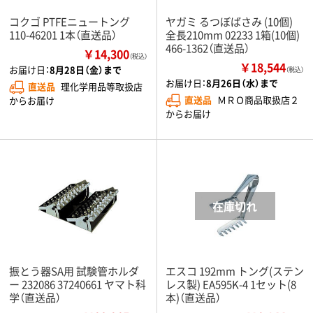
コクゴ PTFEニュートング
ヤガミ るつぼばさみ (10個)
110-46201 1本（直送品）
全長210mm 02233 1箱(10個)
466-1362（直送品）
￥14,300
（税込）
￥18,544
お届け日：
8月28日（金）まで
（税込）
お届け日：
8月26日（水）まで
直送品
理化学用品等取扱店
直送品
ＭＲＯ商品取扱店２
からお届け
からお届け
振とう器SA用 試験管ホルダ
エスコ 192mm トング(ステン
ー 232086 37240661 ヤマト科
レス製) EA595K-4 1セット(8
学（直送品）
本)（直送品）