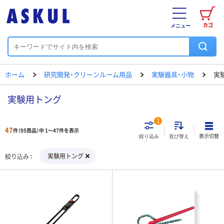
カゴ
メニュー
ホーム
研究開発・クリーンルーム用品
実験器具・小物
実
実験用トング
1
47
件（95商品）中 1～47件を表示
表示切替
絞り込み
並び替え
実験用トング
絞り込み