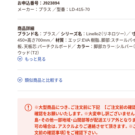
お申込番号：J923894
メーカー：プラス
／型番：LD-415-70
商品詳細
ブランド名
プラス
／
シリーズ名
Linello2（リネロツー）
／
450×高さ700mm
／
材質
エッジ:EVA 樹脂、脚部:スチール
板、天板芯:パーチクルボード
／
カラー
脚部カラー:シルバー（
ウッド（T2）
もっと見る
類似商品と比較する
※大型商品につき、ご注文前に下記 【ご注文前の確
確認をお願いいたします。※大変申し訳ございません
島・その他一部地域・山間部等が配送エリア外となり
可の場合は、アスクルよりご連絡させて頂きます。※
文前の確認事項】をご確認下さい。