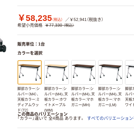
￥58,235
／￥52,941（税抜き）
（税込）
希望小売価格
￥77,330
（税込）
販売単位：1台
カラーを選択
脚部カラー:シ
脚部カラー:シ
脚部カラー:シ
脚部カラー:シ
脚部
ルバー（M4）、
ルバー(M4)、天
ルバー(M4)、天
ルバー(M4)、天
ルバー
天板カラー:ミ
板カラー:ホワ
板カラー:マホ
板カラー:マホ
天板
ディアムウッ
イトメープル
ガニー(MH)
ガニー(LM)
ワイト
ド（T2）
(WM)
この商品のバリエーション
「カラー」違いで 全4商品 あります。
すべてのバリエーション