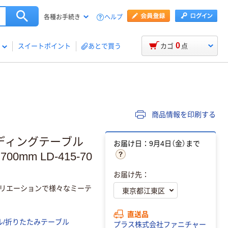
ヘルプ
各種お手続き
0
スイートポイント
あとで買う
カゴ
点
商品情報を印刷する
ルディングテーブル
お届け日：9月4日（金）まで
0mm LD-415-70
お届け先：
バリエーションで様々なミーテ
直送品
ル/折りたたみテーブル
プラス株式会社ファニチャー