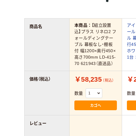
本商品：
【組立設置
アイ
商品名
込】プラス リネロ2 フ
ール
ォールディングテー
ル 
ブル 幕板なし・棚板
行4
付 幅1200×奥行450×
ホワ
高さ700mm LD-415-
1台
70 621943（直送品）
￥58,235
￥2
価格（税込）
（税込）
数量
数量
カゴへ
レビュー