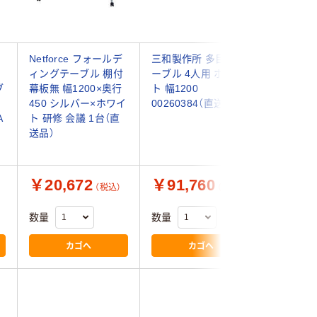
ー
Netforce フォールデ
三和製作所 多目的テ
【組立設
ィングテーブル 棚付
ーブル 4人用 ホワイ
リネロ2
ブ
幕板無 幅1200×奥行
ト 幅1200
ィングテ
450 シルバー×ホワイ
00260384（直送品）
無・棚板無
A
ト 研修 会議 1台（直
1200×4
送品）
LD-415T
送品）
￥20,672
￥91,760
￥58,
（税込）
（税込）
数量
数量
数量
カゴへ
カゴへ