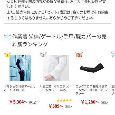
さらに詳細な商品情報が必要な場合は、メーカー等にお問い合
わせください。
また、販売単位における「セット」表記は、箱でのお届けをお約束
するものではありません。あらかじめご了承ください。
作業着 脚絆/ゲートル/手甲/腕カバーの売
れ筋ランキング
ヤマショウ 冷感アームカ
川西工業 ポリエチレン
ロックブロス 接触冷感ア
三
バー YCA-011BK
アームカバー #4750
ームカバー（XT-001BK）ブ
竹
ラッ…
ブ
￥5,304～
￥1,280～
（税込）
（税込）
￥589～
（税込）