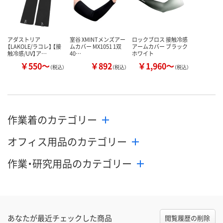
カゴへ
カゴへ
カ
アダストリア
室谷 XMINTメンズアー
ロックブロス 接触冷感
【LAKOLE/ラコレ】 【接
ムカバー MX1051 1双
アームカバー ブラック
触冷感/UV】ア…
40…
ホワイト
￥550～
￥892
￥1,960～
（税込）
（税込）
（税込）
作業着のカテゴリー
オフィス用品のカテゴリー
作業・研究用品のカテゴリー
あなたが最近チェックした商品
閲覧履歴の削除