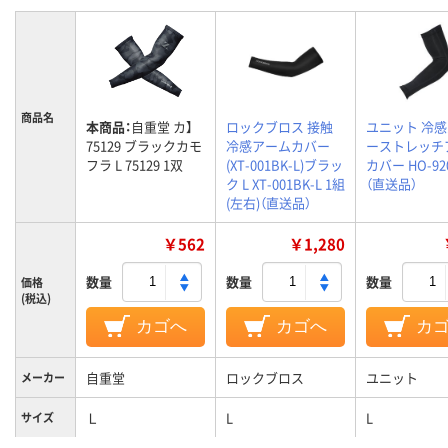
商品名
本商品：
自重堂 カ】
ロックブロス 接触
ユニット 冷
75129 ブラックカモ
冷感アームカバー
ーストレッチ
フラ L 75129 1双
(XT-001BK-L)ブラッ
カバー HO-92
ク L XT-001BK-L 1組
（直送品）
(左右)（直送品）
￥562
￥1,280
数量
数量
数量
価格
(税込)
カゴへ
カゴへ
カ
自重堂
ロックブロス
ユニット
メーカー
Ｌ
L
L
サイズ