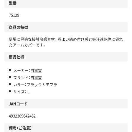
型番
75129
商品の特徴
夏場に最適な接触冷感素材。程よい締め付け感と吸汗速乾性に優れ
たアームカバーです。
商品仕様
メーカー：自重堂
ブランド：自重堂
カラー：ブラックカモフラ
サイズ：Ｌ
JANコード
4932309642482
備考（ご注意）