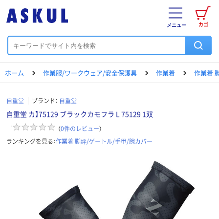
カゴ
メニュー
ホーム
作業服/ワークウェア/安全保護具
作業着
作業着 
自重堂
ブランド：
自重堂
自重堂 カ】75129 ブラックカモフラ L 75129 1双
（
0
件のレビュー
）
ランキングを見る：
作業着 脚絆/ゲートル/手甲/腕カバー