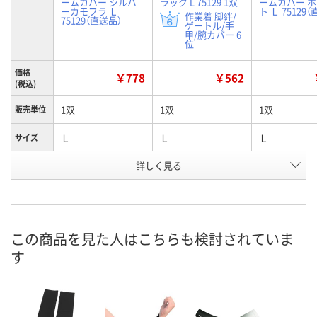
ームカバー シルバ
ラック L 75129 1双
ームカバー 
ーカモフラ Ｌ
ト Ｌ 75129
作業着 脚絆/
75129（直送品）
ゲートル/手
甲/腕カバー 6
位
価格
￥778
￥562
(税込)
1双
1双
1双
販売単位
Ｌ
Ｌ
Ｌ
サイズ
詳しく見る
シルバーカモフラ
ブラック
ホワイト
カラー
お申込番
J927270
J927267
J927264
号
直送品
あり
直送品
在庫
この商品を見た人はこちらも検討されていま
す
8月26日（水）まで
8月13日（木）
8月26日（水）
お届け日
数量
数量
数量