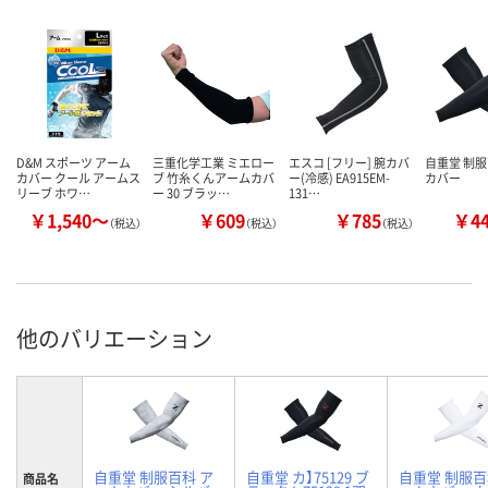
D&M スポーツ アーム
三重化学工業 ミエロー
エスコ [フリー] 腕カバ
自重堂 制服
カバー クール アームス
ブ 竹糸くんアームカバ
ー(冷感) EA915EM-
カバー
リーブ ホワ…
ー 30 ブラッ…
131…
￥1,540～
￥609
￥785
￥4
（税込）
（税込）
（税込）
他のバリエーション
自重堂 制服百科 ア
自重堂 カ】75129 ブ
自重堂 制服百
商品名