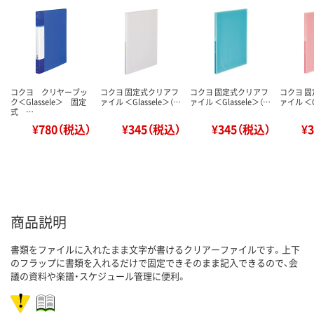
コクヨ クリヤーブッ
コクヨ 固定式クリアフ
コクヨ 固定式クリアフ
コクヨ 
ク＜Glassele＞ 固定
ァイル ＜Glassele＞（…
ァイル ＜Glassele＞（…
ァイル ＜G
式 …
¥780（税込）
¥345（税込）
¥345（税込）
¥
商品説明
書類をファイルに入れたまま文字が書けるクリアーファイルです。上下
のフラップに書類を入れるだけで固定できそのまま記入できるので、会
議の資料や楽譜・スケジュール管理に便利。