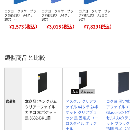
コクヨ クリヤーブッ
コクヨ クリヤーブッ
コクヨ クリヤーブッ
ク（替紙式） A4タテ
ク（替紙式） A4タテ
ク（替紙式） A3ヨコ
30穴 …
30穴 …
30穴 …
¥2,573（税込）
¥3,015（税込）
¥7,829（税込）
類似商品と比較
本商品：
キングジム
アスクル クリアフ
コクヨ 固定
商品名
クリアーファイル
ァイル A4タテ 24ポ
アファイル ＜
カキコ 20ポケット
ケット クリアブラ
Glassele＞
黒 8632-BK 1冊
ック 黒 固定式 ユー
セル） A4タテ
ロスタイル オリジ
ット ブラック
ナル
透明 ラ-GL20