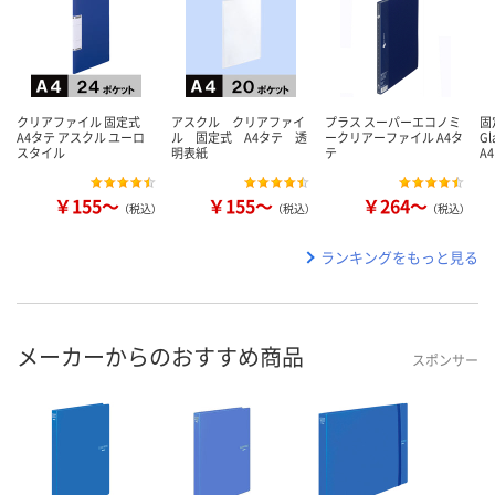
クリアファイル 固定式
アスクル クリアファイ
プラス スーパーエコノミ
固
A4タテ アスクル ユーロ
ル 固定式 A4タテ 透
ークリアーファイル A4タ
G
スタイル
明表紙
テ
A
￥155～
￥155～
￥264～
（税込）
（税込）
（税込）
ランキングをもっと見る
メーカーからのおすすめ商品
スポンサー