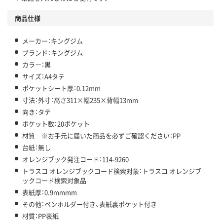
商品仕様
メーカー：キングジム
ブランド：キングジム
カラー：黒
サイズ：A4タテ
ポケットシート厚：0.12mm
寸法：外寸：高さ311×幅235×背幅13mm
向き：タテ
ポケット数：20ポケット
材質 ※お手元に届いた商品を必ずご確認ください：PP
台紙：無し
オレンジブック発注コード：114-9260
トラスコ オレンジブックコード検索対象：トラスコ オレンジブ
ックコード検索対象品
表紙厚：0.9mmmm
その他：ペンホルダー付き、表紙裏ポケット付き
材質：PP表紙