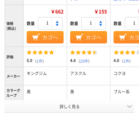
￥662
￥155
数量
数量
数量
価格
(税込)
カゴへ
カゴへ
カ
評価
5.0
4.6
4.0
（
1件
）
（
29件
）
（
1件
）
キングジム
アスクル
コクヨ
メーカー
カラーグ
黒
黒
ブルー系
ループ
詳しく見る
20、20ポケット
24
20ポケット、
ポケット
ット、20ポケ
数
15ポケット
A4タテ
A4タテ
A4タテ
サイズ