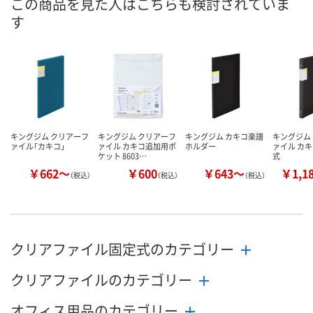
この商品を見た人はこちらも検討されていま
す
5点
あり
あり
在庫
8月13日（木）
8月13日（木）
8月13日（木）
お届け日
数量
数量
数量
キングジム クリアーフ
キングジム クリアーフ
キングジム カキコ楽譜
キングジム
カゴへ
カゴへ
カ
ァイル「カキコ」
ァイル カキコ追加用ポ
ホルダー
ァイル カキ
ケット 8603…
式
￥662～
￥600
￥643～
￥1,1
（税込）
（税込）
（税込）
クリアファイル固定式のカテゴリー
クリアファイルのカテゴリー
オフィス用品のカテゴリー