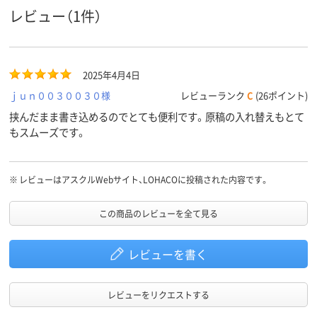
タテ
タテ
タテ
向き
レビュー（1件）
台紙の有
無し
無し
有り
無
アスクル
2025年4月4日
商品環境
65
スコア
ｊｕｎ００３００３０様
レビューランク
C
(26ポイント)
挟んだまま書き込めるのでとても便利です。原稿の入れ替えもとて
もスムーズです。
※
レビューはアスクルWebサイト、LOHACOに投稿された内容です。
この商品のレビューを全て見る
レビューを書く
レビューをリクエストする