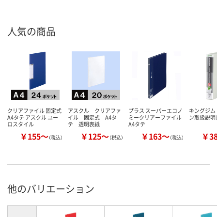
人気の商品
クリアファイル 固定式
アスクル クリアファ
プラス スーパーエコノ
キングジム
A4タテ アスクル ユー
イル 固定式 A4タ
ミークリアーファイル
ン取扱説明
ロスタイル
テ 透明表紙
A4タテ
￥155～
￥125～
￥163～
￥3
（税込）
（税込）
（税込）
他のバリエーション