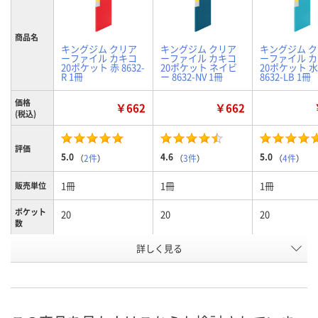
商品名
キングジム クリア
キングジム クリア
キングジム 
ーファイル カキコ
ーファイル カキコ
ーファイル 
20ポケット 赤 8632-
20ポケット ネイビ
20ポケット 
R 1冊
ー 8632-NV 1冊
8632-LB 1冊
価格
￥662
￥662
(税込)
評価
5.0
4.6
5.0
（
2件
）
（
3件
）
（
4件
）
1冊
1冊
1冊
販売単位
ポケット
20
20
20
数
詳しく見る
A4タテ
A4タテ
A4タテ
サイズ
赤
ネイビー
水色
カラー
お申込番
J975840
J975844
J975841
号