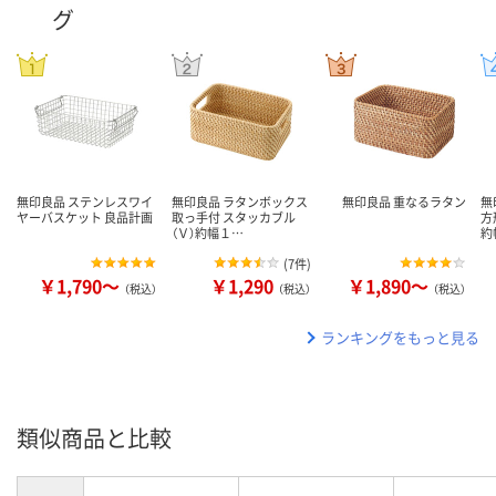
グ
無印良品 ステンレスワイ
無印良品 ラタンボックス
無印良品 重なるラタン
無
ヤーバスケット 良品計画
取っ手付 スタッカブル
方
（Ｖ）約幅１…
約
(
7件
)
￥1,790～
￥1,290
￥1,890～
（税込）
（税込）
（税込）
ランキングをもっと見る
類似商品と比較