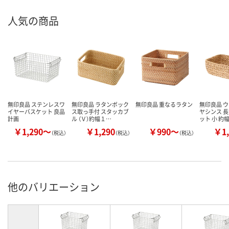
人気の商品
無印良品 ステンレスワ
無印良品 ラタンボック
無印良品 重なるラタン
無印良品 
イヤーバスケット 良品
ス取っ手付 スタッカブ
ヤシンス 長
計画
ル （Ｖ）約幅１…
ット 小 約
￥1,290～
￥1,290
￥990～
￥1,
（税込）
（税込）
（税込）
他のバリエーション