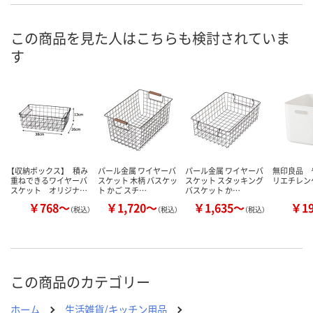
あり
5点
あり
在庫
8月11日（火）
8月11日（火）
8月11日（火）
お届け日
この商品を見た人はこちらも検討されていま
す
数量
数量
数量
カゴへ
カゴへ
カ
【収納ボックス】 積み
パール金属 ワイヤーバ
パール金属 ワイヤーバ
無印良品 
重ねできるワイヤーバ
スケット 木柄 バスケッ
スケット スタッキング
リエチレン
スケット オリジナ…
ト かご スチ…
バスケット か…
￥768～
￥1,720～
￥1,635～
￥1
（税込）
（税込）
（税込）
この商品のカテゴリー
ホーム
生活雑貨/キッチン用品