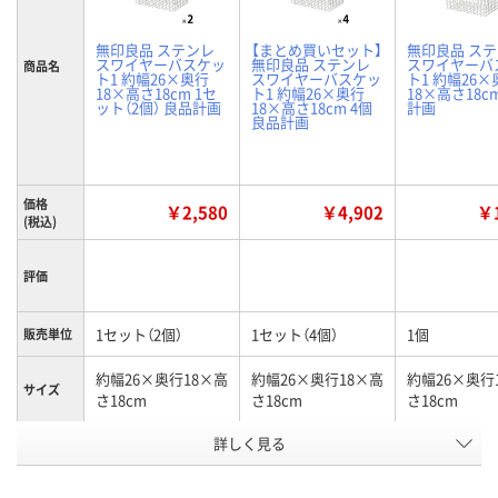
無印良品 ステンレ
【まとめ買いセット】
無印良品 ス
スワイヤーバスケッ
無印良品 ステンレ
スワイヤーバ
商品名
ト1 約幅26×奥行
スワイヤーバスケッ
ト1 約幅26×
18×高さ18cm 1セ
ト1 約幅26×奥行
18×高さ18c
ット（2個） 良品計画
18×高さ18cm 4個
計画
良品計画
価格
￥2,580
￥4,902
￥1
(税込)
評価
1セット（2個）
1セット（4個）
1個
販売単位
約幅26×奥行18×高
約幅26×奥行18×高
約幅26×奥行
サイズ
さ18cm
さ18cm
さ18cm
お申込番
詳しく見る
NJ06193
PJ58671
PJ58546
号