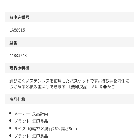
お申込番号
JA58915
型番
44831748
商品の特徴
錆びにくいステンレスを使用したバスケットです。持ち手を内側に
おさめると積み重ねもできます。【無印良品 MUJI】●かご
商品仕様
メーカー：良品計画
ブランド：無印良品
サイズ：約幅37×奥行26×高さ8cm
ブランド：無印良品