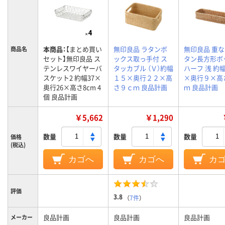
本商品：
【まとめ買い
無印良品 ラタンボ
無印良品 重
商品名
セット】無印良品 ス
ックス取っ手付 ス
タン長方形ボ
テンレスワイヤーバ
タッカブル （Ｖ）約幅
ハーフ 浅 約
スケット2 約幅37×
１５×奥行２２×高
×奥行９×高
奥行26×高さ8cm 4
さ９ｃｍ 良品計画
ｍ 良品計画
個 良品計画
￥5,662
￥1,290
数量
数量
数量
価格
(税込)
カゴへ
カゴへ
カ
評価
3.8
（
7件
）
良品計画
良品計画
良品計画
メーカー