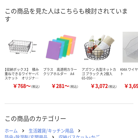
8月13日（木）
8月13日（木）
8月13日（木）
お届け日
この商品を見た人はこちらも検討されていま
す
数量
数量
数量
カゴへ
カゴへ
カ
【収納ボックス】 積み
プラス 高透明カラー
アズワン 丸型ネットカ
KMA ワイ
重ねできるワイヤーバ
クリアホルダー A4
ゴ ブラック 大 2個入
ト
スケット オリジナ…
65-050…
￥768～
￥281～
￥3,072
￥3,6
（税込）
（税込）
（税込）
この商品のカテゴリー
ホーム
生活雑貨/キッチン用品
防虫・除湿剤/玄関用品
収納バスケット・かご