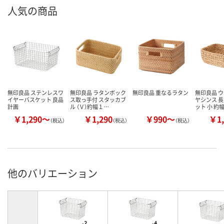
人気の商品
無印良品 ステンレスワ
無印良品 ラタンボック
無印良品 重なるラタン
無印良品 
イヤーバスケット 良品
ス取っ手付 スタッカブ
ヤシンス 長
計画
ル （Ｖ）約幅１…
ット 小 約
￥1,290～
￥1,290
￥990～
￥1,
（税込）
（税込）
（税込）
他のバリエーション