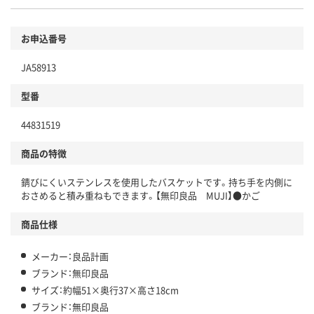
お申込番号
JA58913
型番
44831519
商品の特徴
錆びにくいステンレスを使用したバスケットです。持ち手を内側に
おさめると積み重ねもできます。【無印良品 MUJI】●かご
商品仕様
メーカー：良品計画
ブランド：無印良品
サイズ：約幅51×奥行37×高さ18cm
ブランド：無印良品