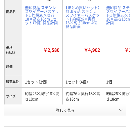
無印良品 ステンレ
【まとめ買いセット】
無印良品 ス
スワイヤーバスケッ
無印良品 ステンレ
スワイヤーバ
商品名
ト1 約幅26×奥行
スワイヤーバスケッ
ト1 約幅26×
18×高さ18cm 1セ
ト1 約幅26×奥行
18×高さ18c
ット（2個） 良品計画
18×高さ18cm 4個
計画
良品計画
価格
￥2,580
￥4,902
￥1
(税込)
評価
1セット（2個）
1セット（4個）
1個
販売単位
約幅26×奥行18×高
約幅26×奥行18×高
約幅26×奥行
サイズ
さ18cm
さ18cm
さ18cm
お申込番
詳しく見る
NJ06193
PJ58671
PJ58546
号
9点
4点
あり
在庫