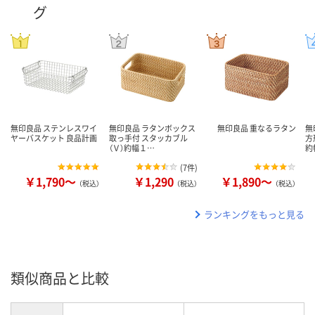
グ
無印良品 ステンレスワイ
無印良品 ラタンボックス
無印良品 重なるラタン
無
ヤーバスケット 良品計画
取っ手付 スタッカブル
方
（Ｖ）約幅１…
約
(
7件
)
￥1,790～
￥1,290
￥1,890～
（税込）
（税込）
（税込）
ランキングをもっと見る
類似商品と比較