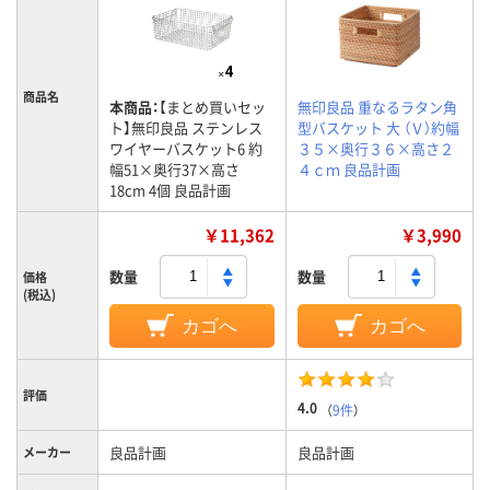
商品名
本商品：
【まとめ買いセッ
無印良品 重なるラタン角
ト】無印良品 ステンレス
型バスケット 大 （Ｖ）約幅
ワイヤーバスケット6 約
３５×奥行３６×高さ２
幅51×奥行37×高さ
４ｃｍ 良品計画
18cm 4個 良品計画
￥11,362
￥3,990
数量
数量
価格
(税込)
カゴへ
カゴへ
評価
4.0
（
9件
）
良品計画
良品計画
メーカー