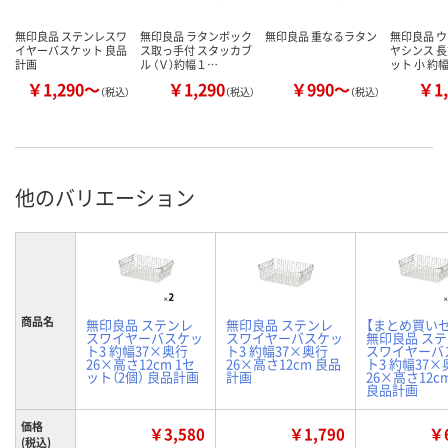
無印良品 ステンレスワ
無印良品 ラタンボック
無印良品 重なるラタン
無印良品 
イヤーバスケット 良品
ス取っ手付 スタッカブ
ヤシンス 長
計画
ル （Ｖ）約幅１…
ット 小 約
￥1,290～
￥1,290
￥990～
￥1,
（税込）
（税込）
（税込）
他のバリエーション
商品名
無印良品 ステンレ
無印良品 ステンレ
【まとめ買い
スワイヤーバスケッ
スワイヤーバスケッ
無印良品 ス
ト3 約幅37×奥行
ト3 約幅37×奥行
スワイヤーバ
26×高さ12cm 1セ
26×高さ12cm 良品
ト3 約幅37×
ット（2個） 良品計画
計画
26×高さ12cm
良品計画
価格
￥3,580
￥1,790
￥6
(税込)