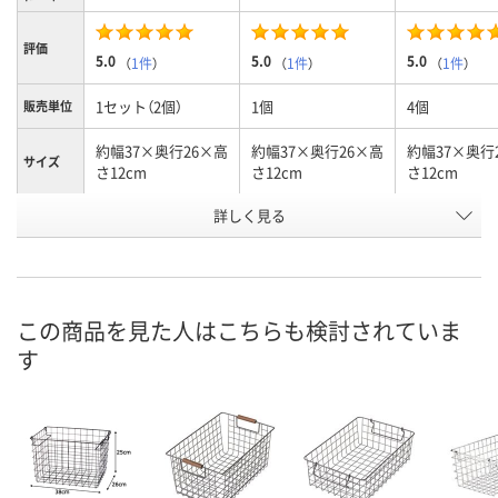
評価
5.0
5.0
5.0
（
1件
）
（
1件
）
（
1件
）
1セット（2個）
1個
4個
販売単位
約幅37×奥行26×高
約幅37×奥行26×高
約幅37×奥行
サイズ
さ12cm
さ12cm
さ12cm
お申込番
詳しく見る
NJ06206
WR52430
JA58910
号
1点
3点
入荷待ち
在庫
ご注文後、お
この商品を見た人はこちらも検討されていま
8月9日（日）
8月9日（日）
ついてご連絡
お届け日
す
ます
数量
数量
数量
カゴへ
カゴへ
カ