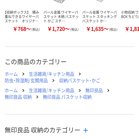
【収納ボックス】 積み
パール金属 ワイヤーバ
パール金属 ワイヤーバ
小物収納 
重ねできるワイヤーバ
スケット 木柄 バスケッ
スケット スタッキング
BOX ちど
スケット オリジナ…
ト かご スチ…
バスケット か…
￥768～
￥1,720～
￥1,635～
￥1,8
（税込）
（税込）
（税込）
この商品のカテゴリー
ホーム
生活雑貨/キッチン用品
防虫・除湿剤/玄関用品
収納バスケット・かご
ホーム
生活雑貨/キッチン用品
無印良品
無印良品 収納
無印良品 バスケット収納
無印良品 収納のカテゴリー