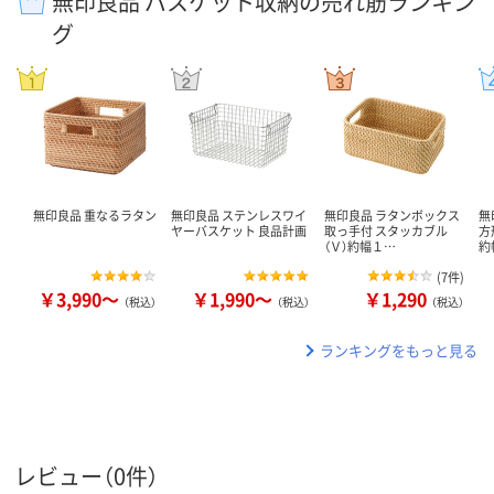
無印良品 バスケット収納の売れ筋ランキン
グ
無印良品 重なるラタン
無印良品 ステンレスワイ
無印良品 ラタンボックス
無
ヤーバスケット 良品計画
取っ手付 スタッカブル
方
（Ｖ）約幅１…
約
(
7件
)
￥3,990～
￥1,990～
￥1,290
（税込）
（税込）
（税込）
ランキングをもっと見る
レビュー（0件）