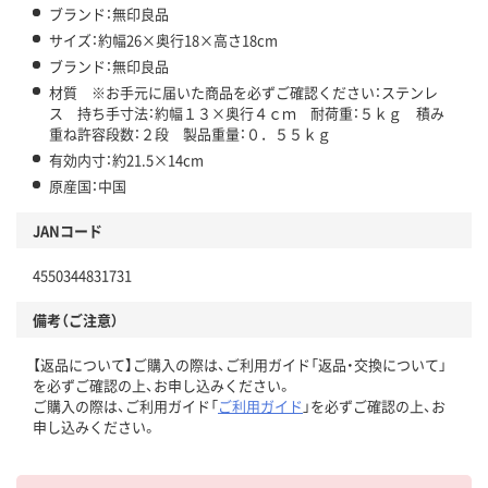
ブランド：無印良品
サイズ：約幅26×奥行18×高さ18cm
ブランド：無印良品
材質 ※お手元に届いた商品を必ずご確認ください：ステンレ
ス 持ち手寸法：約幅１３×奥行４ｃｍ 耐荷重：５ｋｇ 積み
重ね許容段数：２段 製品重量：０．５５ｋｇ
有効内寸：約21.5×14cm
原産国：中国
JANコード
4550344831731
備考（ご注意）
【返品について】ご購入の際は、ご利用ガイド「返品・交換について」
を必ずご確認の上、お申し込みください。
ご購入の際は、ご利用ガイド「
ご利用ガイド
」を必ずご確認の上、お
申し込みください。