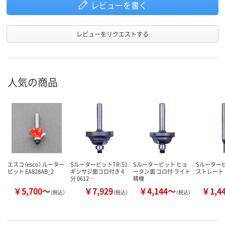
レビューを書く
レビューをリクエストする
人気の商品
エスコ（esco） ルーター
SルータービットTR-51
Sルータービット ヒョ
Sルーター
ビット EA828AB_2
ギンサジ面コロ付き 4
ータン面 コロ付 ライト
ストレート
分 0612…
精機
￥5,700～
￥7,929
￥4,144～
￥1,4
（税込）
（税込）
（税込）