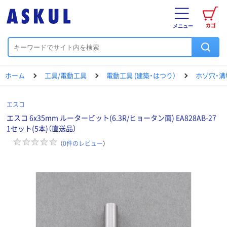
カゴ
メニュー
ホーム
工具/電動工具
電動工具 (建築・はつり）
ホゾ穴・溝
エスコ
エスコ 6x35mm ルータービット(6.3R/ヒョータン面) EA828AB-27
1セット(5本)（直送品）
（
0
件のレビュー
）