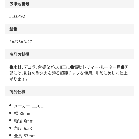
お申込番号
JE66492
型番
EA828AB-27
商品の特徴
●木材、デコラ、合板などの加工に●電動トリマー・ルーター用●刃
部には、抜群の耐久力を誇る超硬チップを使用。非常に美しく仕上
がります。
商品仕様
メーカー：エスコ
幅：35mm
軸径：6mm
角度：6.3R
全長：57mm