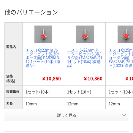
他のバリエーション
商品名
エスコ 6x22mm ル
エスコ 6x22mm ル
エスコ 6x25m
ータービット(6.3R/
ータービット(6.3R/
ータービット(
ボーズ面) EA828AB-
サジ面) EA828AB-21
ョータン面)
12 1セット(10本)（直
1セット(10本)（直送
EA828AB-26
送品）
品）
ト(10本)（直送
価格
￥10,860
￥10,860
￥10
(税込)
1セット(10本)
1セット(10本)
1セット(10本)
販売単位
10mm
12mm
12mm
刃長
お申込番
詳しく見る
JE66484
JE66487
JE66490
号
在庫