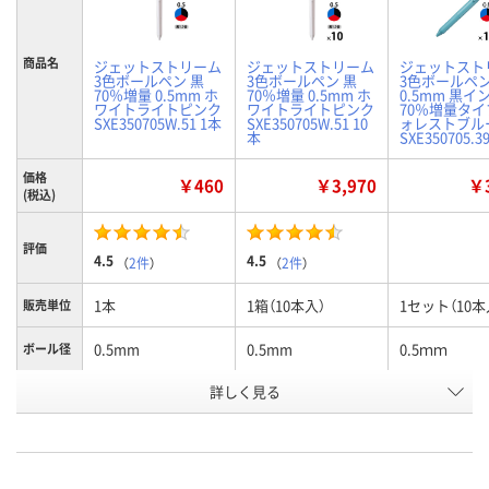
商品名
ジェットストリーム
ジェットストリーム
ジェットスト
3色ボールペン 黒
3色ボールペン 黒
3色ボールペ
70％増量 0.5mm ホ
70％増量 0.5mm ホ
0.5mm 黒イ
ワイトライトピンク
ワイトライトピンク
70％増量タイ
SXE350705W.51 1本
SXE350705W.51 10
ォレストブル
本
SXE350705.3
価格
￥460
￥3,970
￥3
(税込)
評価
4.5
4.5
（
2件
）
（
2件
）
1本
1箱（10本入）
1セット（10本
販売単位
0.5mm
0.5mm
0.5ｍｍ
ボール径
詳しく見る
ホワイトライトピン
ホワイトライトピン
フォレストブ
カラー
ク
ク
お申込番
JH38695
JH38704
EK48192
号