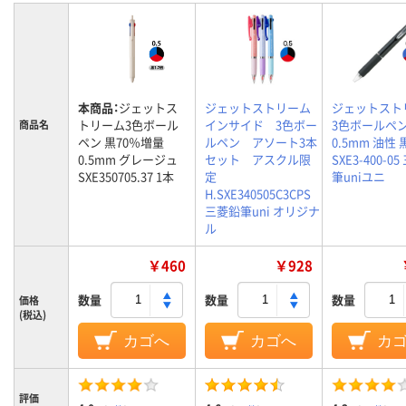
本商品：
ジェットス
ジェットストリーム
ジェットスト
トリーム3色ボール
インサイド 3色ボー
3色ボールペ
商品名
ペン 黒70％増量
ルペン アソート3本
0.5mm 油性 
0.5mm グレージュ
セット アスクル限
SXE3-400-0
SXE350705.37 1本
定
筆uniユニ
H.SXE340505C3CPS
三菱鉛筆uni オリジナ
ル
￥460
￥928
数量
数量
数量
価格
(税込)
カゴへ
カゴへ
カ
評価