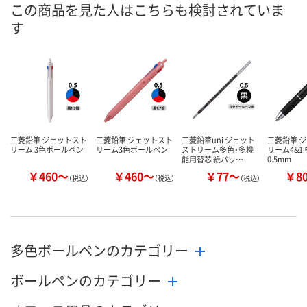
この商品を見た人はこちらも検討されていま
5点
入荷待ち
1点
在庫
す
ご注文後、お届けに
8月11日（火）
ついてご連絡いたし
8月11日（火）
お届け日
ます
数量
数量
数量
カゴへ
カゴへ
カ
三菱鉛筆 ジェットスト
三菱鉛筆 ジェットスト
三菱鉛筆uni ジェット
三菱鉛筆 
リーム 3色ボールペン
リーム3色ボールペン
ストリーム多色・多機
リーム4&1
能用替芯 紙パッ…
0.5mm
￥460～
￥460～
￥77～
￥8
（税込）
（税込）
（税込）
多色ボールペンのカテゴリー
ボールペンのカテゴリー