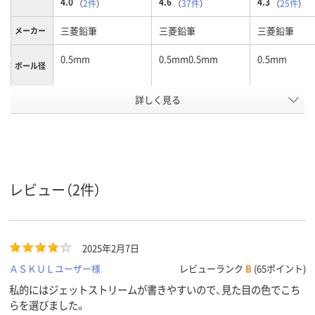
4.0
4.6
4.3
（
2件
）
（
37件
）
（
25件
）
三菱鉛筆
三菱鉛筆
三菱鉛筆
メーカー
0.5mm
0.5mm0.5mm
0.5mm
ボール径
詳しく見る
3色3色
3色3色3色
3色3色
色数
油性
油性インク
油性インク
インク種
類
12.2mm
12.2mm
軸径
レビュー（2件）
黒・赤・青
黒・赤・青
黒・赤・青
インク色
グレー系、ベージュ
ブラック系、ブルー
ブラック系、
カラーグ
2025年2月7日
ループ
系
系、レッド系
系、レッド系
ＡＳＫＵＬユーザー様
レビューランク
B
(65ポイント)
アスクル
私的にはジェットストリームが書きやすいので、見た目の色でこち
商品環境
85
スコア
らを選びました。