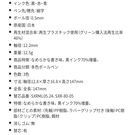
インク色：黒・赤・青
ペン先/穂先：細字
ボール径：0.5mm
原産国：日本
再生材混合率：再生プラスチック使用（グリーン購入法再生比率
46%）
軸径：12.2mm
重量：12.5g
商品特徴：なめらかな書き味。黒インク70%増量。
商品分類：多色ボールペン
色数：3色
寸法：軸径12.8×厚さ16.8×高さ147mm
全長：全長：147mm
替芯品番：SXRML05.24、SXR-80-05
特徴：なめらかな書き味。黒インク70%増量。
部材ごとの素材：（先軸）PP樹脂、ラバーグリップ付き（後軸）PC樹
脂（クリップ）PC樹脂、鋼材
消しゴム：無
替芯：有