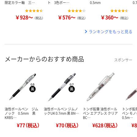
限定カラー軸 三…
ト 3色ボー…
0.5mm
0
￥928～
￥576～
￥360～
（税込）
（税込）
（税込）
ランキングをもっと見る
メーカーからのおすすめ商品
スポンサー
油性ボールペン ジム
油性ボールペン ジムノ
トンボ鉛筆 油性ボール
トンボ鉛
ノック 0.5mm 黒
ックUK 0.7mm 黒 BN…
ペン エアプレス クリア
ペン モ
KRBS…
BC…
0.5m…
¥77（税込）
¥70（税込）
¥628（税込）
¥