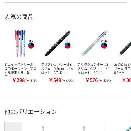
人気の商品
ジェットストリーム
フリクションボール3
フリクションボール3
三菱鉛筆 
３色ボールペン アス
スリム 0.5mm パイ
スリム 0.38mm パ
リーム 多
クル限定カラー軸
ロット 3色ボー…
イロット 3色ボ…
0.5mm
三…
￥298～
￥549～
￥576～
￥3
（税込）
（税込）
（税込）
他のバリエーション