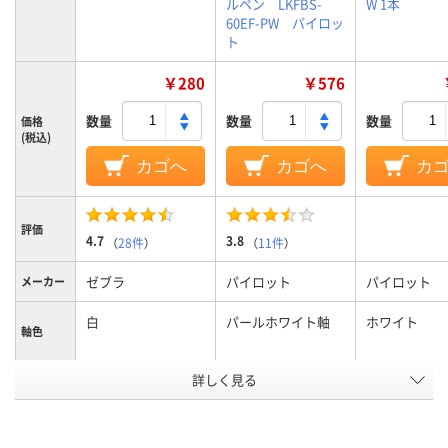
ルペン LKFBS-
W 1本
60EF-PW パイロッ
ト
￥280
￥576
数量
数量
数量
価格
(税込)
カゴへ
カゴへ
カ
評価
4.7
3.8
（
28件
）
（
11件
）
ゼブラ
パイロット
パイロット
メーカー
白
パールホワイト軸
ホワイト
軸色
詳しく見る
0.5mm
0.5mm、0.5ｍｍ
0.4mm
ボール径
3色
3色
3色
色数