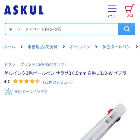
カゴ
メニュー
ホーム
事務用品/文房具
ボールペン
多色ボールペン
ゼブラ
ブランド：
SARASA（サラサ）
ゲルインク3色ボールペン サラサ3 0.5mm 白軸 J3J2-W ゼブラ
4.7
（
28
件のレビュー
）
多色ボールペン 9位