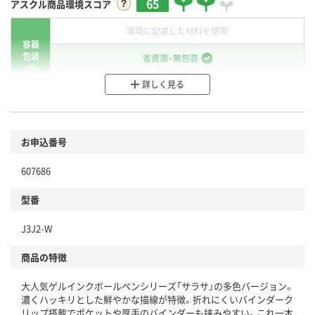
65
アスクル商品環境スコア
環境に配慮した材料を使用
容器
包装
省資源・無包装
詳しく見る
分別・リサイクルしやすい設計
環境に配慮した材料を使用
商品
お申込番号
本体
省資源・省エネ・節水
607686
分別・リサイクルしやすい設計
型番
独自の回収スキームがある
J3J2-W
仕組
アスクルで資源循環している
商品の特徴
温室効果ガスなどの削減
大人気ゲルインクボールペンシリーズ「サラサ」の多色バージョン。
この商品の環境配慮ポイントです。下記商品詳細「
濃くハッキリとした鮮やかな描線が特徴。折れにくいバインダーク
アスクル商品環境スコア詳細／加点項目
」で確認できます。
リップ搭載でポケットや厚手のバインダーも挟みやすい。これ一本