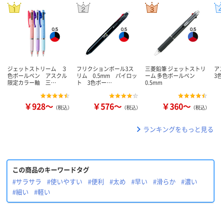
ジェットストリーム ３
フリクションボール3ス
三菱鉛筆 ジェットストリ
ア
色ボールペン アスクル
リム 0.5mm パイロッ
ーム 多色ボールペン
3
限定カラー軸 三…
ト 3色ボー…
0.5mm
￥928～
￥576～
￥360～
（税込）
（税込）
（税込）
ランキングをもっと見る
この商品のキーワードタグ
#サラサラ
#使いやすい
#便利
#太め
#早い
#滑らか
#濃い
#細い
#軽い