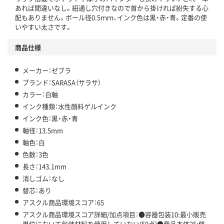
あれば間違いなし。紐通し穴付きなので首から掛ければ紛失する心
配もありません。ボール径0.5ｍｍ、インク色は黒・赤・青。定番の使
いやすい太さです。
商品仕様
メーカー：ゼブラ
ブランド：SARASA（サラサ）
カラー：白軸
インク種類：水性顔料ゲルインク
インク色：黒・赤・青
軸径：13.5mm
軸色：白
色数：3色
長さ：143.1mm
消しゴム：なし
替芯：あり
アスクル商品環境スコア：65
アスクル商品環境スコア詳細/加点項目：●容器包装10:最小販売
単位において包装材料を使用していない(50点)●商品本体25:修