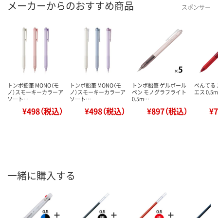
メーカーからのおすすめ商品
スポンサー
トンボ鉛筆 MONO（モ
トンボ鉛筆 MONO（モ
トンボ鉛筆 ゲルボール
ぺんてる
ノ）スモーキーカラーア
ノ）スモーキーカラーア
ペン モノグラフライト
エス 0.5m
ソート…
ソート…
0.5m…
¥498（税込）
¥498（税込）
¥897（税込）
¥
一緒に購入する