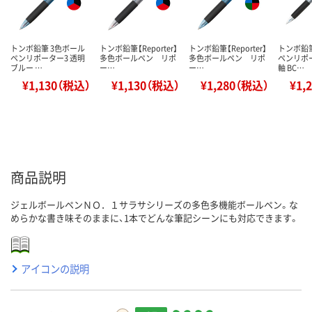
トンボ鉛筆 3色ボール
トンボ鉛筆【Reporter】
トンボ鉛筆【Reporter】
トンボ鉛筆
ペンリポーター3 透明
多色ボールペン リポ
多色ボールペン リポ
ペンリポー
ブルー …
ー…
ー…
軸 BC…
¥1,130（税込）
¥1,130（税込）
¥1,280（税込）
¥1,
商品説明
ジェルボールペンＮＯ．１サラサシリーズの多色多機能ボールペン。な
めらかな書き味そのままに、1本でどんな筆記シーンにも対応できます。
アイコンの説明