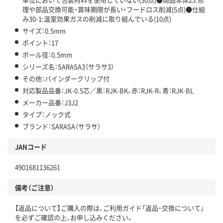
理や部品交換可能・賞味期限が長い・フードロス削減(5点)●仕組
み30-1:温室効果ガスの削減に取り組んでいる(10点)
サイズ：0.5mm
ポイント：17
ボール径：0.5mm
シリーズ名：SARASA3（サラサ3）
その他：バインダークリップ付
対応製品品番：JK-0.5芯／黒：RJK-BK、赤：RJK-R、青：RJK-BL
メーカー品番：J3J2
タイプ：ノック式
ブランド：SARASA（サラサ）
JANコード
4901681136261
備考（ご注意）
【返品について】ご購入の際は、ご利用ガイド「返品・交換について」
を必ずご確認の上、お申し込みください。