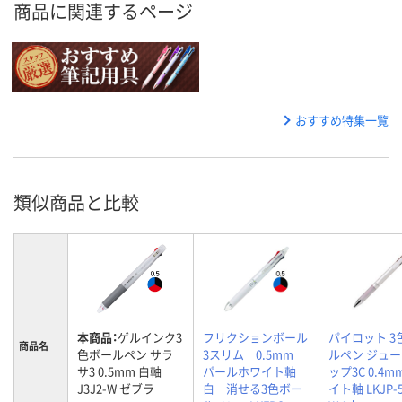
商品に関連するページ
おすすめ特集一覧
類似商品と比較
本商品：
ゲルインク3
フリクションボール
パイロット 3
商品名
色ボールペン サラ
3スリム 0.5mm
ルペン ジュ
サ3 0.5mm 白軸
パールホワイト軸
ップ3C 0.4m
J3J2-W ゼブラ
白 消せる3色ボー
イト軸 LKJP-5