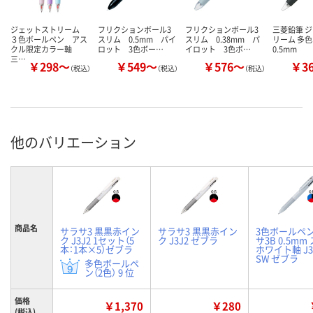
ジェットストリーム
フリクションボール3
フリクションボール3
三菱鉛筆 
３色ボールペン アス
スリム 0.5mm パイ
スリム 0.38mm パ
リーム 多
クル限定カラー軸
ロット 3色ボー…
イロット 3色ボ…
0.5mm
三…
￥298～
￥549～
￥576～
￥3
（税込）
（税込）
（税込）
他のバリエーション
商品名
サラサ3 黒黒赤イン
サラサ3 黒黒赤イン
3色ボールペン
ク J3J2 1セット（5
ク J3J2 ゼブラ
サ3B 0.5mm
本：1本×5）ゼブラ
ホワイト軸 J3
SW ゼブラ
多色ボールペ
ン（2色） 9 位
価格
￥1,370
￥280
(税込)