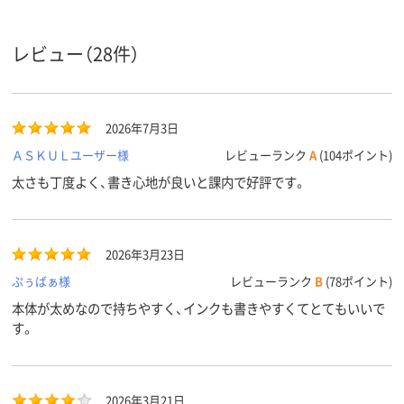
水性顔料ゲルインク
フリクションインキ
水性顔料ゲル
インク種
類
（ゲルインク）
レビュー（28件）
13.5mm
12.8mm
11mm
軸径
黒・赤・青
黒、赤、青
インク色
2026年7月3日
ＡＳＫＵＬユーザー様
レビューランク
A
(104ポイント)
カラーグ
ホワイト系
ホワイト系
ホワイト系
太さも丁度よく、書き心地が良いと課内で好評です。
ループ
アスクル
商品環境
65
85
スコア
2026年3月23日
ぷぅばぁ様
レビューランク
B
(78ポイント)
本体が太めなので持ちやすく、インクも書きやすくてとてもいいで
す。
2026年3月21日