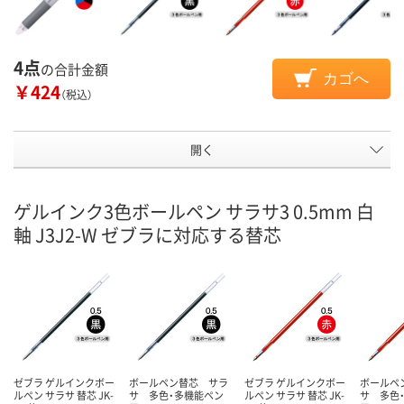
4点
の合計金額
カゴへ
￥424
（税込）
開く
ゲルインク3色ボールペン サラサ3 0.5mm 白
軸 J3J2-W ゼブラに対応する替芯
ゼブラ ゲルインクボー
ボールペン替芯 サラ
ゼブラ ゲルインクボー
ボールペ
ルペン サラサ 替芯 JK-
サ 多色・多機能ペン
ルペン サラサ 替芯 JK-
サ 多色