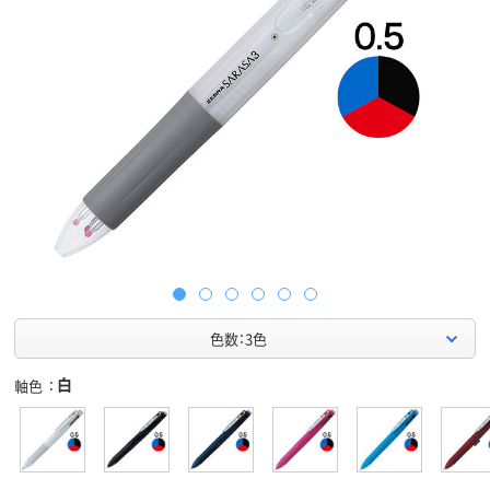
色数：3色
白
軸色