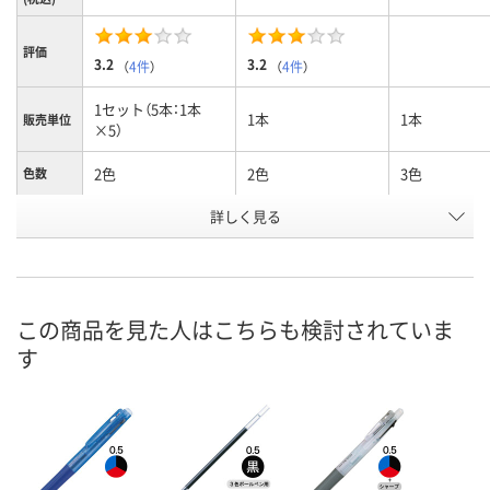
評価
3.2
3.2
（
4件
）
（
4件
）
1セット（5本：1本
1本
1本
販売単位
×5）
2色
2色
3色
色数
詳しく見る
白
白
スノーホワイ
軸色
お申込番
5095651
4722505
HH87870
号
あり
あり
あり
在庫
この商品を見た人はこちらも検討されていま
す
8月7日（金）
8月7日（金）
8月8日（土）
お届け日
数量
数量
数量
カゴへ
カゴへ
カ