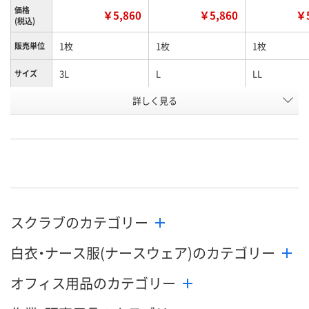
価格
￥5,860
￥5,860
￥5
(税込)
1枚
1枚
1枚
販売単位
3L
L
LL
サイズ
お申込番
詳しく見る
JN75026
JN75024
JN75025
号
直送品
直送品
直送品
在庫
8月25日（火）まで
8月25日（火）まで
8月25日（火）
お届け日
数量
数量
数量
スクラブのカテゴリー
カゴへ
カゴへ
カ
白衣・ナース服(ナースウェア)のカテゴリー
オフィス用品のカテゴリー