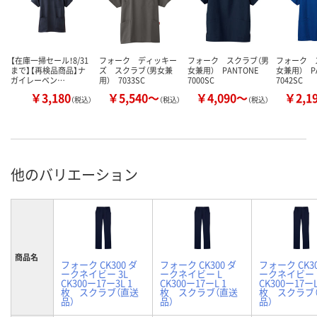
【在庫一掃セール！8/31
フォーク ディッキー
フォーク スクラブ（男
フォーク 
まで】【再検品商品】ナ
ズ スクラブ（男女兼
女兼用） PANTONE
女兼用） P
ガイレーベン…
用） 7033SC
7000SC
7042SC
￥3,180
￥5,540～
￥4,090～
￥2,1
（税込）
（税込）
（税込）
他のバリエーション
商品名
フォーク CK300 ダ
フォーク CK300 ダ
フォーク CK30
ークネイビー 3L
ークネイビー L
ークネイビー 
CK300ー17ー3L 1
CK300ー17ーL 1
CK300ー17ーL
枚 スクラブ（直送
枚 スクラブ（直送
枚 スクラブ
品）
品）
品）