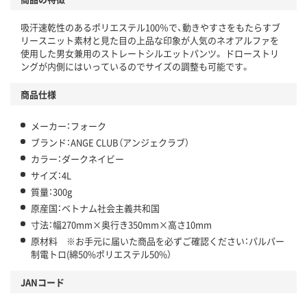
吸汗速乾性のあるポリエステル100％で、動きやすさをもたらすブ
リースニット素材と見た目の上品な印象が人気のネオアルファを
使用した男女兼用のストレートシルエットパンツ。 ドローストリ
ングが内側にはいっているのでサイズの調整も可能です。
商品仕様
メーカー：フォーク
ブランド：ANGE CLUB（アンジェクラブ）
カラー：ダークネイビー
サイズ：4L
質量：300g
原産国：ベトナム社会主義共和国
寸法：幅270mm×奥行き350mm×高さ10mm
原材料 ※お手元に届いた商品を必ずご確認ください：パルパー
制電トロ(綿50%ポリエステル50%）
JANコード