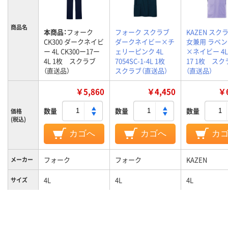
商品名
本商品：
フォーク
フォーク スクラブ
KAZEN スク
CK300 ダークネイビ
ダークネイビー×チ
女兼用 ラベ
ー 4L CK300ー17ー
ェリーピンク 4L
×ネイビー 4L 
4L 1枚 スクラブ
7054SC-1-4L 1枚
17 1枚 スク
（直送品）
スクラブ（直送品）
（直送品）
￥5,860
￥4,450
￥6
数量
数量
数量
価格
(税込)
カゴへ
カゴへ
カ
フォーク
フォーク
KAZEN
メーカー
4L
4L
4L
サイズ