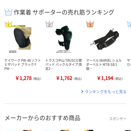
作業着 サポーターの売れ筋ランキング
ケイワーク PW-48 ソフト
トラスコ中山 TRUSCO 膝
マーベル MARVEL ショル
ヤ
ヒザパッド ブラック F
パッド バックルタイプ 両
ダーベルト MTB-SB 1
ひ
PW…
足2…
個…
￥1,278
￥1,762
￥1,194
（税込）
（税込）
（税込）
ランキングをもっと見る
メーカーからのおすすめ商品
スポンサー