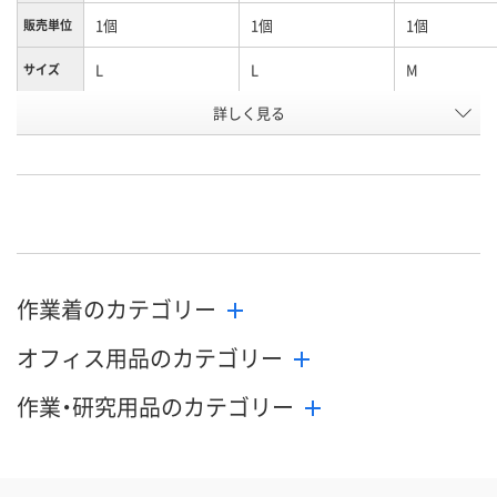
1個
1個
1個
販売単位
L
L
M
サイズ
詳しく見る
右手
左手
右手
タイプ
お申込番
JP24224
JP24219
JP24226
号
直送品
直送品
直送品
在庫
8月26日（水）まで
8月26日（水）まで
8月26日（水）
お届け日
作業着のカテゴリー
数量
数量
数量
オフィス用品のカテゴリー
カゴへ
カゴへ
カ
作業・研究用品のカテゴリー