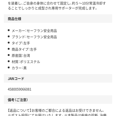
を装着し、ご自身の身体に合わせて固定し、約５～10分常温冷却す
ることでしっかりと成型され専用サポーターが完成します。
商品仕様
メーカー：セーフラン安全用品
ブランド：セーフラン安全用品
タイプ：左手
商品タイプ：左手
原産国：台湾
材質：ポリエステル
カラー：黒
JANコード
4580059066081
備考（ご注意）
【返品について】お客様のご都合による返品はお受けできません。
※ポスト投函にてお届けいたします。※本製品は疾病の診断、治療、