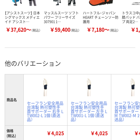
【アシストスーツ】 日本
マッスルスーツ ソフト
ハートフル・ジャパン
トラスコ中山
シグマックス メディエ
パワー フリーサイズ
HEART チェーンソー防
膝パッド 
イド アシスト…
307901 1…
護用
プ 両足2…
￥37,620～
￥59,400
￥7,180～
￥1,
（税込）
（税込）
（税込）
他のバリエーション
商品名
セーフラン安全用品
セーフラン安全用品
セーフラン安
台湾製 熱可塑性手
台湾製 熱可塑性手
台湾製 熱可
首サポーター 右手 L
首サポーター 左手 L
首サポーター
TW002-L 1個（直送
TW001-L 1個（直送
M TW002-M 
品）
品）
送品）
価格
￥4,025
￥4,025
￥4
(税込)