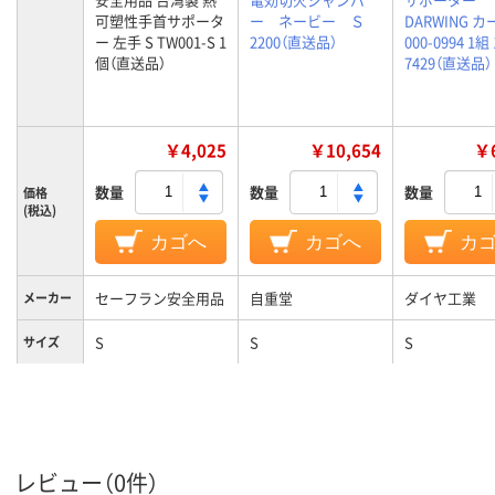
可塑性手首サポータ
ー ネービー Ｓ
DARWING カ
ー 左手 S TW001-S 1
2200（直送品）
000-0994 1組 
個（直送品）
7429（直送品）
￥4,025
￥10,654
￥6
数量
数量
数量
価格
(税込)
カゴへ
カゴへ
カ
セーフラン安全用品
自重堂
ダイヤ工業
メーカー
S
S
S
サイズ
台湾
日本
原産国
レビュー（0件）