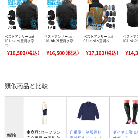
ベストアンサー aut-
ベストアンサー aut-
ベストアンサー aut-
ベストアン
101-bk-m 空調水涼
101-bk-2l 空調水涼…
031-t-bl-s 空調ベ…
031-bk-
ベ…
¥16,500（税込）
¥16,500（税込）
¥17,160（税込）
¥14,
類似商品と比較
本商品：
セーフラン
自重堂 制服百科
ダイヤ工業 DA
商品名
安全用品 台湾製 熱
電効切火ジャンパ
サポーター