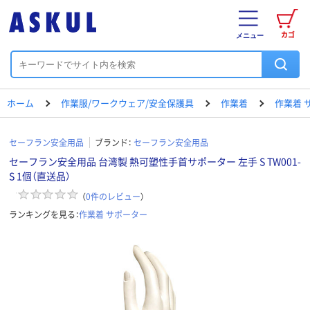
カゴ
メニュー
ホーム
作業服/ワークウェア/安全保護具
作業着
作業着 
セーフラン安全用品
ブランド：
セーフラン安全用品
セーフラン安全用品 台湾製 熱可塑性手首サポーター 左手 S TW001-
S 1個（直送品）
（
0
件のレビュー
）
ランキングを見る：
作業着 サポーター