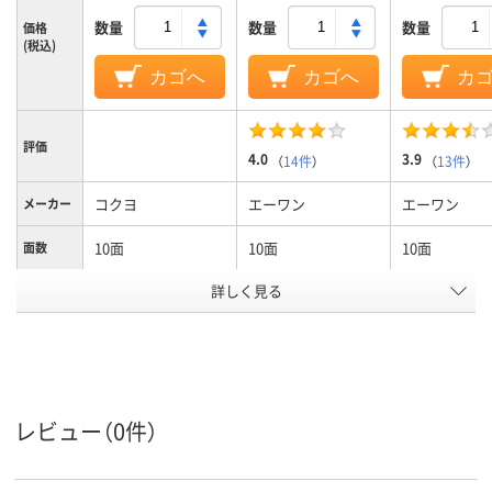
数量
数量
数量
価格
(税込)
カゴへ
カゴへ
カ
評価
4.0
3.9
（
14件
）
（
13件
）
コクヨ
エーワン
エーワン
メーカー
10面
10面
10面
面数
詳しく見る
0.20mm、170g/平
0.25mm
0.25mm
紙厚
米・0.20mm
カラーグ
ホワイト系
ホワイト系
ベージュ系
ループ
A4
A4 (210×297mm)
A4 (210×29
サイズ
レビュー（0件）
アスクル
商品環境
75
75
スコア