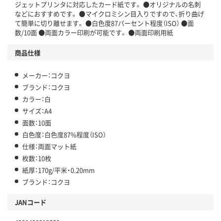
ジェットプリンタに対応したカード紙です。 ●オリジナルの名刺
などにおすすめです。 ●マイクロミシン目入りですので、折り曲げ
て簡単に切り離せます。 ●白色度87パーセント程度（ISO） ●面
数/10面 ●両面カラー印刷が可能です。 ●両面印刷用紙
商品仕様
メーカー：コクヨ
ブランド：コクヨ
カラー：白
サイズ：A4
面数：10面
白色度：白色度87%程度（ISO）
仕様：両面マット紙
枚数：10枚
紙厚：170g/平米・0.20mm
ブランド：コクヨ
JANコード