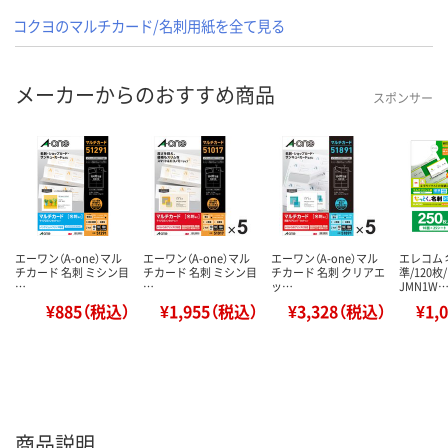
コクヨのマルチカード/名刺用紙を全て見る
メーカーからのおすすめ商品
スポンサー
エーワン（A-one）マル
エーワン（A-one）マル
エーワン（A-one）マル
エレコム 
チカード 名刺 ミシン目
チカード 名刺 ミシン目
チカード 名刺 クリアエ
準/120枚/
…
…
ッ…
JMN1W
¥885（税込）
¥1,955（税込）
¥3,328（税込）
¥1,
商品説明