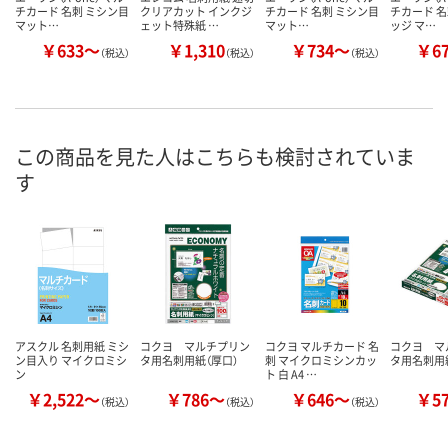
チカード 名刺 ミシン目
クリアカット インクジ
チカード 名刺 ミシン目
チカード 名
マット…
ェット特殊紙 …
マット…
ッジ マ…
￥633～
￥1,310
￥734～
￥6
（税込）
（税込）
（税込）
この商品を見た人はこちらも検討されていま
す
アスクル 名刺用紙 ミシ
コクヨ マルチプリン
コクヨ マルチカード 名
コクヨ マ
ン目入り マイクロミシ
タ用名刺用紙（厚口）
刺 マイクロミシンカッ
タ用名刺用
ン
ト 白 A4 …
￥2,522～
￥786～
￥646～
￥5
（税込）
（税込）
（税込）