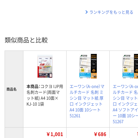
ランキングをもっと見る
類似商品と比較
本商品：
コクヨ IJP用
エーワン（A-one）マ
エーワン（A-o
商品名
名刺カード(両面マ
ルチカード 名刺 ミ
ルチカード 名
ット紙) A4 10面×
シン目 マット紙 厚
シン目 マット
KJ-10 1袋
口 インクジェット
口 インクジ
A4 10面 10シート
A4 ソフトア
51261
ー 10面 10シ
51267
￥1,001
￥686