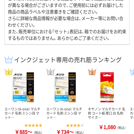
が異なる場合がございますので、ご使用前には必ずお届けした
商品の商品ラベルや注意書きをご確認ください。
さらに詳細な商品情報が必要な場合は、メーカー等にお問い合
わせください。
また、販売単位における「セット」表記は、箱でのお届けをお約束
するものではありません。あらかじめご了承ください。
インクジェット専用の売れ筋ランキング
エーワン（A-one） マルチ
エーワン（A-one） マルチ
キヤノン マルチカード 名
エ
カード 名刺 ミシン目 マ
カード 名刺 ミシン目 マ
刺 コート紙 厚口 白 名刺
カ
ット…
ット…
サイズ…
マ
￥1,080
（税込）
￥885～
￥734～
（税込）
（税込）