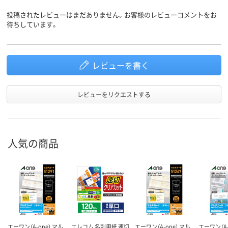
投稿されたレビューはまだありません。お客様のレビューコメントをお
待ちしています。
レビューを書く
レビューをリクエストする
人気の商品
エーワン（A-one） マル
エレコム 名刺用紙 速切
エーワン（A-one） マル
エーワン（A-