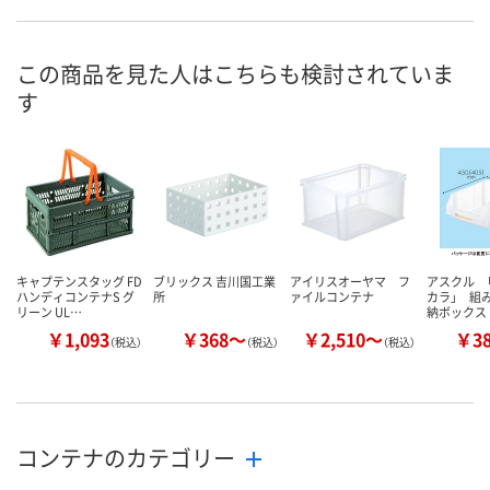
8月21日（金）まで
8月21日（金）まで
8月21日（金）
お届け日
数量
数量
数量
この商品を見た人はこちらも検討されていま
す
カゴへ
カゴへ
カ
キャプテンスタッグ FD
ブリックス 吉川国工業
アイリスオーヤマ フ
アスクル 
ハンディコンテナS グ
所
ァイルコンテナ
カラ」 組
リーン UL…
納ボックス
￥1,093
￥368～
￥2,510～
￥3
（税込）
（税込）
（税込）
コンテナのカテゴリー