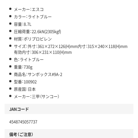
メーカー：エスコ
カラー：ライトブルー
容量：8.7L
圧縮荷重：22.6kN(2305kgf)
材質：ポリプロピレン
サイズ：外寸：361×272×126(H)mm内寸：315×240×118(H)mm
有効内寸：306×231×110(H)mm
色：ライトブルー
重量：730g
商品名：サンボックス#9A-2
型番：100902
原産国：日本
メーカー：三甲（サンコー）
JANコード
4548745057737
備考（ご注意）