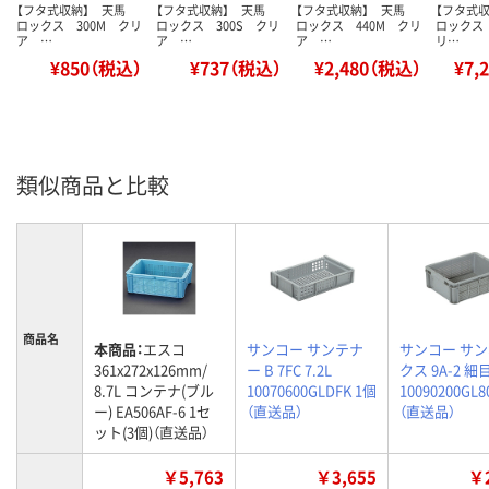
【フタ式収納】 天馬
【フタ式収納】 天馬
【フタ式収納】 天馬
【フタ式
ロックス 300M クリ
ロックス 300S クリ
ロックス 440M クリ
ロックス 
ア …
ア …
ア …
リ…
¥850（税込）
¥737（税込）
¥2,480（税込）
¥7,
類似商品と比較
商品名
本商品：
エスコ
サンコー サンテナ
サンコー サ
361x272x126mm/
ー B 7FC 7.2L
クス 9A-2 細目
8.7L コンテナ(ブル
10070600GLDFK 1個
10090200GL8
ー) EA506AF-6 1セ
（直送品）
（直送品）
ット(3個)（直送品）
￥5,763
￥3,655
￥2