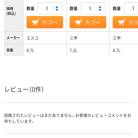
数量
数量
数量
価格
(税込)
カゴへ
カゴへ
カ
エスコ
三甲
三甲
メーカー
8.7L
7.2L
8.7L
容量
カラーグ
ブルー系
グレー系
グレー系
ループ
ポリプロピレン、ポ
PP、ポリプロピレン
PP、ポリプロ
材質
リプロピレン（PP）
（PP）
（PP）
レビュー（0件）
投稿されたレビューはまだありません。お客様のレビューコメントをお
待ちしています。