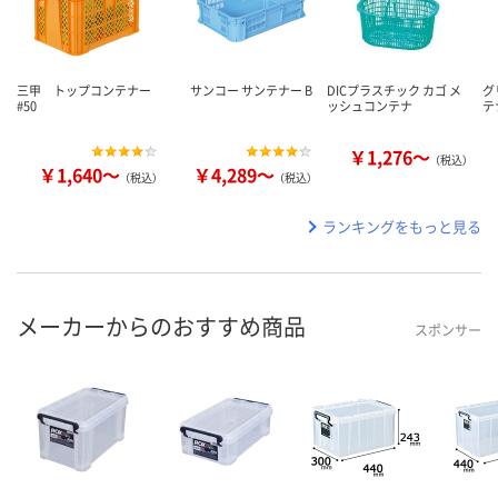
三甲 トップコンテナー
サンコー サンテナー B
DICプラスチック カゴ メ
グ
#50
ッシュコンテナ
テ
￥1,276～
（税込）
￥1,640～
￥4,289～
（税込）
（税込）
ランキングをもっと見る
メーカーからのおすすめ商品
スポンサー