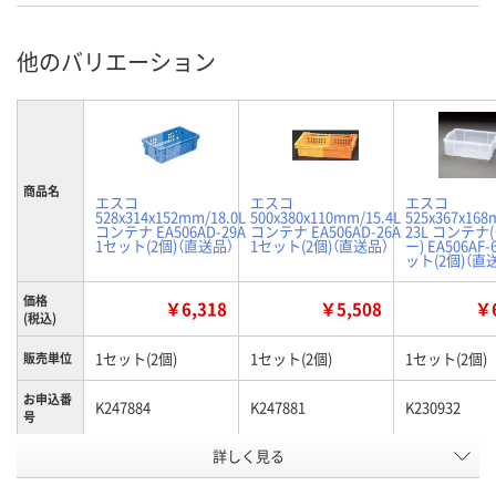
他のバリエーション
商品名
エスコ
エスコ
エスコ
528x314x152mm/18.0L
500x380x110mm/15.4L
525x367x168
コンテナ EA506AD-29A
コンテナ EA506AD-26A
23L コンテナ
1セット(2個)（直送品）
1セット(2個)（直送品）
ー) EA506AF-
ット(2個)（直
価格
￥6,318
￥5,508
￥6
(税込)
1セット(2個)
1セット(2個)
1セット(2個)
販売単位
お申込番
K247884
K247881
K230932
号
詳しく見る
わずか
あり
あり
在庫