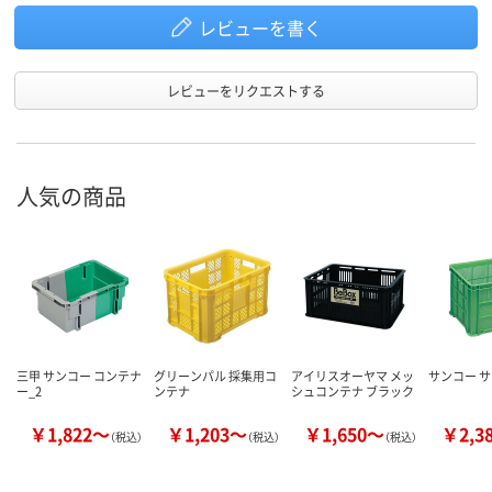
レビューを書く
レビューをリクエストする
人気の商品
三甲 サンコー コンテナ
グリーンパル 採集用コ
アイリスオーヤマ メッ
サンコー サ
ー_2
ンテナ
シュコンテナ ブラック
￥1,822～
￥1,203～
￥1,650～
￥2,3
（税込）
（税込）
（税込）