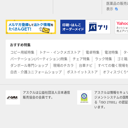
医薬品の販売
表示
おすすめ特集
コピー用紙特集
トナー・インクメガストア
電卓特集
電池特集
タ
パーテーション(パーティション)特集
チェア特集
ラック特集
ゴミ箱
ダンボール専門ショップ
現場のチカラ
台車ナビ
すべての働く現場
白衣・介護ユニフォームショップ
ポストイットストア
オフィスづくり
アスクルは公益社団法人日本通信
アスクルは情報セキュ
販売協会の会員です。
ジメントシステムの国
る「ISO 27001」の
います。