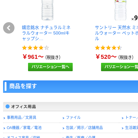
嬬恋銘水 ナチュラルミネ
サントリー 天然水 ミ
ラルウォーター 500mlキ
ルウォーター ペット
ャップシ…
ル
￥961～
￥520～
（税抜き）
（税抜き）
商品を探す
事務用品／文房具
ファイル
トナー
OA機器／家電／電池
包装／掲示／店舗用品
生活雑