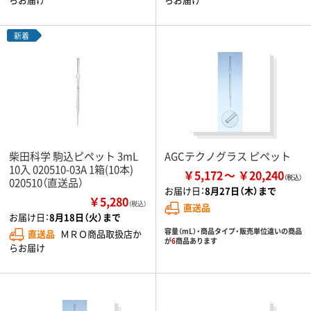
新着
柴田科学 駒込ピペット 3mL
AGCテクノグラス ピペット
10入 020510-03A 1箱(10本)
￥5,172
￥20,240
020510（直送品）
お届け日：
8月27日（木）まで
￥5,280
（税込）
直送品
お届け日：
8月18日（火）まで
容量（mL）・商品タイプ・販売単位違いの商品
直送品
ＭＲＯ商品取扱店か
が
6
商品あります
らお届け