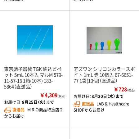
東京硝子器械 TGK 駒込ピペ
アズワン シリコンカラースポ
ット 5mL 10本入 マルM 579-
イト 1mL 赤 10個入 67-6651-
11-57-16 1箱(10本) 183-
77 1袋(10個)（直送品）
5864（直送品）
￥728
（税込）
￥4,309
お届け日：
8月20日（木）まで
（税込）
お届け日：
8月25日（火）まで
直送品
LAB & Healthcare
直送品
ＭＲＯ商品取扱店２
SHOPからお届け
からお届け