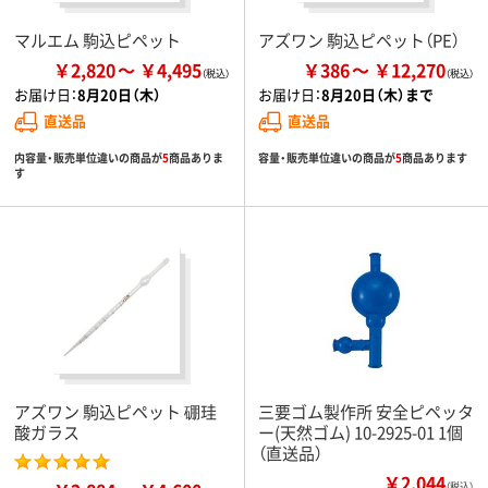
マルエム 駒込ピペット
アズワン 駒込ピペット（PE）
￥2,820
￥4,495
￥386
￥12,270
お届け日：
8月20日（木）
お届け日：
8月20日（木）まで
直送品
直送品
内容量・販売単位違いの商品が
5
商品ありま
容量・販売単位違いの商品が
5
商品あります
す
アズワン 駒込ピペット 硼珪
三要ゴム製作所 安全ピペッタ
酸ガラス
ー(天然ゴム) 10-2925-01 1個
（直送品）
￥2,044
（税込）