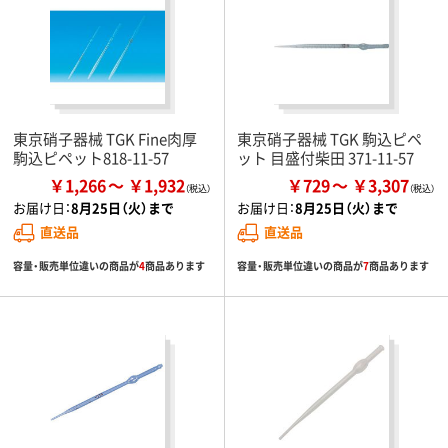
東京硝子器械 TGK Fine肉厚
東京硝子器械 TGK 駒込ピペ
駒込ピペット818-11-57
ット 目盛付柴田 371-11-57
￥1,266
￥1,932
￥729
￥3,307
お届け日：
8月25日（火）まで
お届け日：
8月25日（火）まで
直送品
直送品
容量・販売単位違いの商品が
4
商品あります
容量・販売単位違いの商品が
7
商品あります