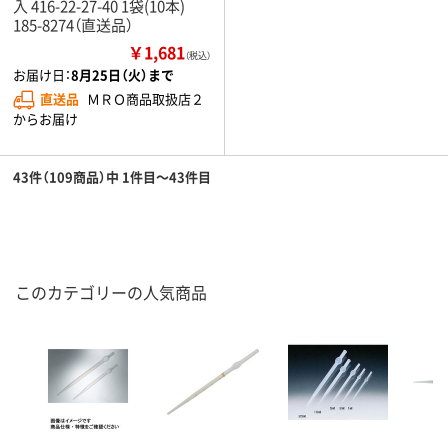
入 416-22-27-40 1袋(10本)
185-8274（直送品）
￥1,681
（税込）
お届け日：
8月25日（火）まで
直送品
ＭＲＯ商品取扱店２
からお届け
43件（109商品）中 1件目～43件目
このカテゴリーの人気商品