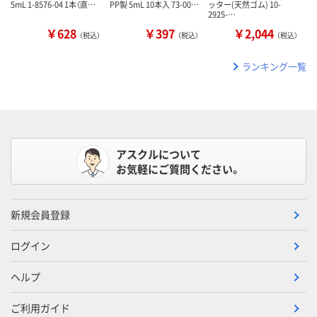
5mL 1-8576-04 1本（直…
PP製 5mL 10本入 73-00…
ッター(天然ゴム) 10-
2925-…
￥628
￥397
￥2,044
（税込）
（税込）
（税込）
ランキング一覧
アスクルについて
お気軽にご質問ください。
新規会員登録
ログイン
ヘルプ
ご利用ガイド