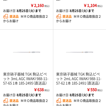
￥2,160
￥1,104
（税込）
（税込）
お届け日：
8月25日（火）まで
お届け日：
8月25日（火）まで
直送品
ＭＲＯ商品取扱店２
直送品
ＭＲＯ商品取扱店２
からお届け
からお届け
東京硝子器械 TGK 駒込ピペ
東京硝子器械 TGK 駒込ピペ
ット 3mL AGC IWAKI 988-11-
ット 2mL AGC IWAKI 988-11-
57-65 1本 185-2495（直送品）
57-62 1本 185-2491（直送品）
￥638
￥550
（税込）
（税込）
お届け日：
8月25日（火）まで
お届け日：
8月25日（火）まで
直送品
ＭＲＯ商品取扱店２
直送品
ＭＲＯ商品取扱店２
からお届け
からお届け