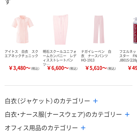
す
8月24日（月）まで
8月24日（月）まで
8月24日（月）
お届け日
数量
数量
数量
カゴへ
カゴへ
カ
アイトス 白衣 スク
明石スクールユニフォ
ナガイレーベン 白
フエルネッ
エアネックチュニック
ームカンパニー レデ
衣 ナースパンツ
スター FN
ィスストレートパン
HO-1913
JB01S（228
ツ…
￥3,480～
￥6,600～
￥5,610～
￥4
（税込）
（税込）
（税込）
白衣（ジャケット）のカテゴリー
白衣・ナース服(ナースウェア)のカテゴリー
オフィス用品のカテゴリー