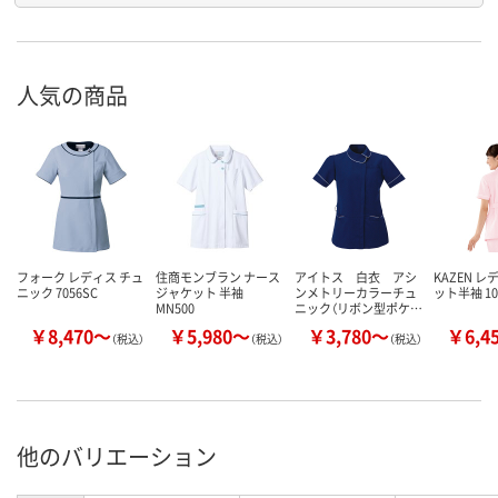
人気の商品
フォーク レディス チュ
住商モンブラン ナース
アイトス 白衣 アシ
KAZEN 
ニック 7056SC
ジャケット 半袖
ンメトリーカラーチュ
ット半袖 10
MN500
ニック（リボン型ポケ…
￥8,470～
￥5,980～
￥3,780～
￥6,4
（税込）
（税込）
（税込）
他のバリエーション