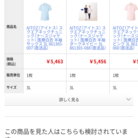
商品名
AITOZ（アイトス） ス
AITOZ（アイトス） ス
AITOZ（アイト
クエアネックチュニ
クエアネックチュニ
クエアネック
ック（ナースジャケ
ック（ナースジャケ
ック（ナース
ット） 医療白衣 半袖
ット） 医療白衣 半袖
ット） 医療白
サックス 3L 861365-
ダークネイビー 3L
ピンク 3L 861
007（直送品）
861365-088（直送品）
060（直送品）
価格
￥5,463
￥5,456
￥5
(税込)
1枚
1枚
1枚
販売単位
3L
3L
3L
サイズ
詳しく見る
サックス
ダークネイビー
ピンク
カラー
お申込番
K276790
7761534
K276799
号
直送品
直送品
直送品
在庫
この商品を見た人はこちらも検討されていま