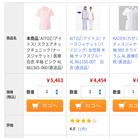
本商品：
AITOZ（アイ
AITOZ（アイトス） ナ
KAZEN（カゼン
商品名
トス） スクエアネッ
ースジャケット（パ
ディスジャケ
クチュニック（ナー
イピング） 女性用 半
袖 980 ホワ
スジャケット） 医療
袖 サックスブルー
ラム 4L 医療白
白衣 半袖 ピンク 4L
4L 861338-007 白
枚（直送品）
861365-060（直送品）
衣（直送品）
￥5,463
￥4,454
￥6
数量
数量
数量
価格
(税込)
カゴへ
カゴへ
カ
評価
4.0
（
1件
）