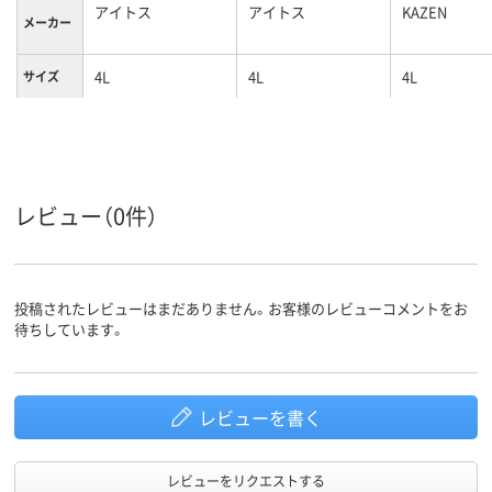
アイトス
アイトス
KAZEN
メーカー
4L
4L
4L
サイズ
ピンク系
ブルー系
ホワイト系;
カラーグ
ループ
ル系
女性用
女性用
女性用
対象
レビュー（0件）
ストレッチギャバ
ストレッチギャバ
ポリエステル1
（ポリエステル
(ポリエステル100%)
素材
100%）
投稿されたレビューはまだありません。お客様のレビューコメントをお
待ちしています。
レビューを書く
レビューをリクエストする