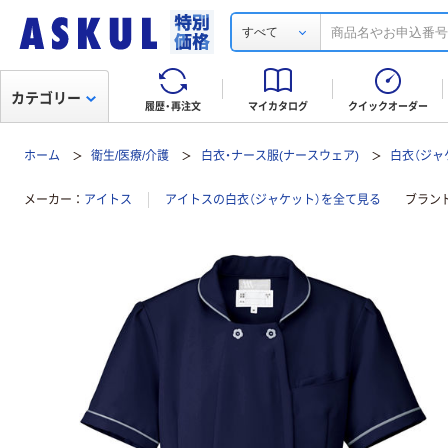
すべて
カテゴリー
履歴・再注文
マイカタログ
クイックオーダー
ホーム
衛生/医療/介護
白衣・ナース服(ナースウェア)
白衣（ジャ
メーカー
アイトス
アイトスの白衣（ジャケット）を全て見る
ブラン