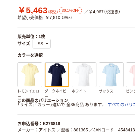
￥5,463
30.1%OFF
／￥4,967（税抜き）
（税込）
希望小売価格
￥7,810
（税込）
販売単位：1枚
サイズ
カラーを選択
レモンイエロ
ダークネイビ
ホワイト
サックス
ピン
ー
ー
この商品のバリエーション
「サイズ」「カラー」違いで 全35商品 あります。
すべてのバリ
お申込番号：K276816
メーカー：アイトス
／型番：861365
／JANコード：4548413