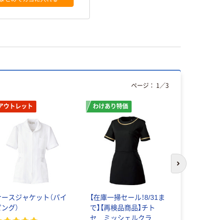
ページ：
1
／
3
アウトレット
わけあり特価
次のスライド
ナースジャケット（パイ
【在庫一掃セール！8/31ま
住商モンブ
ピング）
で】【再検品商品】チト
ジャケット（
セ ミッシェルクラン
1802・1804