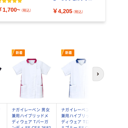
チュニック 女性用 ブラ
￥1,700~
￥4,205
￥7,110
ック L MK-0022 1枚（わ
（税込）
（税込）
けあり品）
新着
新着
新着
次へ
女
ナガイレーベン 男女
ナガイレーベン 男女
ナガイレ
兼用ハイブリッドメ
兼用ハイブリッドメ
兼用ハイ
ー
ディウェア Tバーガ
ディウェア Tロイヤ
ディウェ
ンディ SS CFS-2682
ルブルー SS CFS-
イズ SS C