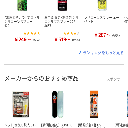
「現場のチカラ」 アスクル
呉工業 滑走・離型剤 シリ
シリコーンスプレー エー
セ
シリコーンスプレー
コンルブスプレー 222-
ゼット
植
420ml
8637
￥287～
（税込）
￥246～
￥519～
（税込）
（税込）
ランキングをもっと見る
メーカーからのおすすめ商品
スポンサー
ジット 修復の鉄人 ST-
【瞬間接着剤】 BONDIC
【瞬間接着剤】 UV
【瞬間接着