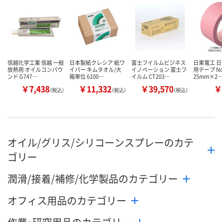
信越化学工業 信越 一般
日本製紙クレシア 紙ワ
富士フイルムビジネス
日東電工 日
放熱用 オイルコンパウ
イパー キムタオル/大
イノベーション 富士フ
用テープ No
ンド G747…
箱単位 6100…
イルム CT203…
25mm×2
￥7,438
￥11,332
￥39,570
￥
（税込）
（税込）
（税込）
オイル/グリス/シリコーンスプレーのカテ
ゴリー
潤滑/接着/補修/化学製品のカテゴリー
オフィス用品のカテゴリー