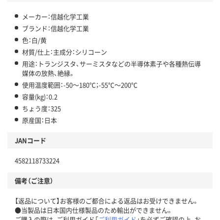
メーカー：信越化学工業
ブランド：信越化学工業
色：白/黄
材質/仕上：主成分：シリコーン
用途：トランジスタ、サーミスタなどの半導体素子や各種熱伝導
媒体の放熱、絶縁。
使用温度範囲：-50～180℃；-55℃～200℃
容量(kg)：0.2
ちょう度：325
原産国：日本
JANコード
4582118733224
備考（ご注意）
【返品について】お客様のご都合による返品はお受けできません。
●当製品は日本国内仕様製品のため輸出ができません。
ご購入の際は、ご利用ガイド「
ご利用ガイド
」を必ずご確認の上、お