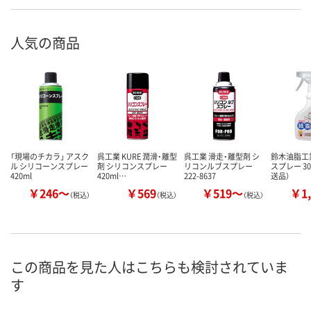
人気の商品
「現場のチカラ」 アスク
呉工業 KURE 潤滑・離型
呉工業 滑走・離型剤 シ
鈴木油脂工
ル シリコーンスプレー
剤 シリコンスプレー
リコンルブスプレー
スプレー 30
420ml
420ml…
222-8637
送品）
￥246～
￥569
￥519～
￥1,
（税込）
（税込）
（税込）
この商品を見た人はこちらも検討されていま
す