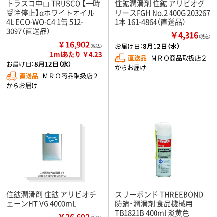
トラスコ中山 TRUSCO 【一時
住鉱潤滑剤 住鉱 アリビオグ
受注停止】αホワイトオイル
リースFGH No.2 400G 203267
4L ECO-WO-C4 1缶 512-
1本 161-4864（直送品）
3097（直送品）
￥4,316
（税込）
￥16,902
お届け日：
8月12日（水）
（税込）
1mlあたり ￥4.23
直送品
ＭＲＯ商品取扱店２
お届け日：
8月12日（水）
からお届け
直送品
ＭＲＯ商品取扱店２
からお届け
住鉱潤滑剤 住鉱 アリビオチ
スリーボンド THREEBOND
ェーンHT VG 4000mL
防錆・潤滑剤 食品機械用
TB1821B 400ml 淡黄色
￥26,692