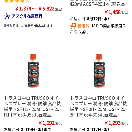
420ml AGSF-420 1本（直送品）
￥1,374
￥5,822
￥1,458
（税込）
アスクル在庫商品
お届け日：
8月12日（水）
直送品
ＭＲＯ商品取扱店２
販売単位違いの商品が
2
商品あります
からお届け
トラスコ中山 TRUSCO オイ
トラスコ中山 TRUSCO オイ
ルスプレー 潤滑・防錆 食品機
ルスプレー 潤滑・防錆 食品機
械用 NSF H1 420ml OSF-420-
械用 NSF 3H 420ml OSF-420-
H1 1本 683-9530（直送品）
3H 1本 684-6054（直送品）
￥1,692
￥1,293
（税込）
（税込）
お届け日：
8月19日（水）まで
お届け日：
8月12日（水）