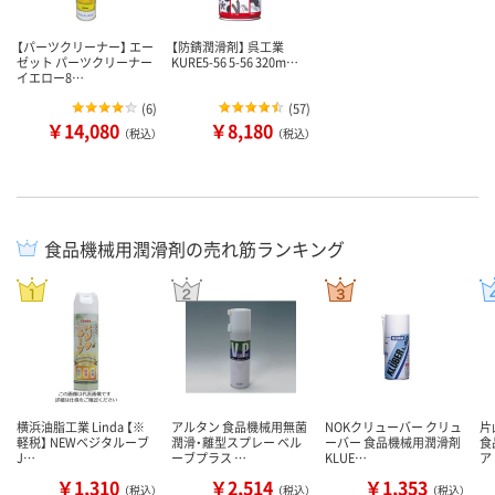
【パーツクリーナー】 エー
【防錆潤滑剤】 呉工業
ゼット パーツクリーナー
KURE5-56 5-56 320m…
イエロー8…
(
6
)
(
57
)
￥14,080
￥8,180
（税込）
（税込）
食品機械用潤滑剤の売れ筋ランキング
横浜油脂工業 Linda 【※
アルタン 食品機械用無菌
NOKクリューバー クリュ
片
軽税】 NEWベジタルーブ
潤滑・離型スプレー ベル
ーバー 食品機械用潤滑剤
食
J…
ーブプラス …
KLUE…
ア
￥1,310
￥2,514
￥1,353
（税込）
（税込）
（税込）