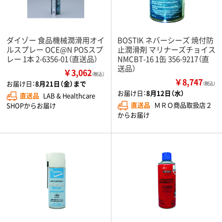
ダイゾー 食品機械潤滑用オイ
BOSTIK ネバーシーズ 焼付防
ルスプレー OCE@N POSスプ
止潤滑剤 マリナーズチョイス
レー 1本 2-6356-01（直送品）
NMCBT-16 1缶 356-9217（直
送品）
￥3,062
（税込）
￥8,747
お届け日：
8月21日（金）まで
（税込）
お届け日：
8月12日（水）
直送品
LAB & Healthcare
直送品
ＭＲＯ商品取扱店２
SHOPからお届け
からお届け