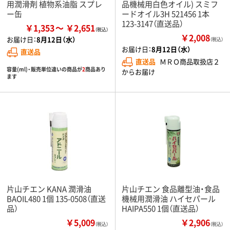
用潤滑剤 植物系油脂 スプレ
品機械用白色オイル) スミフ
ー缶
ードオイル3H 521456 1本
123-3147（直送品）
￥1,353
￥2,651
￥2,008
お届け日：
8月12日（水）
（税込）
お届け日：
8月12日（水）
直送品
直送品
ＭＲＯ商品取扱店２
容量(ml)・販売単位違いの商品が
2
商品あり
からお届け
ます
片山チエン KANA 潤滑油
片山チエン 食品離型油・食品
BAOIL480 1個 135-0508（直送
機械用潤滑油 ハイセパール
品）
HAIPA550 1個（直送品）
￥5,009
￥2,906
（税込）
（税込）