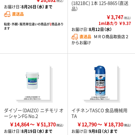
（税込）
(1821BC) 1本 125-8865（直送
お届け日：
8月26日（水）まで
品）
直送品
￥3,747
（税込）
1mlあたり ￥9.37
粘度・外観・販売単位違いの商品が
2
商品あり
ます
お届け日：
8月12日（水）
直送品
ＭＲＯ商品取扱店２
からお届け
ダイゾー（DAIZO） ニチモリ オ
イチネンTASCO 食品機械用
ーシャンFG No.2
TA
￥14,864
￥51,370
￥12,790
￥18,730
お届け日：
8月19日（水）まで
お届け日：
9月8日（火）まで