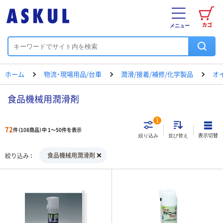
カゴ
メニュー
ホーム
物流・現場用品/台車
潤滑/接着/補修/化学製品
オ
食品機械用潤滑剤
1
72
件（108商品）中 1～50件を表示
表示切替
絞り込み
並び替え
食品機械用潤滑剤
絞り込み