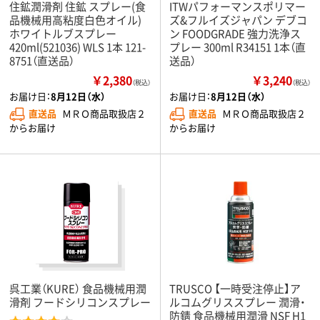
住鉱潤滑剤 住鉱 スプレー(食
ITWパフォーマンスポリマー
品機械用高粘度白色オイル)
ズ&フルイズジャパン デブコ
ホワイトルブスプレー
ン FOODGRADE 強力洗浄ス
420ml(521036) WLS 1本 121-
プレー 300ml R34151 1本（直
8751（直送品）
送品）
￥2,380
￥3,240
（税込）
（税込）
お届け日：
8月12日（水）
お届け日：
8月12日（水）
直送品
ＭＲＯ商品取扱店２
直送品
ＭＲＯ商品取扱店２
からお届け
からお届け
呉工業（KURE） 食品機械用潤
TRUSCO 【一時受注停止】ア
滑剤 フードシリコンスプレー
ルコムグリススプレー 潤滑・
防錆 食品機械用潤滑 NSF H1