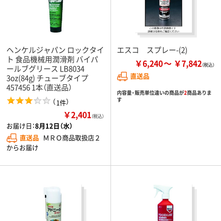
ヘンケルジャパン ロックタイ
エスコ スプレー-(2)
ト 食品機械用潤滑剤 バイパ
￥6,240
￥7,842
ールブグリース LB8034
直送品
3oz(84g) チューブタイプ
457456 1本（直送品）
内容量・販売単位違いの商品が
2
商品ありま
す
（
）
1件
￥2,401
（税込）
お届け日：
8月12日（水）
直送品
ＭＲＯ商品取扱店２
からお届け