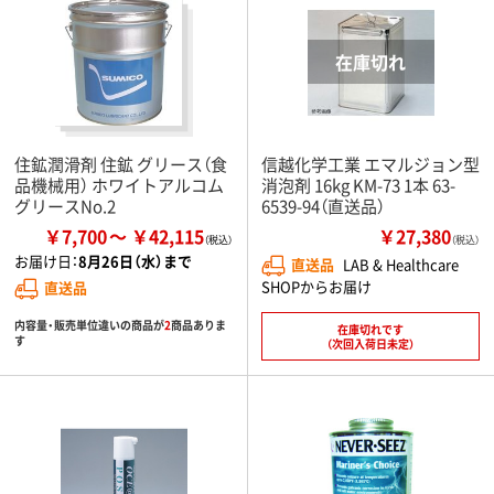
住鉱潤滑剤 住鉱 グリース（食
信越化学工業 エマルジョン型
品機械用） ホワイトアルコム
消泡剤 16kg KM-73 1本 63-
グリースNo.2
6539-94（直送品）
￥7,700
￥42,115
￥27,380
（税込）
お届け日：
8月26日（水）まで
直送品
LAB & Healthcare
SHOPからお届け
直送品
内容量・販売単位違いの商品が
2
商品ありま
在庫切れです
す
（次回入荷日未定）