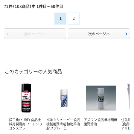
72件（108商品）中 1件目～50件目
1
2
前のページへ
次のページへ
このカテゴリーの人気商品
呉工業（KURE） 食品機
NOKクリューバー 食品
アズワン 食品機械用無
住鉱潤滑
械用潤滑剤 フードシリ
機械用潤滑剤 植物系油
菌潤滑油
（食品機
コンスプレー
脂 スプレー缶
アリビ