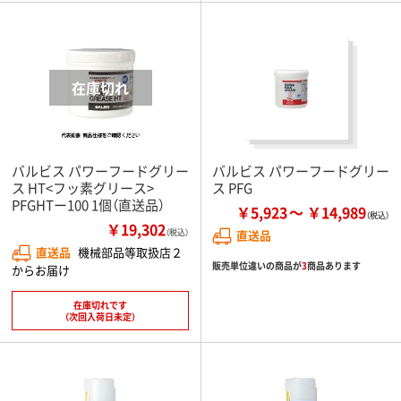
バルビス パワーフードグリー
バルビス パワーフードグリー
ス HT<フッ素グリース>
ス PFG
PFGHTー100 1個（直送品）
￥5,923
￥14,989
￥19,302
（税込）
直送品
直送品
機械部品等取扱店２
販売単位違いの商品が
3
商品あります
からお届け
在庫切れです
（次回入荷日未定）