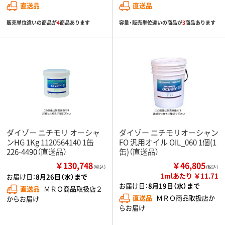
直送品
直送品
販売単位違いの商品が
4
商品あります
容量・販売単位違いの商品が
3
商品あります
ダイゾー ニチモリ オーシャ
ダイゾー ニチモリオーシャン
ンHG 1Kg 1120564140 1缶
FO 汎用オイル OIL_060 1個(1
226-4490（直送品）
缶)（直送品）
￥130,748
￥46,805
（税込）
（税込）
1mlあたり ￥11.71
お届け日：
8月26日（水）まで
お届け日：
8月19日（水）まで
直送品
ＭＲＯ商品取扱店２
直送品
ＭＲＯ商品取扱店か
からお届け
らお届け