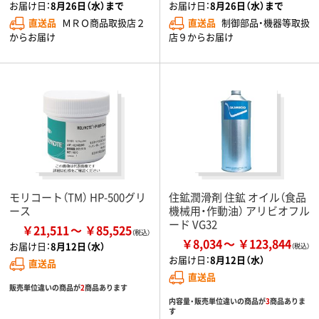
お届け日：
8月26日（水）まで
お届け日：
8月26日（水）まで
直送品
ＭＲＯ商品取扱店２
直送品
制御部品・機器等取扱
からお届け
店９からお届け
モリコート（TM） HP-500グリ
住鉱潤滑剤 住鉱 オイル（食品
ース
機械用・作動油） アリビオフル
ード VG32
￥21,511
￥85,525
￥8,034
￥123,844
お届け日：
8月12日（水）
お届け日：
8月12日（水）
直送品
直送品
販売単位違いの商品が
2
商品あります
内容量・販売単位違いの商品が
3
商品ありま
す