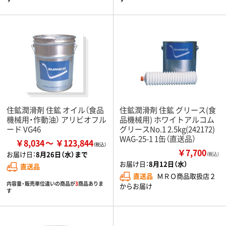
住鉱潤滑剤 住鉱 オイル（食品
住鉱潤滑剤 住鉱 グリース(食
機械用・作動油） アリビオフル
品機械用) ホワイトアルコム
ード VG46
グリースNo.1 2.5kg(242172)
WAG-25-1 1缶（直送品）
￥8,034
￥123,844
￥7,700
お届け日：
8月26日（水）まで
（税込）
お届け日：
8月12日（水）
直送品
直送品
ＭＲＯ商品取扱店２
内容量・販売単位違いの商品が
3
商品ありま
からお届け
す