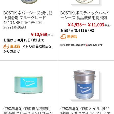
BOSTIK ネバーシーズ 焼付防
BOSTIK（ボスティック） ネバ
止潤滑剤 ブルーグレード
ーシーズ 食品機械用潤滑剤
454G NBBT-16 1缶 404-
￥4,928
￥11,003
2697（直送品）
お届け日：
8月12日（水）
￥10,969
（税込）
直送品
お届け日：
8月19日（水）まで
販売単位違いの商品が
2
商品あります
直送品
ＭＲＯ商品取扱店２
からお届け
住鉱潤滑剤 住鉱 食品機械用
住鉱潤滑剤 住鉱 オイル（食品
潤滑剤 グリース Sシリコーン
機械用・ギヤオイル） アリビオ