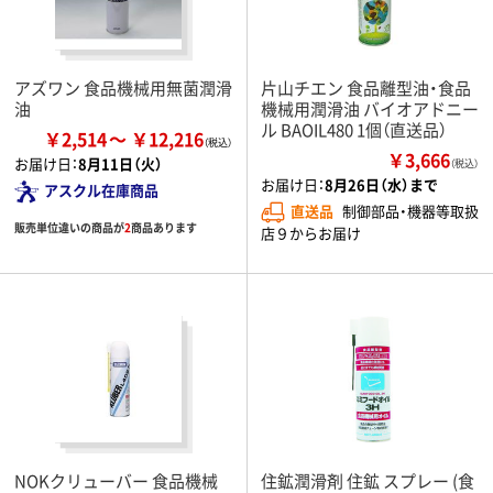
アズワン 食品機械用無菌潤滑
片山チエン 食品離型油・食品
油
機械用潤滑油 バイオアドニー
ル BAOIL480 1個（直送品）
￥2,514
￥12,216
￥3,666
お届け日：
8月11日（火）
（税込）
お届け日：
8月26日（水）まで
アスクル在庫商品
直送品
制御部品・機器等取扱
販売単位違いの商品が
2
商品あります
店９からお届け
NOKクリューバー 食品機械
住鉱潤滑剤 住鉱 スプレー (食