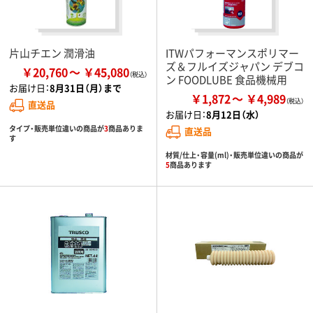
片山チエン 潤滑油
ITWパフォーマンスポリマー
ズ＆フルイズジャパン デブコ
￥20,760
￥45,080
ン FOODLUBE 食品機械用
お届け日：
8月31日（月）まで
￥1,872
￥4,989
直送品
お届け日：
8月12日（水）
タイプ・販売単位違いの商品が
3
商品ありま
直送品
す
材質/仕上・容量(ml)・販売単位違いの商品が
5
商品あります