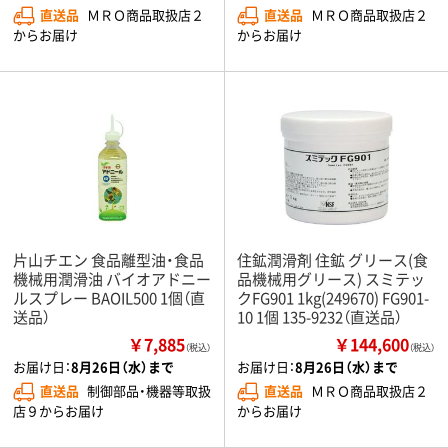
直送品
ＭＲＯ商品取扱店２
直送品
ＭＲＯ商品取扱店２
からお届け
からお届け
片山チエン 食品離型油・食品
住鉱潤滑剤 住鉱 グリース(食
機械用潤滑油 バイオアドニー
品機械用グリース) スミテッ
ルスプレー BAOIL500 1個（直
クFG901 1kg(249670) FG901-
送品）
10 1個 135-9232（直送品）
￥7,885
￥144,600
（税込）
（税込）
お届け日：
8月26日（水）まで
お届け日：
8月26日（水）まで
直送品
制御部品・機器等取扱
直送品
ＭＲＯ商品取扱店２
店９からお届け
からお届け