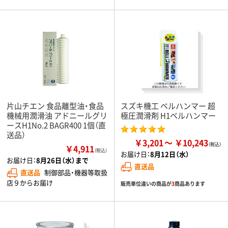
片山チエン 食品離型油・食品
スズキ機工 ベルハンマー 超
機械用潤滑油 アドニールグリ
極圧潤滑剤 H1ベルハンマー
ースH1No.2 BAGR400 1個（直
送品）
￥3,201
￥10,243
￥4,911
（税込）
お届け日：
8月12日（水）
お届け日：
8月26日（水）まで
直送品
直送品
制御部品・機器等取扱
店９からお届け
販売単位違いの商品が
3
商品あります