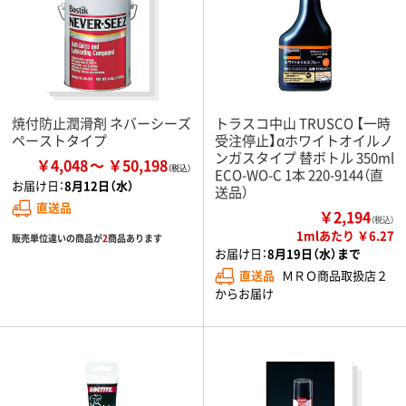
焼付防止潤滑剤 ネバーシーズ
トラスコ中山 TRUSCO 【一時
ペーストタイプ
受注停止】αホワイトオイルノ
ンガスタイプ 替ボトル 350ml
￥4,048
￥50,198
ECO-WO-C 1本 220-9144（直
お届け日：
8月12日（水）
送品）
直送品
￥2,194
（税込）
1mlあたり ￥6.27
販売単位違いの商品が
2
商品あります
お届け日：
8月19日（水）まで
直送品
ＭＲＯ商品取扱店２
からお届け